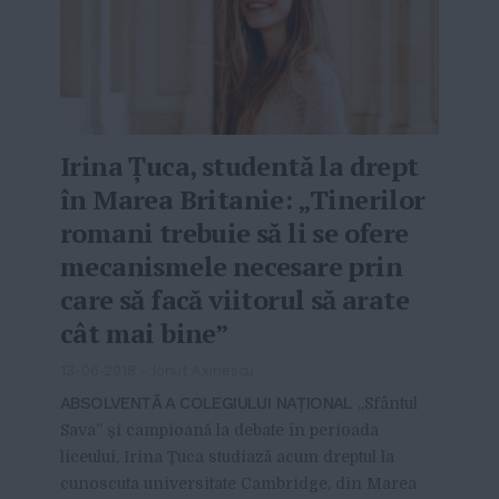
Irina Țuca, studentă la drept
în Marea Britanie: „Tinerilor
romani trebuie să li se ofere
mecanismele necesare prin
care să facă viitorul să arate
cât mai bine”
13-06-2018
-
Ionut Axinescu
ABSOLVENTĂ A COLEGIULUI NAȚIONAL
„Sfântul
Sava” și campioană la debate în perioada
liceului, Irina Țuca studiază acum dreptul la
cunoscuta universitate Cambridge, din Marea