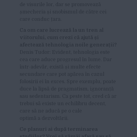
de visurile lor, dar se promovează
șmecheria și snobismul de către cei
care conduc țara.
Ca om care lucrează la un tren al
viitorului, cum crezi că ajută și
afectează tehnologia noile generații?
D
enis Tudor: Evident, tehnologia este
cea care aduce progresul în lume. Dar
într-adevăr, există și multe efecte
secundare care pot apărea în cazul
folosirii ei în exces. Spre exemplu, poate
duce la lipsă de pragmatism, ignoranță
sau sedentarism. Ca peste tot, cred că ar
trebui să existe un echilibru decent,
care să ne aducă pe o cale
optimă a dezvoltării.
Ce planuri ai după terminarea
studiilor? Vrei să rămâi afară sau să