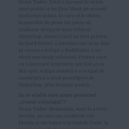
D
enis Tudor: Totul a început în urma
unei postări a lui Elon Musk pe această
platformă online, în care el le oferea
inginerilor de peste tot șansa să
realizeze designul unui vehicul
Hyperloop
. Atunci când un bun prieten,
Richard Behiel, a întrebat cine și-ar dori
să creeze o echipă a Redditului, s-au
oferit mai mulți voluntari. Printre care,
cu o oarecare întârziere, am fost și eu.
Mai apoi, echipa noastră s-a ocupat de
construirea a două prototipuri de
Hyperloop, prin levitație pasivă.
În ce stadiu este acum proiectul
„trenul viitorului”?
D
enis Tudor: Momentan, sunt la a treia
iterație, pe care am construit-o în
Elveția și am testat-o în Statele Unite, la