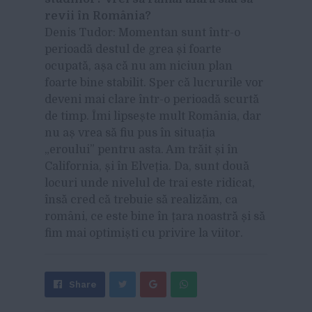
revii în România?
D
enis Tudor: Momentan sunt într-o
perioadă destul de grea și foarte
ocupată, așa că nu am niciun plan
foarte bine stabilit. Sper că lucrurile vor
deveni mai clare într-o perioadă scurtă
de timp. Îmi lipsește mult România, dar
nu aș vrea să fiu pus în situația
„eroului” pentru asta. Am trăit și în
California, și în Elveția. Da, sunt două
locuri unde nivelul de trai este ridicat,
însă cred că trebuie să realizăm, ca
români, ce este bine în țara noastră și să
fim mai optimiști cu privire la viitor.
Share
Send
Share
Tweet
on
with