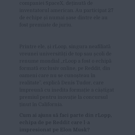
companiei SpaceX, deținută de
inventatorul american. Au participat 27
de echipe și numai șase dintre ele au
fost premiate de juriu.
Printre ele, și rLoop, singura neafiliată
vreunei universități de top sau școli de
renume mondial „rLoop a fost o echipă
formată exclusiv online, pe Reddit, din
oameni care nu se cunoșteau în
realitate”, explică Denis Tudor, care
împreună cu inedita formație a câștigat
premiul pentru inovație la concursul
ținut în California.
Cum ai ajuns să faci parte din rLopp,
echipa de pe Reddit care l-a
impresionat pe Elon Musk?