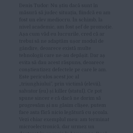
D
enis Tudor: Nu știu dacă sunt în
măsură să judec situația, fiindcă eu am
fost un elev mediocru. În schimb, la
nivel academic, am fost șef de promoție.
Așa cum văd eu lucrurile, cred că ar
trebui să ne adaptăm ușor modul de
gândire, deoarece există multe
tehnologii care ne-au depășit. Dar aș
evita să dau acest răspuns, deoarece
conștientizez defectele pe care le am.
Este periculos acest joc al
„triunghiului”, prin victimă (elevii),
salvator (eu) și killer (statul). Ce pot
spune sincer e că dacă ne dorim să
progresăm și nu găsim clișee, putem
face asta fără nicio legătură cu școala.
Vezi chiar exemplul meu: am terminat
microelectronică, dar urmez un