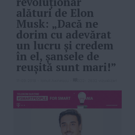
revoluționar
alături de Elon
Musk: „Dacă ne
dorim cu adevărat
un lucru și credem
în el, șansele de
reușită sunt mari!”
11-09-2018
-
Ionut Axinescu
-
322
-
2632 vizualizari