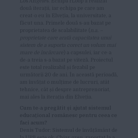
Los Angeles. Echipa rLoop a realizat
două iterații, iar echipa pe care am
creat-o eu în Elveția, la universitate, a
făcut una. Primele două s-au bazat pe
proprietatea de scalabilitate (
n.a. –
proprietate care arată capacitatea unui
sistem de a suporta corect un volum mai
mare de încărcare
) a capsulei, iar ce-a
de-a treia s-a bazat pe viteză. Proiectul
este total realizabil și fezabil pe
următorii 20 de ani. În această perioadă,
am învățat o mulțime de lucruri, atât
tehnice, cât și despre antreprenoriat,
mai ales la iterația din Elveția.
Cum te-a pregătit și ajutat sistemul
educațional românesc pentru ceea ce
faci acum?
D
enis Tudor: Sistemul de învățământ de
la UPB este ok. Chiar greu, raportat la a