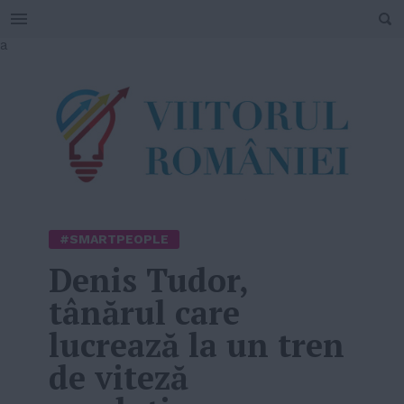
SEARCH
Skip
a
to
content
#SMARTPEOPLE
Denis Tudor,
tânărul care
lucrează la un tren
de viteză