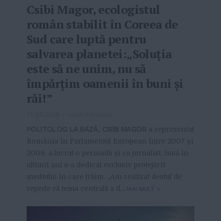
Csibi Magor, ecologistul
român stabilit în Coreea de
Sud care luptă pentru
salvarea planetei:„Soluția
este să ne unim, nu să
împărțim oamenii în buni și
răi!”
17-05-2018
-
Ionut Axinescu
POLITOLOG LA BAZĂ, CSIBI MAGOR
a reprezentat
România în Parlamentul European între 2007 și
2009, a lucrat o perioadă și ca jurnalist, însă în
ultimii ani s-a dedicat exclusiv protejării
mediului în care trăim. „Am realizat destul de
repede că tema centrală a d...
MAI MULT
»