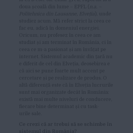
doua școală din lume – EPFL (
n.a. –
Politehnica din Lausanne, Elveția
), unde
studiez acum. Mă refer strict la ceea ce
fac eu, adică în domeniul energiei.
Oricum, nu profesez în ceea ce am
studiat și am terminat în România, ci în
ceea ce m-a pasionat și am învățat pe
internet. Sistemul academic din țară nu
e diferit de cel din Elveția, deosebirea e
că aici se pune foarte mult accent pe
cercetare și pe realizare de produs. O
altă diferență este că în Elveția lucrurile
sunt mai organizate decât în România:
există mai multe niveluri de conducere,
fiecare bine determinat și cu task-
urile sale.
Ce crezi că ar trebui să se schimbe în
sistemul din România?