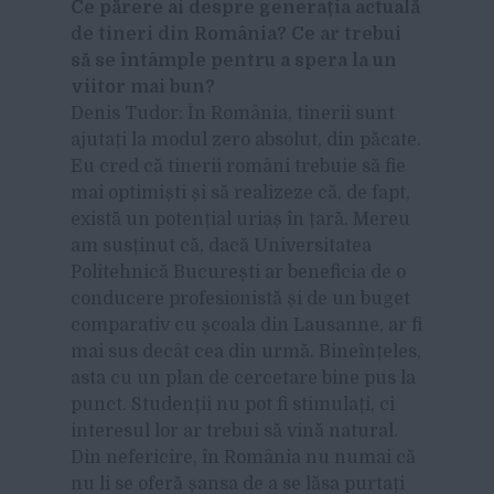
Ce părere ai despre generația actuală
de tineri din România? Ce ar trebui
să se întâmple pentru a spera la un
viitor mai bun?
D
enis Tudor: În România, tinerii sunt
ajutați la modul zero absolut, din păcate.
Eu cred că tinerii români trebuie să fie
mai optimiști și să realizeze că, de fapt,
există un potențial uriaș în țară. Mereu
am susținut că, dacă Universitatea
Politehnică București ar beneficia de o
conducere profesionistă și de un buget
comparativ cu școala din Lausanne, ar fi
mai sus decât cea din urmă. Bineînțeles,
asta cu un plan de cercetare bine pus la
punct. Studenții nu pot fi stimulați, ci
interesul lor ar trebui să vină natural.
Din nefericire, în România nu numai că
nu li se oferă șansa de a se lăsa purtați