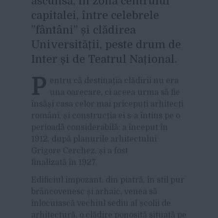
ascunsă, în zona centrului
capitalei, între celebrele
”fântâni” și clădirea
Universității, peste drum de
Inter și de Teatrul Național.
P
entru că destinația clădirii nu era
una oarecare, ci aceea urma să fie
însăși casa celor mai pricepuți arhitecți
români, și construcția ei s-a întins pe o
perioadă considerabilă: a început în
1912, după planurile arhitectului
Grigore Cerchez, și a fost
finalizată în 1927.
Edificiul impozant, din piatră, în stil pur
brâncovenesc și arhaic, venea să
înlocuiască vechiul sediu al școlii de
arhitectură, o clădire ponosită situată pe