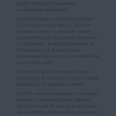
clădire de lângă Universitate,
Academia de Arhitectură.
Școala (și implicit clădirea) poartă din
1953 numele lui Ion Mincu, arhitect,
inginer, profesor și politician român,
promotorul unui stil autentic românesc
în arhitectură, școlit în arhitectură la
Paris (pentru că, la acea vreme,
Bucureștiul nu avea, încă, o facultate de
arhitectură a lui).
În cei 90 de ani de existență, Palatul
Institutului de Arhitectură a fost martor
al istoriei și al rescrierii acesteia.
În 1989, cea mai mare parte a Revoluției
Române a fost purtată între zidurile
astăzi încărcate de povești și de tristețe
ale trei clădiri: institutul de care tocmai