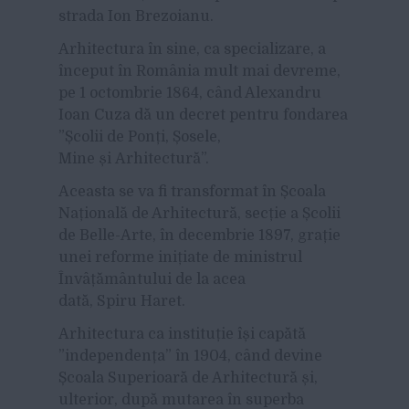
strada Ion Brezoianu.
Arhitectura în sine, ca specializare, a
început în România mult mai devreme,
pe 1 octombrie 1864, când Alexandru
Ioan Cuza dă un decret pentru fondarea
”Școlii de Ponți, Șosele,
Mine și Arhitectură”.
Aceasta se va fi transformat în Școala
Națională de Arhitectură, secție a Școlii
de Belle-Arte, în decembrie 1897, grație
unei reforme inițiate de ministrul
Învâțământului de la acea
dată, Spiru Haret.
Arhitectura ca instituție își capătă
”independența” în 1904, când devine
Școala Superioară de Arhitectură și,
ulterior, după mutarea în superba