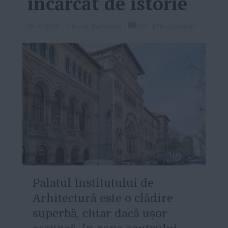
încărcat de istorie
19-11-2018
-
Viitorul Romaniei
-
143
-
479 vizualizari
Palatul Institutului de
Arhitectură este o clădire
superbă, chiar dacă ușor