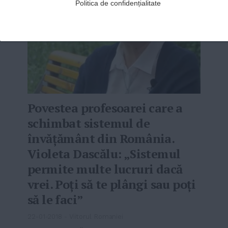
Politica de confidențialitate
Povestea profesoarei care a
schimbat sistemul de
învățământ din România.
Violeta Dascălu: „Sistemul
permite multe lucruri dacă
vrei. Poți să te plângi sau poți
să le faci”
22-01-2018
-
Viitorul Romaniei