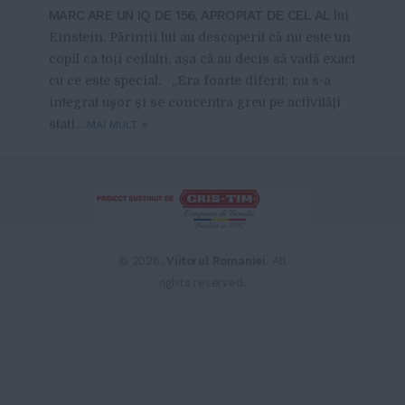
MARC ARE UN IQ DE 156, APROPIAT DE CEL AL
lui
Einstein. Părinții lui au descoperit că nu este un
copil ca toți ceilalți, așa că au decis să vadă exact
cu ce este special. „Era foarte diferit; nu s-a
integrat uşor şi se concentra greu pe activităţi
stati...
MAI MULT
»
From this category »
Cu Patricia Butucel (Asociația
Industrii Creative), despre
© 2026.
Viitorul Romaniei
. All
evenimente culturale cu impact
real în comunitate
rights reserved.
20-01-2021
Allex Trușcă, scriitor: „Îmi
doresc ca scrierile mele, dacă
reușesc să îmbin magia,
superstițiile și legendele vechi
cu provocările contemporane,