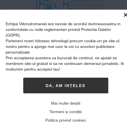
Echipa Viitorulromaniei are nevoie de acordul dumneavoastra in
conformitate cu noile reglementari privind Protectia Datelor
(GDPR).
Partenerii nostri folosesc tehnologii precum cookie-uri pe site-ul
Share
Send
Share
Tweet
nostru pentru a ajunge mai usor la voi cu anunturi publicitare
personalizate.
on
with
Prin acceptarea acestora va bucurați de continut, ne ajutati sa
menținem site-ul gratuit si sa ne continuam demersul jurnalistic. Iti
Google+
WhatsApp
multumim pentru acceptul tau!
DA, AM INȚELES
ALTE ARTICOLE DE
Viitorul Romaniei
Mai multe detalii
Termeni și condiții
Politica privind cookies