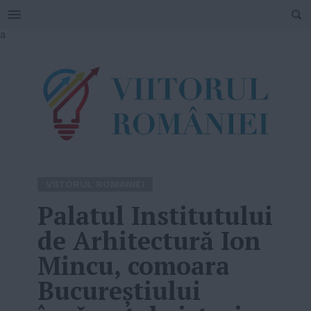
SEARCH
Skip
a
to
content
VIITORUL ROMANIEI
Palatul Institutului
de Arhitectură Ion
Mincu, comoara
Bucureștiului