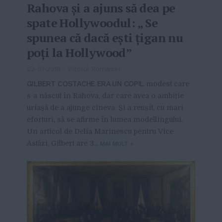
Rahova și a ajuns să dea pe
spate Hollywoodul: „ Se
spunea că dacă ești țigan nu
poți la Hollywood”
22-01-2018
-
Viitorul Romaniei
GILBERT COSTACHE ERA UN COPIL
modest care
s-a născut în Rahova, dar care avea o ambiție
uriașă de a ajunge cineva. Și a reușit, cu mari
eforturi, să se afirme în lumea modellingului.
Un articol de Delia Marinescu pentru Vice
Astăzi, Gilbert are 3...
MAI MULT
»