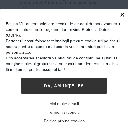
face câteva lucruri. Într-o oarecare
măsură e și un apel
×
către autoritățile locale.
Echipa Viitorulromaniei are nevoie de acordul dumneavoastra in
După experiența acestor 4 ani, pe mine
conformitate cu noile reglementari privind Protectia Datelor
mă impresionează cel mai mult cazurile
(GDPR).
care implică oameni în vârstă. Din
Partenerii nostri folosesc tehnologii precum cookie-uri pe site-ul
nostru pentru a ajunge mai usor la voi cu anunturi publicitare
păcate, pot constata că într-o proporție
personalizate.
foarte mare sunt abandonați de familii,
Prin acceptarea acestora va bucurați de continut, ne ajutati sa
unii dintre ei cu drame în spate (soți
menținem site-ul gratuit si sa ne continuam demersul jurnalistic.
decedați, copii decedați). Nu pot să
Iti multumim pentru acceptul tau!
detaliez, să explic (e secret medical) dar
imaginați-vă ce înseamnă să îți moară și
DA, AM INȚELES
soțul, și copiii în scurt timp, și să te
pomenești singură la 70-80 de ani cu tot
universul prăbușit în jurul tău, fără
Mai multe detalii
niciun fel de ajutor, cu atât mai puțin
Termeni și condiții
din partea statului al cărui cetățean ești
Politica privind cookies
și care ar trebui să aibă grijă de tine așa