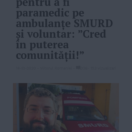
pentru a fi
paramedic pe
ambulanțe SMURD
și voluntar: ”Cred
în puterea
comunității!”
14-10-2020
-
Viitorul Romaniei
-
336
-
153 vizualizari