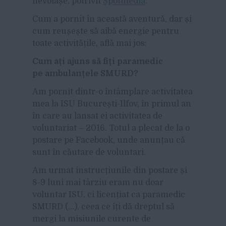
nevoiașe, potrivit
Spotmedia
.
Cum a pornit în această aventură, dar și
cum reușește să aibă energie pentru
toate activitățile, află mai jos:
Cum ați ajuns să fiți paramedic
pe ambulanțele SMURD?
Am pornit dintr-o întâmplare activitatea
mea la ISU București-Ilfov, în primul an
în care au lansat ei activitatea de
voluntariat – 2016. Totul a plecat de la o
postare pe Facebook, unde anunțau că
sunt în căutare de voluntari.
Am urmat instrucțiunile din postare și
8-9 luni mai târziu eram nu doar
voluntar ISU, ci licențiat ca paramedic
SMURD (…), ceea ce îți dă dreptul să
mergi la misiunile curente de