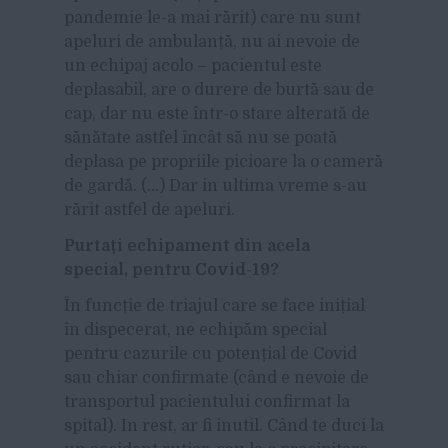
pandemie le-a mai rărit) care nu sunt
apeluri de ambulanță, nu ai nevoie de
un echipaj acolo – pacientul este
deplasabil, are o durere de burtă sau de
cap, dar nu este într-o stare alterată de
sănătate astfel încât să nu se poată
deplasa pe propriile picioare la o cameră
de gardă. (…) Dar in ultima vreme s-au
rărit astfel de apeluri.
Purtați echipament din acela
special, pentru Covid-19?
În funcție de triajul care se face inițial
în dispecerat, ne echipăm special
pentru cazurile cu potențial de Covid
sau chiar confirmate (când e nevoie de
transportul pacientului confirmat la
spital). In rest, ar fi inutil. Când te duci la