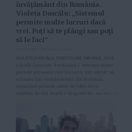
învățământ din România.
Violeta Dascălu: „Sistemul
permite multe lucruri dacă
vrei. Poți să te plângi sau poți
să le faci”
22-01-2018
-
Viitorul Romaniei
VIOLETA DASCĂLU, DIRECTOARE DIN ANUL
2008
a Școlii Generale ”Ferdinand I” este una dintre
puținele persoane care încearcă, într-adevăr, să
schimbe fața învățământului din România,
impunând proiecte alături de ONG-uri și
instituții de stat. Poartă o dragoste de...
MAI MULT
»