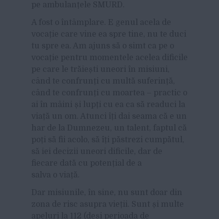
pe ambulanțele SMURD.
A fost o întâmplare. E genul acela de
vocație care vine ea spre tine, nu te duci
tu spre ea. Am ajuns să o simt ca pe o
vocație pentru momentele acelea dificile
pe care le trăiești uneori în misiuni,
când te confrunți cu multă suferință,
când te confrunți cu moartea – practic o
ai în mâini și lupți cu ea ca să readuci la
viață un om. Atunci îți dai seama că e un
har de la Dumnezeu, un talent, faptul că
poți să fii acolo, să îți păstrezi cumpătul,
să iei decizii uneori dificile, dar de
fiecare dată cu potențial de a
salva o viață.
Dar misiunile, în sine, nu sunt doar din
zona de risc asupra vieții. Sunt și multe
apeluri la 112 (deși perioada de