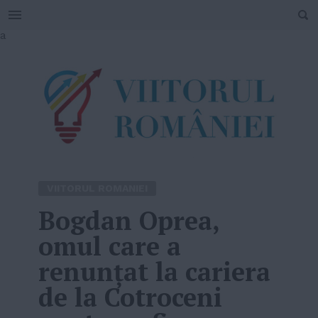
SEARCH
Skip
a
to
content
VIITORUL ROMANIEI
Bogdan Oprea,
omul care a
renunțat la cariera
de la Cotroceni