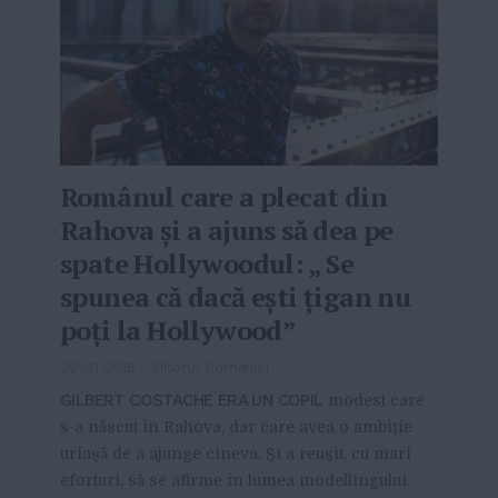
Românul care a plecat din
Rahova și a ajuns să dea pe
spate Hollywoodul: „ Se
spunea că dacă ești țigan nu
poți la Hollywood”
22-01-2018
-
Viitorul Romaniei
GILBERT COSTACHE ERA UN COPIL
modest care
s-a născut în Rahova, dar care avea o ambiție
uriașă de a ajunge cineva. Și a reușit, cu mari
eforturi, să se afirme în lumea modellingului.