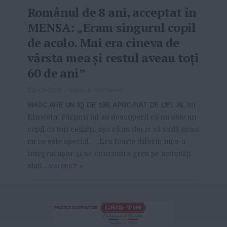
Românul de 8 ani, acceptat în
MENSA: „Eram singurul copil
de acolo. Mai era cineva de
vârsta mea şi restul aveau toţi
60 de ani”
23-01-2018
-
Viitorul Romaniei
MARC ARE UN IQ DE 156, APROPIAT DE CEL AL
lui
Einstein. Părinții lui au descoperit că nu este un
copil ca toți ceilalți, așa că au decis să vadă exact
cu ce este special. „Era foarte diferit; nu s-a
integrat uşor şi se concentra greu pe activităţi
stati...
MAI MULT
»
From this category »
Cu Patricia Butucel (Asociația