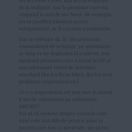
un accident rutier, sau la o precipitare
de la înălțime, sau la persoane care nu
răspund la ușă de ore bune, de exemplu,
nu se justifică folosirea acelor
echipamente, ar fi o irosire a resurselor.
Dar la celelalte da. Și, din precauție,
comandanții de echipaje, pe ambulanțe,
in timp ce ne deplasăm la o adresă, mai
apelează persoana care a sunat la 112 și
mai adresează testul de întrebări
standard (dacă a făcut febră, dacă a avut
probleme respiratorii etc).
Ce v-a impresionat cel mai tare în acești
4 ani de voluntariat pe ambulanțe
SMURD?
Pot să vă vorbesc despre cazurile care
sunt cele mai dificile pentru mine și
pentru care noi, ca societate, am putea