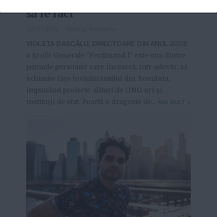
să le faci”
22-01-2018
-
Viitorul Romaniei
VIOLETA DASCĂLU, DIRECTOARE DIN ANUL
2008
a Școlii Generale ”Ferdinand I” este una dintre
puținele persoane care încearcă, într-adevăr, să
schimbe fața învățământului din România,
impunând proiecte alături de ONG-uri și
instituții de stat. Poartă o dragoste de...
MAI MULT
»