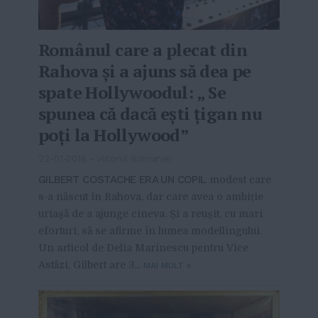
Românul care a plecat din
Rahova și a ajuns să dea pe
spate Hollywoodul: „ Se
spunea că dacă ești țigan nu
poți la Hollywood”
22-01-2018
-
Viitorul Romaniei
GILBERT COSTACHE ERA UN COPIL
modest care
s-a născut în Rahova, dar care avea o ambiție
uriașă de a ajunge cineva. Și a reușit, cu mari
eforturi, să se afirme în lumea modellingului.
Un articol de Delia Marinescu pentru Vice
Astăzi, Gilbert are 3...
MAI MULT
»