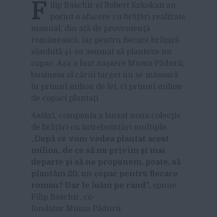
F
ilip Baschir şi Robert Szkokan au
pornit o afacere cu brăţări realizate
manual, din aţă de provenienţă
românească, iar pentru fiecare brăţară
vândută şi-au asumat să planteze un
copac. Aşa a luat naştere Muma Pădurii,
business al cărui target nu se măsoară
în primul milion de lei, ci primul milion
de copaci plantaţi
Astăzi, compania a lansat noua colecţie
de brăţări cu întrebuinţări multiple.
„
După ce vom vedea plantat acest
milion, de ce să nu privim şi mai
departe şi să ne propunem, poate, să
plantăm 20, un copac pentru fiecare
român? Dar le luăm pe rând”,
spune
Filip Baschir, co-
fondator Muma Pădurii.