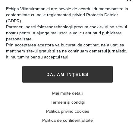
Echipa Viitorulromaniei are nevoie de acordul dumneavoastra in
conformitate cu noile reglementari privind Protectia Datelor
(GDPR).
Partenerii nostri folosesc tehnologii precum cookie-uri pe site-ul
nostru pentru a ajunge mai usor la voi cu anunturi publicitare
personalizate.
Prin acceptarea acestora va bucurați de continut, ne ajutati sa
menținem site-ul gratuit si sa ne continuam demersul jurnalistic.
Iti multumim pentru acceptul tau!
DA, AM INȚELES
Povestea profesoarei care a
Mai multe detalii
schimbat sistemul de
Termeni și condiții
învățământ din România.
Politica privind cookies
Violeta Dascălu: „Sistemul
Politica de confidențialitate
permite multe lucruri dacă
vrei. Poți să te plângi sau poți