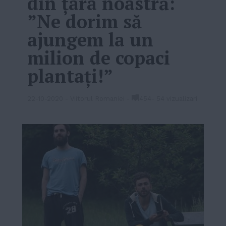
din ţara noastră:
”Ne dorim să
ajungem la un
milion de copaci
plantați!”
22-10-2020
-
Viitorul Romaniei
-
454
-
54 vizualizari