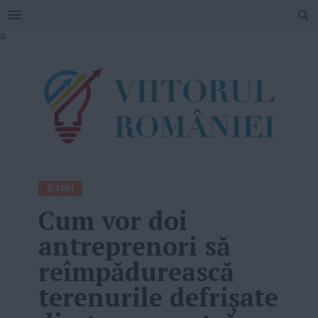
SEARCH
Skip
a
to
content
STIRI
Cum vor doi
antreprenori să
reîmpădurească
terenurile defrişate