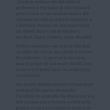
“Acum în sesiune am dat ochii cu
profesorii şi toţi voiau să mă cunoască
pentru ceea ce am realizat atunci. Mă
aşteptau să vadă şi ce pot la examene şi
a fost bine. Pentru cea mai mare hartă
am folosit atunci coli de flipchart,
markere, liniar, radieră, nimic deosebit.
Pentru consultare am avut în faţă doar
un atlas. Nici nu m-am gândit la Cartea
Recordurilor, ci am vrut în lucrarea
mea să prind cât mai multe detalii, ceea
ce nu s-ar fi putut dacă era realizată la
o scară mică.
Am primit diploma pentru cel mai tânăr
cartograf din partea decanului
Facultăţii de geografie din Bucureşti şi a
fost cea mai mare bucurie a vieţii mele,
pentru că mi s-a recunoscut munca de-