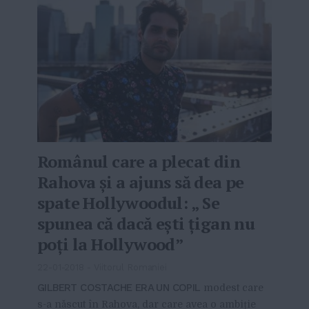
Românul care a plecat din
Rahova și a ajuns să dea pe
spate Hollywoodul: „ Se
spunea că dacă ești țigan nu
poți la Hollywood”
22-01-2018
-
Viitorul Romaniei
GILBERT COSTACHE ERA UN COPIL
modest care
s-a născut în Rahova, dar care avea o ambiție