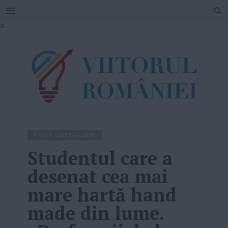
SEARCH
Skip
a
to
content
FĂRĂ CATEGORIE
Studentul care a
desenat cea mai
mare hartă hand
made din lume.