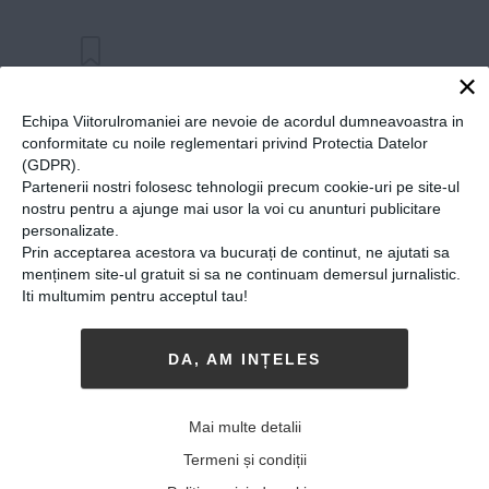
Google+
WhatsApp
×
ALTE ARTICOLE DE
Echipa Viitorulromaniei are nevoie de acordul dumneavoastra in
conformitate cu noile reglementari privind Protectia Datelor
Viitorul Romaniei
(GDPR).
Partenerii nostri folosesc tehnologii precum cookie-uri pe site-ul
nostru pentru a ajunge mai usor la voi cu anunturi publicitare
personalizate.
Prin acceptarea acestora va bucurați de continut, ne ajutati sa
menținem site-ul gratuit si sa ne continuam demersul jurnalistic.
Iti multumim pentru acceptul tau!
DA, AM INȚELES
Mai multe detalii
Termeni și condiții