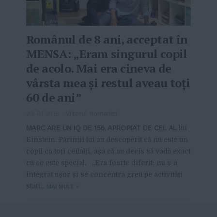
Românul de 8 ani, acceptat în
MENSA: „Eram singurul copil
de acolo. Mai era cineva de
vârsta mea şi restul aveau toţi
60 de ani”
23-01-2018
-
Viitorul Romaniei
MARC ARE UN IQ DE 156, APROPIAT DE CEL AL
lui
Einstein. Părinții lui au descoperit că nu este un
copil ca toți ceilalți, așa că au decis să vadă exact
cu ce este special. „Era foarte diferit; nu s-a
integrat uşor şi se concentra greu pe activităţi
stati...
MAI MULT
»