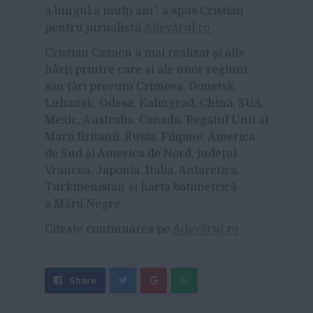
a lungul a mulţi ani”, a spus Cristian
pentru jurnaliștii
Adevărul.ro
Cristian Cazacu a mai realizat şi alte
hărţi printre care şi ale unor regiuni
sau ţări precum Crimeea, Donetsk,
Luhansk, Odesa, Kalingrad, China, SUA,
Mexic, Australia, Canada, Regatul Unit al
Marii Britanii, Rusia, Filipine, America
de Sud şi America de Nord, judeţul
Vrancea, Japonia, Italia, Antarctica,
Turkmenistan şi harta batimetrică
a Mării Negre.
Citește continuarea pe
Adevărul.ro
Share
Send
Share
Tweet
on
with