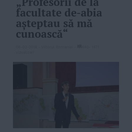
„Profesorii de la
facultate de-abia
aşteptau să mă
cunoască“
06-02-2018
-
Viitorul Romaniei
-
440
-
1471
vizualizari