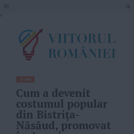
SEARCH
Skip
a
to
content
STIRI
Cum a devenit
costumul popular
din Bistrița-
Năsăud, promovat