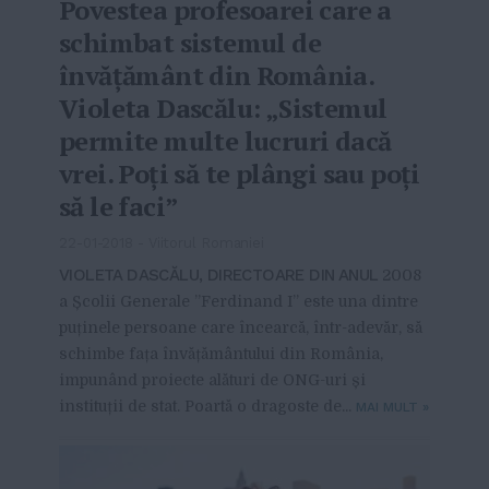
Povestea profesoarei care a
schimbat sistemul de
învățământ din România.
Violeta Dascălu: „Sistemul
permite multe lucruri dacă
vrei. Poți să te plângi sau poți
să le faci”
22-01-2018
-
Viitorul Romaniei
VIOLETA DASCĂLU, DIRECTOARE DIN ANUL
2008
a Școlii Generale ”Ferdinand I” este una dintre
puținele persoane care încearcă, într-adevăr, să
schimbe fața învățământului din România,
impunând proiecte alături de ONG-uri și
instituții de stat. Poartă o dragoste de...
MAI MULT
»