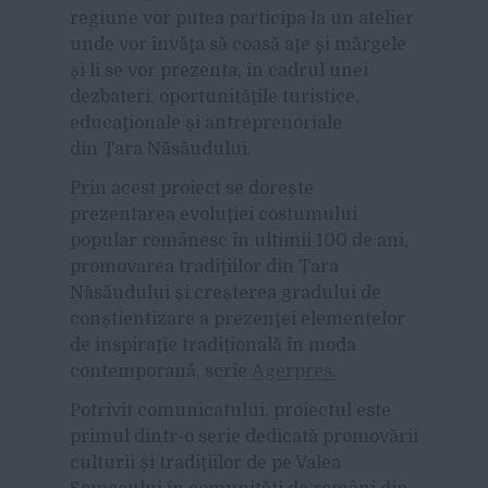
regiune vor putea participa la un atelier
unde vor învăţa să coasă aţe şi mărgele
şi li se vor prezenta, în cadrul unei
dezbateri, oportunităţile turistice,
educaţionale şi antreprenoriale
din Ţara Năsăudului.
Prin acest proiect se doreşte
prezentarea evoluţiei costumului
popular românesc în ultimii 100 de ani,
promovarea tradiţiilor din Ţara
Năsăudului şi creşterea gradului de
conştientizare a prezenţei elementelor
de inspiraţie tradiţională în moda
contemporană, scrie
Agerpres.
Potrivit comunicatului, proiectul este
primul dintr-o serie dedicată promovării
culturii şi tradiţiilor de pe Valea