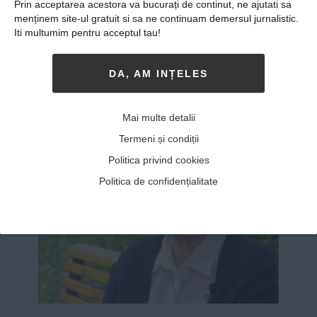
Prin acceptarea acestora va bucurați de continut, ne ajutati sa
Google+
WhatsApp
menținem site-ul gratuit si sa ne continuam demersul jurnalistic.
Iti multumim pentru acceptul tau!
DA, AM INȚELES
ALTE ARTICOLE DE
Viitorul Romaniei
Mai multe detalii
Termeni și condiții
Politica privind cookies
Politica de confidențialitate