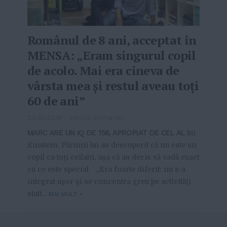
Românul de 8 ani, acceptat în
MENSA: „Eram singurul copil
de acolo. Mai era cineva de
vârsta mea şi restul aveau toţi
60 de ani”
23-01-2018
-
Viitorul Romaniei
MARC ARE UN IQ DE 156, APROPIAT DE CEL AL
lui
Einstein. Părinții lui au descoperit că nu este un
copil ca toți ceilalți, așa că au decis să vadă exact
cu ce este special. „Era foarte diferit; nu s-a
integrat uşor şi se concentra greu pe activităţi
stati...
MAI MULT
»