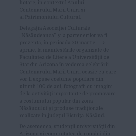
hotare, în contextul Anului
Centenarului Marii Uniri şi
al Patrimoniului Cultural.
Delegaţia Asociaţiei Culturale
„Năsăudeanca” şi a partenerilor va fi
prezentă, în perioada 30 martie – 15
aprilie, la manifestările organizate de
Facultatea de Litere a Universităţii de
Stat din Arizona în vederea celebrării
Centenarului Marii Uniri, ocazie cu care
vor fi expuse costume populare din
ultimii 100 de ani, fotografii cu imagini
de la activităţi importante de promovare
a costumului popular din zona
Năsăudului şi produse tradiţionale
realizate în judeţul Bistriţa-Năsăud.
De asemenea, studenţii universităţii din
Arizona şi comunitatea de români din