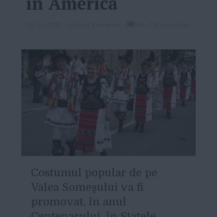
în America
02-04-2018
-
Viitorul Romaniei
-
146
-
718 vizualizari
C
ostumul popular de pe
Valea Someşului va fi
promovat, în anul
Centenarului, în Statele