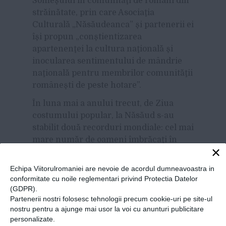
Someşului în comunităţi de români din
străinătate, prin care Asociaţia
Culturală „Năsăudeanca” şi partenerii ei
îşi propun „conştientizarea
apartenenţei la cultura naţională şi
inocularea sentimentului de mândrie
naţională pentru membrilor comunităţii
româneşti de peste hotare”.
În luna mai a anului trecut, de Ziua
costumului popular, la Năsăud s-au
stabilit două recorduri mondiale: cel mai
mare număr de oameni îmbrăcaţi în
×
haine tradiţionale şi cel mai mare
dans popular sincron.
Echipa Viitorulromaniei are nevoie de acordul dumneavoastra in
conformitate cu noile reglementari privind Protectia Datelor
(GDPR).
Partenerii nostri folosesc tehnologii precum cookie-uri pe site-ul
Share
Send
Share
Tweet
nostru pentru a ajunge mai usor la voi cu anunturi publicitare
on
with
personalizate.