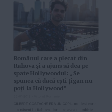
Românul care a plecat din
Rahova și a ajuns să dea pe
spate Hollywoodul: „ Se
spunea că dacă ești țigan nu
poți la Hollywood”
22-01-2018
-
Viitorul Romaniei
GILBERT COSTACHE ERA UN COPIL
modest care
s-a născut în Rahova, dar care avea o ambiție