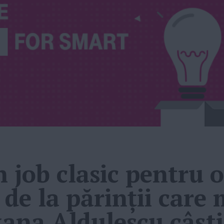
 job clasic pentru 
 de la părinții care
xana Aldulescu câști