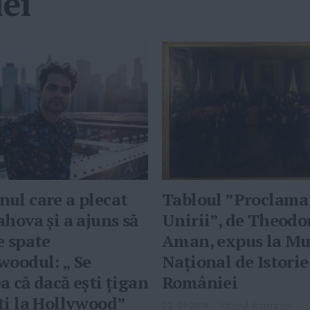
ei
ul care a plecat
Tabloul ”Proclama
ahova și a ajuns să
Unirii”, de Theodo
e spate
Aman, expus la Mu
woodul: „ Se
Naţional de Istorie
a că dacă ești țigan
României
ți la Hollywood”
23-01-2018
-
Viitorul Romaniei