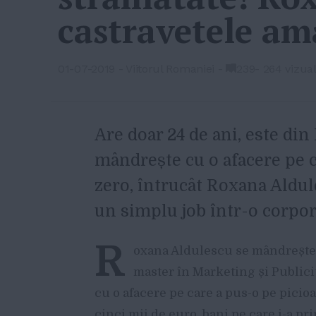
castravetele am
01-07-2019
-
Viitorul Romaniei
-
239
-
264 vizual
A
re doar 24 de ani, este din
mândrește cu o afacere pe c
zero, întrucât Roxana Aldule
un simplu job într-o corpor
R
oxana Aldulescu se mândrește
master în Marketing și Publicit
cu o afacere pe care a pus-o pe picio
cinci mii de euro, bani pe care i-a pri