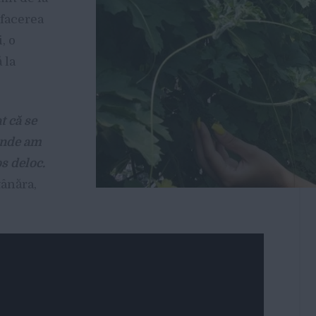
Afacerea
, o
 la
t că se
 unde am
s deloc.
tânăra,