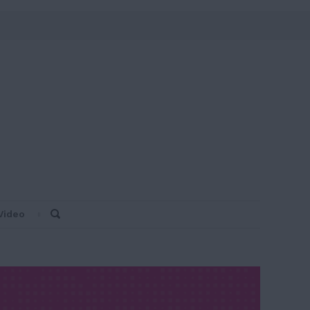
Video
Search