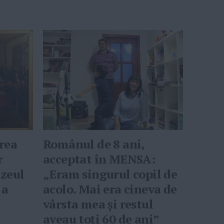
rea
Românul de 8 ani,
r
acceptat în MENSA:
zeul
„Eram singurul copil de
 a
acolo. Mai era cineva de
vârsta mea şi restul
aveau toţi 60 de ani”