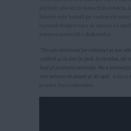
părinții plecați la muncă în Austria. 
tinerei este bazată pe castraveți amari
legumă despre care se spune că ajută
tratarea naturală a diabetului
”Ne-am interesat pe internet şi am afla
cultivă şi la noi în ţară, la Oradea, de
luat şi primele seminţe. Ne e pretenţio
Are nevoie de soare şi de apă
”, a spus 
pentru Gura Ialomiței.