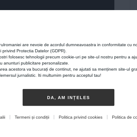
orulromaniei are nevoie de acordul dumneavoastra in conformitate cu no
i privind Protectia Datelor (GDPR).
ostri folosesc tehnologii precum cookie-uri pe site-ul nostru pentru a a
cu anunturi publicitare personalizate.
rea acestora va bucurați de continut, ne ajutati sa menținem site-ul gra
mersul jurnalistic. Iti multumim pentru acceptul tau!
DA, AM INȚELES
lii
Termeni și condiții
Politica privind cookies
Politica de co
i amari pe care le-a avut anul trecut, tânăra