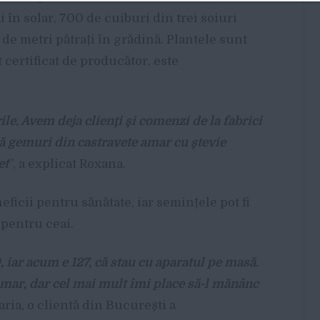
 în solar, 700 de cuiburi din trei soiuri
 de metri pătrați în grădină. Plantele sunt
t certificat de producător, este
ile. Avem deja clienţi şi comenzi de la fabrici
ă gemuri din castravete amar cu ştevie
et
”, a explicat Roxana.
icii pentru sănătate, iar semințele pot fi
 pentru ceai.
iar acum e 127, că stau cu aparatul pe masă.
amar, dar cel mai mult îmi place să-l mănânc
ria, o clientă din București a