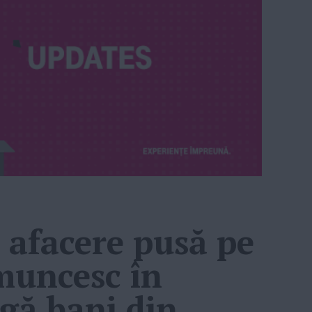
o afacere pusă pe
 muncesc în
gă bani din