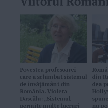
Viitorul Romani
Povestea profesoarei
Român
care a schimbat sistemul
din R
de învățământ din
dea p
România. Violeta
Holly
Dascălu: „Sistemul
spune
permite multe lucruri
nu po