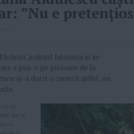
ar: ”Nu e pretențios
izari
 Făcăeni, județul Ialomița și se
are a pus-o pe picioare de la
scu și-a dorit o carieră altfel, nu
ație.
 cu un
ate, dar și
are cu
mit de la