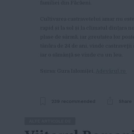
familiei din Făcăeni.
Cultivarea castravetelui amar nu este 
rapid și la sol și la climatul dințara n
plase de sârmă, iar greutatea lor poa
tânăra de 24 de ani, vinde castraveţii 
iar o sămânţă se vinde cu un leu.
Sursa: Gura Ialomiței,
Adevărul.ro
239
recommended
Share
ALTE ARTICOLE DE