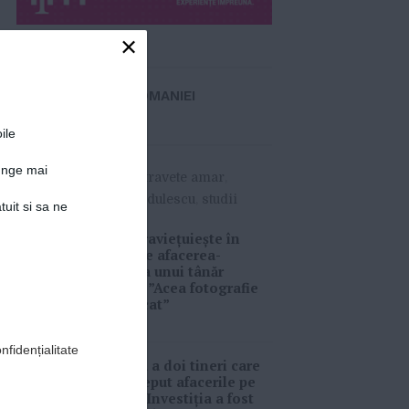
×
Detalii articol
VIITORUL ROMANIEI
»
MORE
ile
junge mai
#
afacere
,
bani
,
castravete amar
,
cultura
,
Roxana Aldulescu
,
studii
tuit si sa ne
Cum supravieţuieşte în
pandemie afacerea-
pasiune a unui tânăr
fotograf: ”Acea fotografie
m-a marcat”
15-01-2021
nfidențialitate
Povestea a doi tineri care
și-au început afacerile pe
balcon: ”Investiția a fost