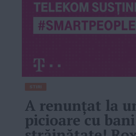
STIRI
A renunțat la un
picioare cu bani
străinătate! Ro