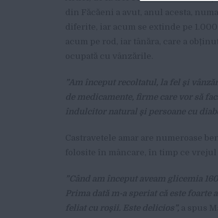
din Făcăeni a avut, anul acesta, numai
diferite, iar acum se extinde pe 1.000
acum pe rod, iar tânăra, care a obținu
ocupată cu vânzările.
”Am început recoltatul, la fel şi vânzăr
de medicamente, firme care vor să fac
îndulcitor natural şi persoane cu diab
Castravetele amar are numeroase benef
folosite în mâncare, în timp ce vrejul
”Când am început aveam glicemia 160, 
Prima dată m-a speriat că este foarte 
feliat cu roşii. Este delicios”,
a spus Ma