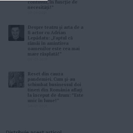
continuă, în funcție de
necesități!”
07-01-2021
Despre teatru și arta de a
fi actor cu Adrian
Lepădatu: „Faptul că
rămâi în amintirea
oamenilor este cea mai
mare răsplată!”
06-01-2021
Reset din cauza
pandemiei. Cum și-au
schimbat businessul doi
tineri din România aflați
la început de drum: ”Este
unic în lume!”
04-01-2021
Distribuie acest articol