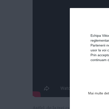
Echipa Viit
reglementar
Partenerii n
usor la voi 
Prin accepta
continuam de
Mai multe deta
Astfel, de la trei cuiburi de castraveț