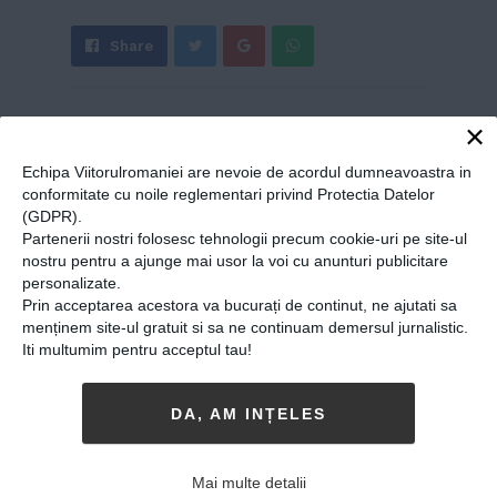
Share
Send
Share
Tweet
on
with
Google+
WhatsApp
×
Echipa Viitorulromaniei are nevoie de acordul dumneavoastra in
conformitate cu noile reglementari privind Protectia Datelor
(GDPR).
ALTE ARTICOLE DE
Partenerii nostri folosesc tehnologii precum cookie-uri pe site-ul
Viitorul Romaniei
nostru pentru a ajunge mai usor la voi cu anunturi publicitare
personalizate.
Prin acceptarea acestora va bucurați de continut, ne ajutati sa
menținem site-ul gratuit si sa ne continuam demersul jurnalistic.
Iti multumim pentru acceptul tau!
DA, AM INȚELES
Mai multe detalii