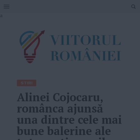
SEARCH
Skip
a
to
content
STIRI
Alinei Cojocaru,
românca ajunsă
una dintre cele mai
bune balerine ale