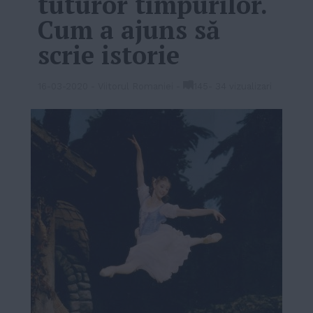
tuturor timpurilor.
Cum a ajuns să
scrie istorie
16-03-2020
-
Viitorul Romaniei
-
145
-
34 vizualizari