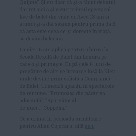
Quijote”. Și nu doar că și-a făcut debutul,
dar tot aici a și văzut primul spectacol
live de balet din viața ei. Avea 13 ani și
atunci și-a dat seama pentru prima dată
că asta este ceea ce-și dorește în viață,
să devină balerină.
La nici 16 ani aplică pentru o bursă la
Școala Regală de Balet din Londra pe
care o și primește. După cele 6 luni de
pregătire de aici se întoarce însă la Kiev
unde devine prim-solistă a Companiei
de Balet. Urmează apariții în spectacole
de renume: ”Frumoasa din pădurea
adormită”, ”Spărgătorul
de nuci”, ”Coppelia.”
Ce a urmat în perioada următoare
pentru Alian Cojocaru, află
aici.