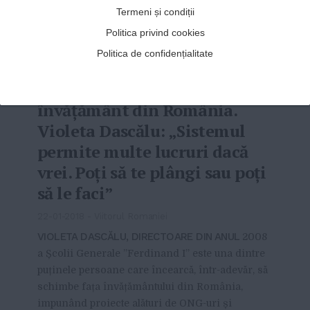
Termeni și condiții
Politica privind cookies
Politica de confidențialitate
Povestea profesoarei care a
schimbat sistemul de
învățământ din România.
Violeta Dascălu: „Sistemul
permite multe lucruri dacă
vrei. Poți să te plângi sau poți
să le faci”
22-01-2018
-
Viitorul Romaniei
VIOLETA DASCĂLU, DIRECTOARE DIN ANUL
2008
a Școlii Generale ”Ferdinand I” este una dintre
puținele persoane care încearcă, într-adevăr, să
schimbe fața învățământului din România,
impunând proiecte alături de ONG-uri și