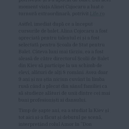
moment viața Alinei Cojocaru a luat o
turnură extraordinară, potrivit
Life.ro
Astfel, imediat după ce a început
cursurile de balet, Alina Cojocaru a fost
apreciată pentru talentul ei și a fost
selectată pentru Școala de Stat pentru
Balet. Câteva luni mai târziu, ea a fost
aleasă de către directorul Școlii de Balet
din Kiev să participe la un schimb de
elevi, alături de alți 8 români. Avea doar
9 ani și nu știa niciun cuvânt în limba
rusă când a plecat din sânul familiei ca
să studieze alături de unii dintre cei mai
buni profesioniști ai dansului.
Timp de șapte ani, ea a studiat la Kiev și
tot aici și-a făcut și debutul pe scenă,
interpretând rolul Amor în ”Don