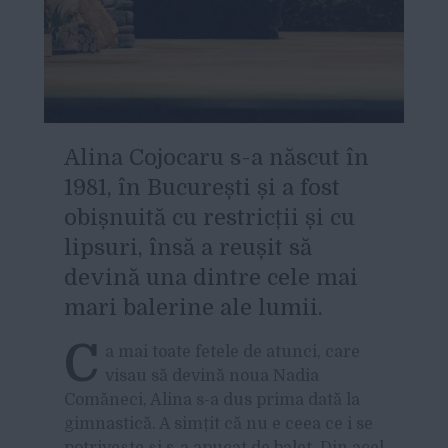
A
lina Cojocaru s-a născut în
1981, în București și a fost
obișnuită cu restricții și cu
lipsuri, însă a reușit să
devină una dintre cele mai
mari balerine ale lumii.
C
a mai toate fetele de atunci, care
visau să devină noua Nadia
Comăneci, Alina s-a dus prima dată la
gimnastică. A simțit că nu e ceea ce i se
potrivește și s-a apucat de balet. Din acel