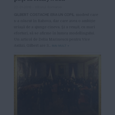
22-01-2018
-
Viitorul Romaniei
GILBERT COSTACHE ERA UN COPIL
modest care
s-a născut în Rahova, dar care avea o ambiție
uriașă de a ajunge cineva. Și a reușit, cu mari
eforturi, să se afirme în lumea modellingului.
Un articol de Delia Marinescu pentru Vice
Astăzi, Gilbert are 3...
MAI MULT
»