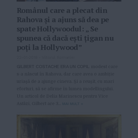
Românul care a plecat din
Rahova și a ajuns să dea pe
spate Hollywoodul: „ Se
spunea că dacă ești țigan nu
poți la Hollywood”
22-01-2018
-
Viitorul Romaniei
GILBERT COSTACHE ERA UN COPIL
modest care
s-a născut în Rahova, dar care avea o ambiție
uriașă de a ajunge cineva. Și a reușit, cu mari
eforturi, să se afirme în lumea modellingului.
Un articol de Delia Marinescu pentru Vice
Astăzi, Gilbert are 3...
MAI MULT
»