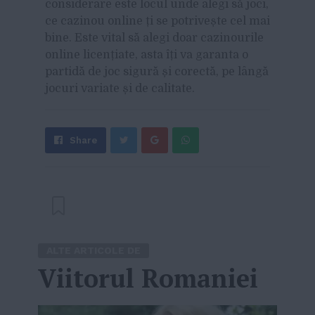
considerare este locul unde alegi să joci,
ce cazinou online ți se potrivește cel mai
bine. Este vital să alegi doar cazinourile
online licențiate, asta îți va garanta o
partidă de joc sigură și corectă, pe lângă
jocuri variate și de calitate.
Share
Send
Share
Tweet
on
with
Google+
WhatsApp
ALTE ARTICOLE DE
Viitorul Romaniei