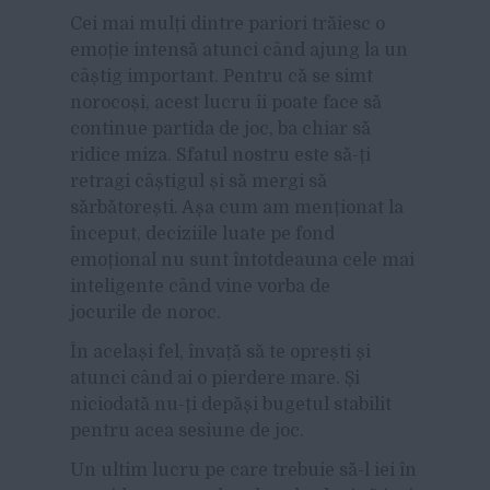
Cei mai mulți dintre pariori trăiesc o
emoție intensă atunci când ajung la un
câștig important. Pentru că se simt
norocoși, acest lucru îi poate face să
continue partida de joc, ba chiar să
ridice miza. Sfatul nostru este să-ți
retragi câștigul și să mergi să
sărbătorești. Așa cum am menționat la
început, deciziile luate pe fond
emoțional nu sunt întotdeauna cele mai
inteligente când vine vorba de
jocurile de noroc.
În același fel, învață să te oprești și
atunci când ai o pierdere mare. Și
niciodată nu-ți depăși bugetul stabilit
pentru acea sesiune de joc.
Un ultim lucru pe care trebuie să-l iei în