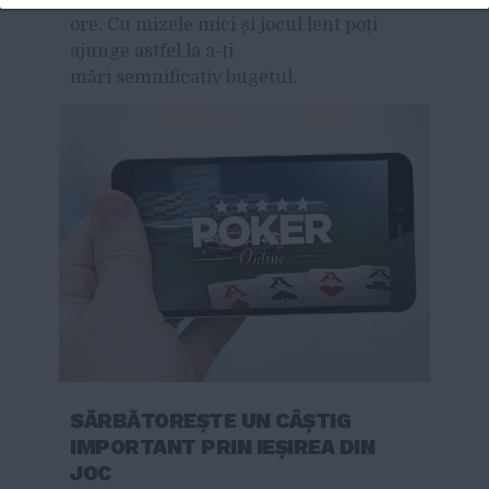
ore. Cu mizele mici și jocul lent poți
ajunge astfel la a-ți
mări semnificativ bugetul.
SĂRBĂTOREȘTE UN CÂȘTIG
IMPORTANT PRIN IEȘIREA DIN
JOC