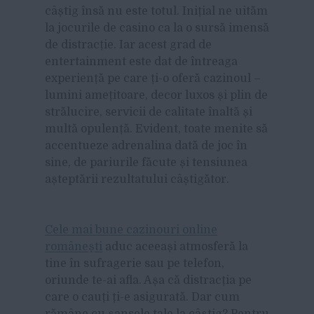
câștig însă nu este totul. Inițial ne uităm
la jocurile de casino ca la o sursă imensă
de distracție. Iar acest grad de
entertainment este dat de întreaga
experiență pe care ți-o oferă cazinoul –
lumini amețitoare, decor luxos și plin de
strălucire, servicii de calitate înaltă și
multă opulență. Evident, toate menite să
accentueze adrenalina dată de joc în
sine, de pariurile făcute și tensiunea
așteptării rezultatului câștigător.
Cele mai bune cazinouri online
românești
aduc aceeași atmosferă la
tine în sufragerie sau pe telefon,
oriunde te-ai afla. Așa că distracția pe
care o cauți ți-e asigurată. Dar cum