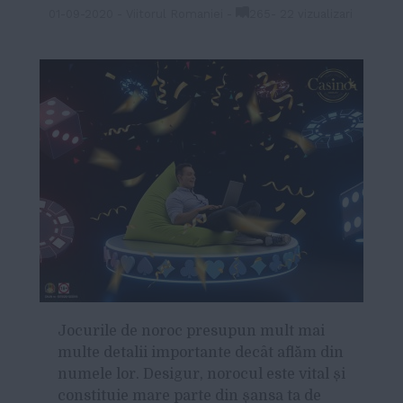
01-09-2020
-
Viitorul Romaniei
-
265
-
22 vizualizari
J
ocurile de noroc presupun mult mai
multe detalii importante decât aflăm din
numele lor. Desigur, norocul este vital și
constituie mare parte din șansa ta de