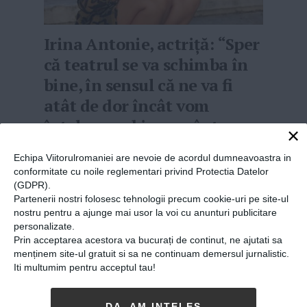
Irina Antonie, actriță: “Sper
că teatrul se va schimba în
bine, în sensul că ne va fi
atât de dor încât vom
înțelege ce binecuvântare e
×
să poți face ce îți place”
Echipa Viitorulromaniei are nevoie de acordul dumneavoastra in
30-11-2020
-
Andrei Craciun
conformitate cu noile reglementari privind Protectia Datelor
(GDPR).
ACTORI ÎN PANDEMIE. CE MAI
pregătesc actorii
Partenerii nostri folosesc tehnologii precum cookie-uri pe site-ul
noștri în pandemie, când teatrele sunt
nostru pentru a ajunge mai usor la voi cu anunturi publicitare
închise și le e tot mai greu să-și facă
personalizate.
meseria?Astăzi, ne răspunde Irina Antonie,
Prin acceptarea acestora va bucurați de continut, ne ajutati sa
menținem site-ul gratuit si sa ne continuam demersul jurnalistic.
actriță independentă. Andrei Crăciun Cum mă
Iti multumim pentru acceptul tau!
uitam eu într-o seară la serialul art...
MAI MULT
»
DA, AM INȚELES