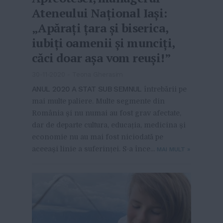
Ateneului Național Iași:
„Apărați țara și biserica,
iubiți oamenii și munciți,
căci doar așa vom reuși!”
30-11-2020
-
Teona Gherasim
ANUL 2020 A STAT SUB SEMNUL
întrebării pe
mai multe paliere. Multe segmente din
România și nu numai au fost grav afectate,
dar de departe cultura, educația, medicina și
economie nu au mai fost niciodată pe
aceeași linie a suferinței. S-a înce...
MAI MULT
»