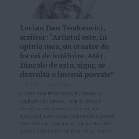
Lucian Dan Teodorovici,
scriitor: “Artistul este, în
opinia mea, un creator de
locuri de întâlnire. Atât.
Dincolo de asta, sigur, se
dezvoltă o imensă poveste”
12-11-2020
-
Andrei Craciun
LUCIAN DAN TEODOROVICI (CĂRUIA
în
copilărie i se spunea – atât de frumos –
Dănuț) a scos, la editura Polirom, un
spelendid pictoroman (împreună cu pictorul
Felix Aftene): „Mustaţa lui Dalí şi alte culori”.
Andrei Crăciun Dar nu doar atât a...
MAI MULT
»