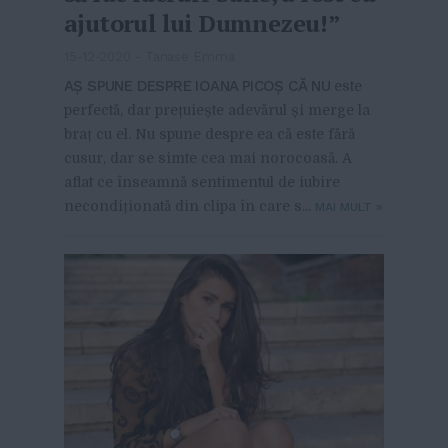
ajutorul lui Dumnezeu!”
15-12-2020
-
Tanase Emma
AȘ SPUNE DESPRE IOANA PICOȘ CĂ NU
este
perfectă, dar prețuiește adevărul și merge la
braț cu el. Nu spune despre ea că este fără
cusur, dar se simte cea mai norocoasă. A
aflat ce înseamnă sentimentul de iubire
necondiționată din clipa în care s...
MAI MULT
»