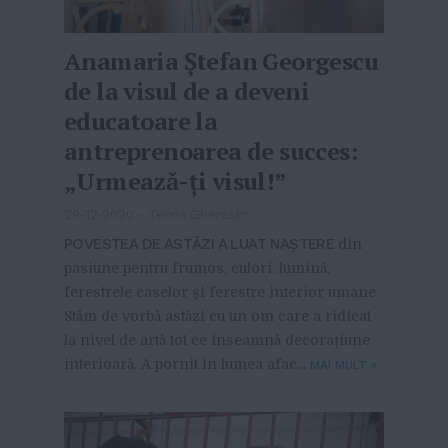
Anamaria Ștefan Georgescu
de la visul de a deveni
educatoare la
antreprenoarea de succes:
„Urmează-ți visul!”
29-12-2020
-
Teona Gherasim
POVESTEA DE ASTĂZI A LUAT NAȘTERE
din
pasiune pentru frumos, culori, lumină,
ferestrele caselor și ferestre interior umane.
Stăm de vorbă astăzi cu un om care a ridicat
la nivel de artă tot ce înseamnă decorațiune
interioară. A pornit în lumea afac...
MAI MULT
»