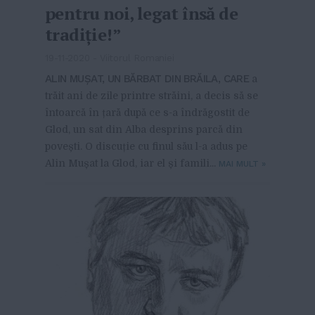
pentru noi, legat însă de
tradiţie!”
19-11-2020
-
Viitorul Romaniei
ALIN MUȘAT, UN BĂRBAT DIN BRĂILA, CARE
a
trăit ani de zile printre străini, a decis să se
întoarcă în țară după ce s-a îndrăgostit de
Glod, un sat din Alba desprins parcă din
povești. O discuție cu finul său l-a adus pe
Alin Mușat la Glod, iar el și famili...
MAI MULT
»