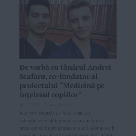
De vorbă cu tânărul Andrei
Scafaru, co-fondator al
proiectului “Medicină pe
înțelesul copiilor”
16-12-2020
-
Tanase Emma
S-A TOT DEZBĂTUT ÎN ULTIMII
ani
introducerea obligatorie a cursurilor de
prim-ajutor în programa școlară. Rău nu ar fi
fost dacă s-ar fi concretizat ceva până acum,