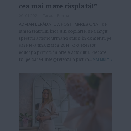
cea mai mare răsplată!”
06-01-2021
-
Tanase Emma
ADRIAN LEPĂDATU A FOST IMPRESIONAT
de
lumea teatrului încă din copilărie. Și-a lărgit
spectrul artistic urmând studii în domeniu pe
care le-a finalizat în 2014. Și-a exersat
educația primită în artele actorului. Fiecare
rol pe care-l interpretează a picura...
MAI MULT
»