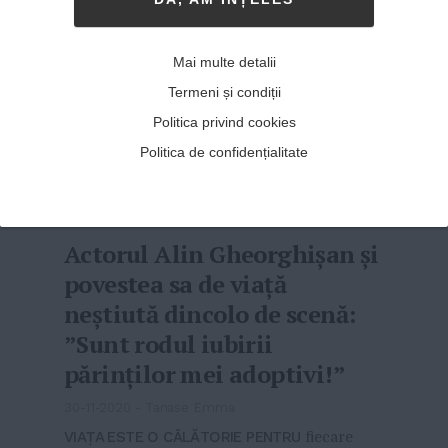
Mai multe detalii
Termeni și condiții
Politica privind cookies
Politica de confidențialitate
Actorul Alin Gheorghișan și
povestea sa de viață
neștiută dincolo de scenă:
”Sunt rodul iubirii
părinților mei adoptivi!”
30-11-2020
-
Tanase Emma
VIAȚA ESTE O CĂLĂTORIE PENTRU
fiecare