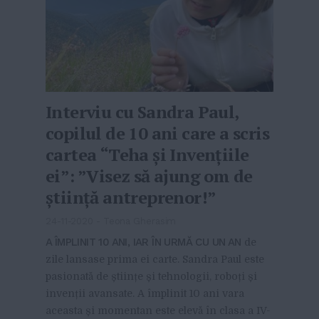
Interviu cu Sandra Paul,
copilul de 10 ani care a scris
cartea “Teha și Invențiile
ei”: ”Visez să ajung om de
știință antreprenor!”
24-11-2020
-
Teona Gherasim
A ÎMPLINIT 10 ANI, IAR ÎN URMĂ CU UN AN
de
zile lansase prima ei carte. Sandra Paul este
pasionată de științe și tehnologii, roboți și
invenții avansate. A împlinit 10 ani vara
aceasta și momentan este elevă în clasa a IV-