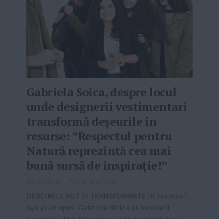
Gabriela Soica, despre locul
unde designerii vestimentari
transformă deșeurile în
resurse: ”Respectul pentru
Natură reprezintă cea mai
bună sursă de inspirație!”
25-09-2019
-
Teona Gherasim
DEȘEURILE POT FI TRANSFORMATE
în resurse”,
așa și-au spus Gabriela Stoica și membrii