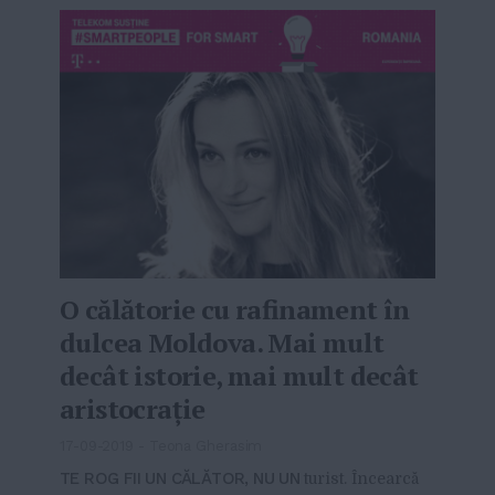
O călătorie cu rafinament în
dulcea Moldova. Mai mult
decât istorie, mai mult decât
aristocrație
17-09-2019
-
Teona Gherasim
TE ROG FII UN CĂLĂTOR, NU UN
turist. Încearcă