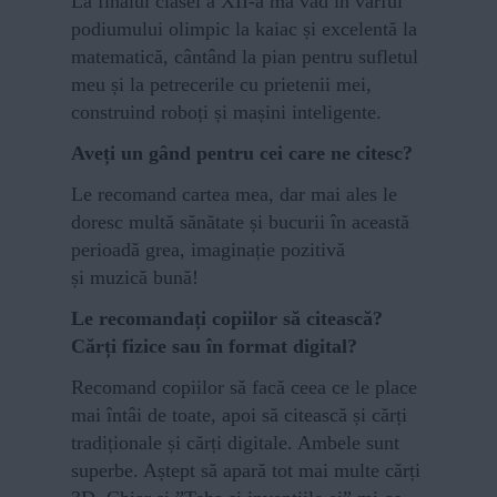
La finalul clasei a XII-a mă văd în vârful
podiumului olimpic la kaiac și excelentă la
matematică, cântând la pian pentru sufletul
meu și la petrecerile cu prietenii mei,
construind roboți și mașini inteligente.
Aveți un gând pentru cei care ne citesc?
Le recomand cartea mea, dar mai ales le
doresc multă sănătate și bucurii în această
perioadă grea, imaginație pozitivă
și muzică bună!
Le recomandați copiilor să citească?
Cărți fizice sau în format digital?
Recomand copiilor să facă ceea ce le place
mai întâi de toate, apoi să citească și cărți
tradiționale și cărți digitale. Ambele sunt
superbe. Aștept să apară tot mai multe cărți