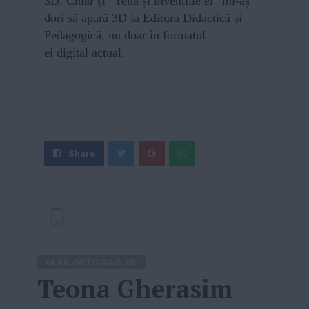
3D. Chiar și ”Teha și invențiile ei” mi-aș
dori să apară 3D la Editura Didactică și
Pedagogică, nu doar în formatul
ei digital actual.
Share
Send
Share
Tweet
on
with
Google+
WhatsApp
ALTE ARTICOLE DE
Teona Gherasim