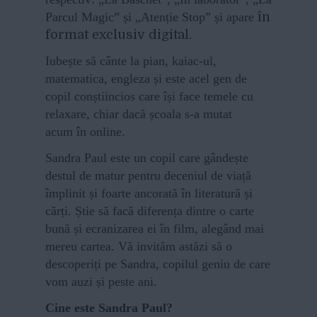
Parcul Magic” și „Atenție Stop” și apare
în
format exclusiv digital.
Iubește să cânte la pian, kaiac-ul,
matematica, engleza și este acel gen de
copil conștiincios care își face temele cu
relaxare, chiar dacă școala s-a mutat
acum în online.
Sandra Paul este un copil care gândește
destul de matur pentru deceniul de viață
împlinit și foarte ancorată în literatură și
cărți. Știe să facă diferența dintre o carte
bună și ecranizarea ei în film, alegând mai
mereu cartea. Vă invităm astăzi să o
descoperiți pe Sandra, copilul geniu de care
vom auzi și peste ani.
Cine este Sandra Paul?