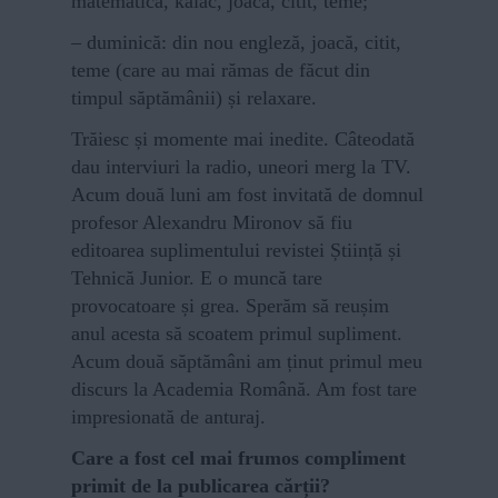
matematică, kaiac, joacă, citit, teme;
– duminică: din nou engleză, joacă, citit,
teme (care au mai rămas de făcut din
timpul săptămânii) și relaxare.
Trăiesc și momente mai inedite. Câteodată
dau interviuri la radio, uneori merg la TV.
Acum două luni am fost invitată de domnul
profesor Alexandru Mironov să fiu
editoarea suplimentului revistei Știință și
Tehnică Junior. E o muncă tare
provocatoare și grea. Sperăm să reușim
anul acesta să scoatem primul supliment.
Acum două săptămâni am ținut primul meu
discurs la Academia Română. Am fost tare
impresionată de anturaj.
Care a fost cel mai frumos compliment
primit de la publicarea cărții?