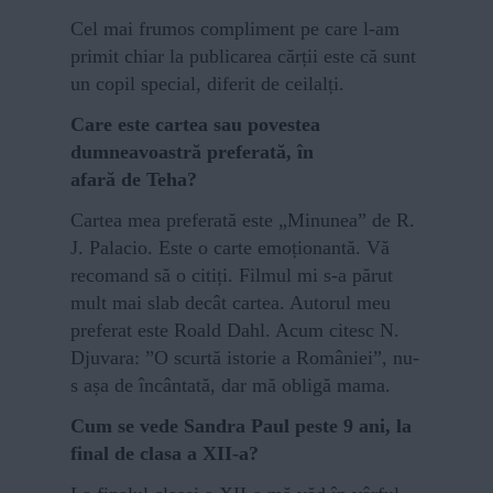
Cel mai frumos compliment pe care l-am
primit chiar la publicarea cărții este că sunt
un copil special, diferit de ceilalți.
Care este cartea sau povestea
dumneavoastră preferată, în
afară de Teha?
Cartea mea preferată este „Minunea” de R.
J. Palacio. Este o carte emoționantă. Vă
recomand să o citiți. Filmul mi s-a părut
mult mai slab decât cartea. Autorul meu
preferat este Roald Dahl. Acum citesc N.
Djuvara: ”O scurtă istorie a României”, nu-
s așa de încântată, dar mă obligă mama.
Cum se vede Sandra Paul peste 9 ani, la
final de clasa a XII-a?