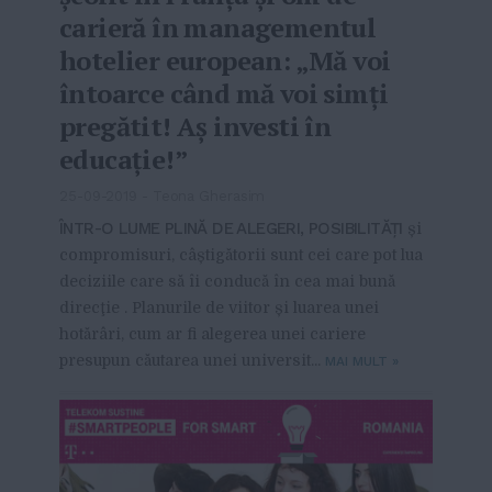
carieră în managementul
hotelier european: „Mă voi
întoarce când mă voi simţi
pregătit! Aș investi în
educație!”
25-09-2019
-
Teona Gherasim
ÎNTR-O LUME PLINĂ DE ALEGERI, POSIBILITĂȚI
și
compromisuri, câștigătorii sunt cei care pot lua
deciziile care să îi conducă în cea mai bună
direcţie . Planurile de viitor și luarea unei
hotărâri, cum ar fi alegerea unei cariere
presupun căutarea unei universit...
MAI MULT
»