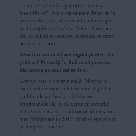
Știam de la bun început titlul
„Teha și
invențiile ei”.
Am creat numele Tehei de la
primele trei litere din cuvântul tehnologie,
iar invențiile ei vin de la faptul că este un
om de știință inventator, pasionată ca mine
de joacă și sport.
Teha face un mărțișor digital pentru cine
și de ce? Povestiți în linii mari povestea
din cartea pe care ați scris-o.
Această este o poveste reală. Mărțișorul
este făcut de mine în laboratorul digital al
școlii unde am învățat să folosesc
imprimantele 3D și să lucrez cu softurile
3D. Am făcut acest mărțișor pentru doamna
mea învățătoare în 2019, când se apropia cu
pași repezi 1 martie.