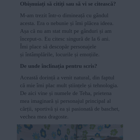
Obișnuiați să citiți sau să vi se citească?
M-am trezit într-o dimineață cu gândul
acesta. Era o nebunie și îmi plăcea ideea.
Așa că nu am stat mult pe gânduri și am
început-o. Eu citesc singură de la 6 ani.
Îmi place să descopăr personajele
și întâmplările, locurile și emoțiile.
De unde înclinația pentru scris?
Această dorință a venit natural, din faptul
că mie îmi plac mult științele și tehnologia.
De aici vine și numele de Teha, prietena
mea imaginară și personajul principal al
cărții, sportivă și ea și pasionată de baschet,
vechea mea dragoste.