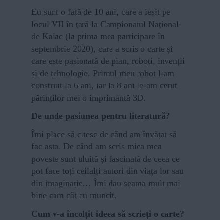
Eu sunt o fată de 10 ani, care a ieșit pe
locul VII în țară la Campionatul Național
de Kaiac (la prima mea participare în
septembrie 2020), care a scris o carte și
care este pasionată de pian, roboți, invenții
și de tehnologie. Primul meu robot l-am
construit la 6 ani, iar la 8 ani le-am cerut
părinților mei o imprimantă 3D.
De unde pasiunea pentru literatură?
Îmi place să citesc de când am învățat să
fac asta. De când am scris mica mea
poveste sunt uluită și fascinată de ceea ce
pot face toți ceilalți autori din viața lor sau
din imaginație… Îmi dau seama mult mai
bine cam cât au muncit.
Cum v-a încolțit ideea să scrieți o carte?