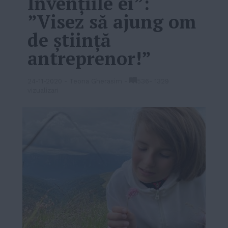
Invențiile ei”:
”Visez să ajung om
de știință
antreprenor!”
24-11-2020
-
Teona Gherasim
-
536
-
1329
vizualizari