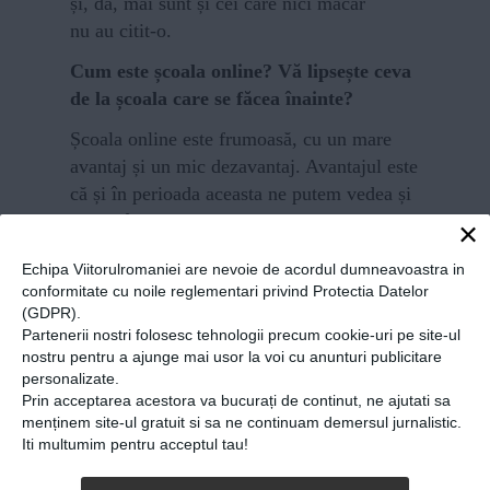
și, da, mai sunt și cei care nici măcar
nu au citit-o.
Cum este școala online? Vă lipsește ceva
de la școala care se făcea înainte?
Școala online este frumoasă, cu un mare
avantaj și un mic dezavantaj. Avantajul este
că și în perioada aceasta ne putem vedea și
putem învăța, dar dezavantajul este că nu
×
mai putem interacționa ca în clasă. Îmi
Echipa Viitorulromaniei are nevoie de acordul dumneavoastra in
lipsește bucuria de a sta cu colegii în pauze
conformitate cu noile reglementari privind Protectia Datelor
și de a ieși la tablă în timpul orelor. Mie
(GDPR).
îmi place mult să scriu la tablă!
Partenerii nostri folosesc tehnologii precum cookie-uri pe site-ul
nostru pentru a ajunge mai usor la voi cu anunturi publicitare
O întrebare banală, și totuși…Ce visați
personalizate.
să deveniți când veți fi mare?
Prin acceptarea acestora va bucurați de continut, ne ajutati sa
menținem site-ul gratuit si sa ne continuam demersul jurnalistic.
Când voi fi mare eu visez să ajung om de
Iti multumim pentru acceptul tau!
știință antreprenor și să o pot spune