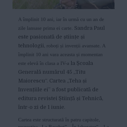
A împlinit 10 ani, iar în urmă cu un an de
zile lansase prima ei carte.
Sandra Paul
este pasionată de științe și
tehnologii,
roboți și invenții avansate. A
împlinit 10 ani vara aceasta și momentan
este elevă în clasa a IV-a
la Școala
Generală numărul 45 „Titu
Maiorescu“. Cartea
„Teha și
Invențiile ei” a fost
publicată de
editura revistei Știință și Tehnică,
într-o zi de 1 iunie.
Cartea este structurată în patru capitole,
respectiv: „La Baschet”, „În laborator”, „La