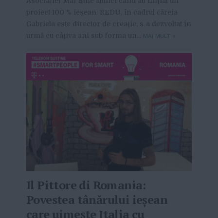
Asociației Mai Bine atunci când au inițiat un
proiect 100 % ieșean. REDU, în cadrul căreia
Gabriela este director de creație, s-a dezvoltat în
urmă cu câțiva ani sub forma un...
MAI MULT
»
Il Pittore di Romania:
Povestea tânărului ieșean
care uimește Italia cu