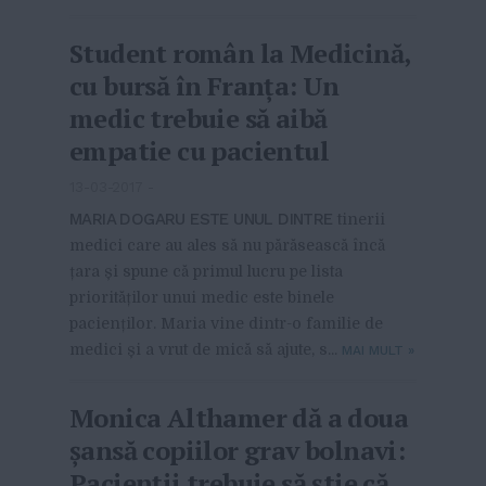
Student român la Medicină,
cu bursă în Franța: Un
medic trebuie să aibă
empatie cu pacientul
13-03-2017
-
MARIA DOGARU ESTE UNUL DINTRE
tinerii
medici care au ales să nu părăsească încă
țara și spune că primul lucru pe lista
priorităților unui medic este binele
pacienților. Maria vine dintr-o familie de
medici și a vrut de mică să ajute, s...
MAI MULT
»
Monica Althamer dă a doua
șansă copiilor grav bolnavi:
Pacienții trebuie să știe că