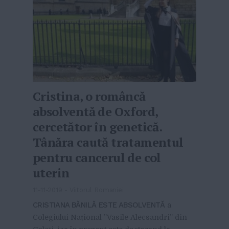
Cristina, o româncă
absolventă de Oxford,
cercetător în genetică.
Tânăra caută tratamentul
pentru cancerul de col
uterin
11-11-2019
-
Viitorul Romaniei
CRISTIANA BĂNILĂ ESTE ABSOLVENTĂ
a
Colegiului Național ”Vasile Alecsandri” din