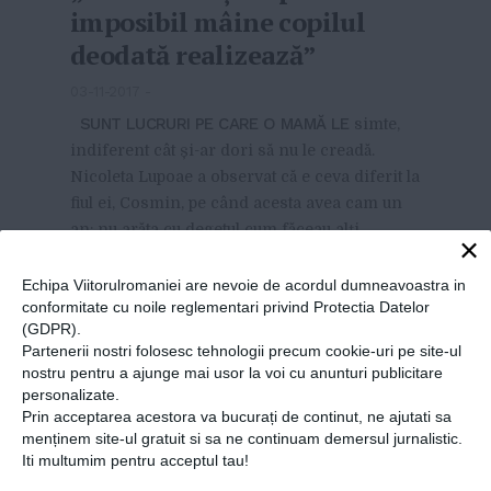
imposibil mâine copilul
deodată realizează”
03-11-2017
-
SUNT LUCRURI PE CARE O MAMĂ LE
simte,
indiferent cât și-ar dori să nu le creadă.
Nicoleta Lupoae a observat că e ceva diferit la
fiul ei, Cosmin, pe când acesta avea cam un
an: nu arăta cu degetul cum făceau alți
×
bebeluși, nu prea se juca, îl deranj...
MAI MULT
»
Echipa Viitorulromaniei are nevoie de acordul dumneavoastra in
conformitate cu noile reglementari privind Protectia Datelor
(GDPR).
Partenerii nostri folosesc tehnologii precum cookie-uri pe site-ul
nostru pentru a ajunge mai usor la voi cu anunturi publicitare
personalizate.
Prin acceptarea acestora va bucurați de continut, ne ajutati sa
menținem site-ul gratuit si sa ne continuam demersul jurnalistic.
Iti multumim pentru acceptul tau!