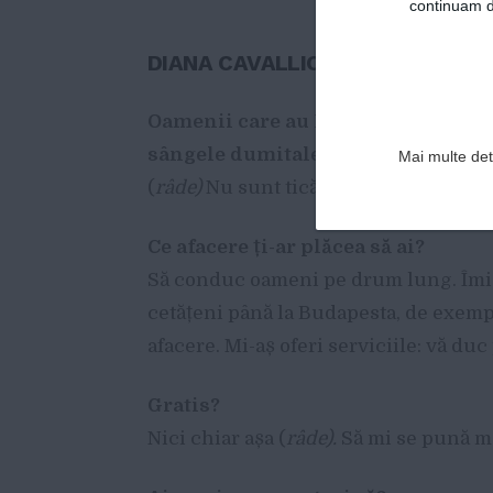
continuam de
DIANA CAVALLIOTI N-ARE APETI
Oamenii care au RH negativ și pățe
sângele dumitale e foarte prețios. N
Mai multe deta
(
râde)
Nu sunt ticăloasă. Nu sunt bună
Ce afacere ți-ar plăcea să ai?
Să conduc oameni pe drum lung. Îmi 
cetățeni până la Budapesta, de exempl
afacere. Mi-aș oferi serviciile: vă duc
Gratis?
Nici chiar așa (
râde).
Să mi se pună m