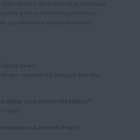
 siderată la ea, mi se pare în același timp
au ceva, pentru că se întâmpla la zece
ota, na. Am stat cu mașina în service.
i rămas în ea?
ă mă apuc acum să mă plâng de țara asta,
să rămâi prin cele străinătățuri?
re lucru.
frumoase o să avem de Paști?