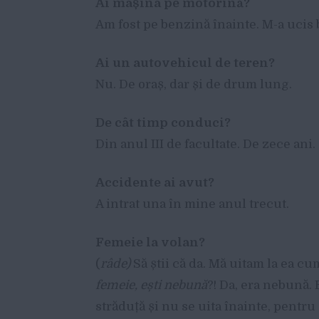
Ai mașina pe motorină?
Am fost pe benzină înainte. M-a ucis
Ai un autovehicul de teren?
Nu. De oraș, dar și de drum lung.
De cât timp conduci?
Din anul III de facultate. De zece ani.
Accidente ai avut?
A intrat una în mine anul trecut.
Femeie la volan?
(
râde)
Să știi că da. Mă uitam la ea c
femeie, ești nebună
?! Da, era nebună. 
străduță și nu se uita înainte, pentru