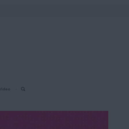
Video
Search