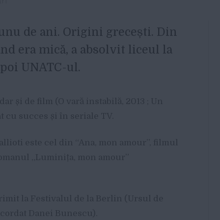
ri
 unu de ani. Origini grecești. Din
ând era mică, a absolvit liceul la
 apoi UNATC-ul.
dar și de film (O vară instabilă, 2013 ; Un
t cu succes și în seriale TV.
llioti este cel din “Ana, mon amour”, filmul
 romanul „Luminița, mon amour”
imit la Festivalul de la Berlin (Ursul de
acordat Danei Bunescu).