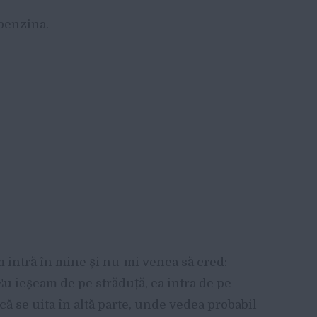
 benzina.
um intră în mine și nu-mi venea să cred:
Eu ieșeam de pe străduță, ea intra de pe
 că se uita în altă parte, unde vedea probabil