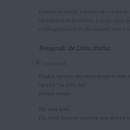
Diana Cavallioti: iubește să conducă, 
să trăiască în România, a avut câine 
evită aglomerările de oameni. Duce o v
Fotografii de Liviu Ștefan
Diana, spune-mi ceva despre tine ast
spună “ia uite, mă”.
Donez sânge.
Nu mai zice.
Da. Anul meu se împarte așa: donez sâ