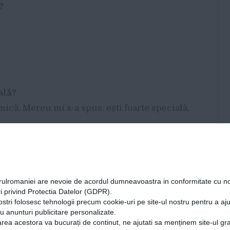
?
ală?
ică. Mereu mi s-a spus: ești foarte specială,
tă n-am avut habar.
sângelui.
orulromaniei are nevoie de acordul dumneavoastra in conformitate cu no
i privind Protectia Datelor (GDPR).
ostri folosesc tehnologii precum cookie-uri pe site-ul nostru pentru a a
nțifică pentru apariția acestui RH negativ.
cu anunturi publicitare personalizate.
rea acestora va bucurați de continut, ne ajutati sa menținem site-ul gra
 (
râde).