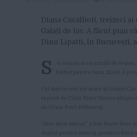
18-04-2017
-
Andrei Craciun
-
94
-
403 vizualiza
Diana Cavallioti, treizeci și
Galați de loc. A făcut pian c
Dinu Lipatti, în București,
S
-a remarcat ca actriță de teatru, 
bărbat pentru Sara, 2014). A juca
Cel mai recent rol mare al Dianei Cava
regizat de Călin Peter Netzer (după
de Cezar Paul-Bădescu).
“Ana, mon amour” a fost foarte bine pr
Argint pentru montaj, premiul fiind 