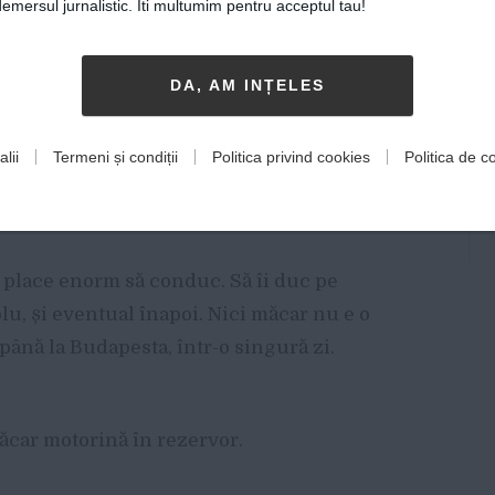
mersul jurnalistic. Iti multumim pentru acceptul tau!
T PENTRU AFACERI
DA, AM INȚELES
sc un necaz nu au de unde să ia, și atunci
u te-ai gândit să îl vinzi pe internet?
lii
Termeni și condiții
Politica privind cookies
Politica de co
 la dezvoltat afaceri. Deloc.
place enorm să conduc. Să îi duc pe
u, și eventual înapoi. Nici măcar nu e o
 până la Budapesta, într-o singură zi.
ăcar motorină în rezervor.