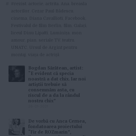
#
#rezist
,
actorie
,
actrita
,
Ana
,
breasla
actorilor
,
Cezar Paul-Bădescu
,
cinema
,
Diana Cavallioti
,
Facebook
,
Festivalul de film Berlin
,
film
,
Galați
,
liceul Dinu Lipatti
,
Luminița
,
mon
amour
,
pian
,
seriale TV
,
teatru
,
UNATC
,
Ursul de Argint pentru
montaj
,
viața de actriță
Bogdan Sărătean, artist:
“E evident că specia
noastră a dat chix. Iar noi
artiștii trebuie să
consemnăm asta, cu
riscul de a da la rândul
nostru chix”
26-01-2021
De vorbă cu Anca Cernea,
fondatoarea proiectului
“Fir de ROZmarin”,