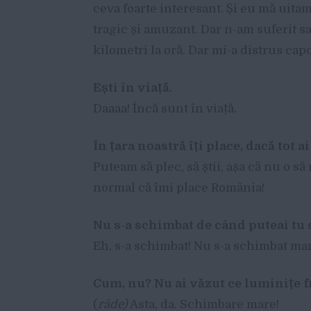
ceva foarte interesant. Și eu mă uitam
tragic și amuzant. Dar n-am suferit s
kilometri la oră. Dar mi-a distrus cap
Ești în viață.
Daaaa! Încă sunt în viață.
În țara noastră îți place, dacă tot a
Puteam să plec, să știi, așa că nu o s
normal că îmi place România!
Nu s-a schimbat de când puteai tu 
Eh, s-a schimbat! Nu s-a schimbat ma
Cum, nu? Nu ai văzut ce luminițe 
(
râde)
Asta, da. Schimbare mare!