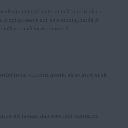
se dă cu motorul, este tatuată bine, îi place
de la optsprezece ani, este montagnardă și
iață virtuală foarte discretă.
fel încât cititorii noștri să se mire și să
nge, mă tatuez, stau șase luni, donez iar.