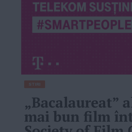
STIRI
„Bacalaureat” a
mai bun film în
Society of Film 