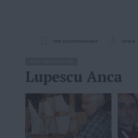
199
recommended
Share
ALTE ARTICOLE DE
Lupescu Anca