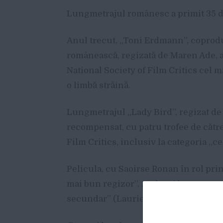
Lungmetrajul românesc a primit 35 d
Anul trecut, „Toni Erdmann”, coprodu
românească, regizată de Maren Ade, a 
National Society of Film Critics cel m
o limbă străină.
Lungmetrajul „Lady Bird”, regizat de 
recompensat, cu patru trofee de către
Film Critics, inclusiv la categoria „ce
Pelicula, cu Saoirse Ronan în rol princ
mai bun regizor”, „cel mai bun scenar
secundar” (Laurie Metcalf).