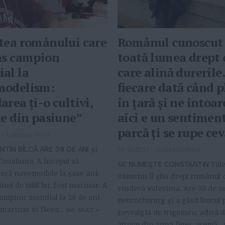
tea românului care
Românul cunoscut 
ns campion
toată lumea drept
al la
care alină durerile
modelism:
fiecare dată când 
rea ţi-o cultivi,
în ţară şi ne întoa
ne din pasiune”
aici e un sentimen
parcă ţi se rupe cev
-
Lupescu Anca
IN BÎLCĂ ARE 38 DE ANI
și
14-12-2017
-
Lupescu Anca
Constanța. A început să
SE NUMEȘTE CONSTANTIN
Tule
scă navomodele la șase ani,
oamenii îl știu drept românul 
iind de tatăl lui, fost marinar. A
vindecă suferința. Are 35 de an
ampion mondial la 28 de ani.
neurochirurg și a găsit leacul 
 marinar si făcea...
MAI MULT
»
nevralgia de trigemen, adică d
atroce din zona feței, asemă...