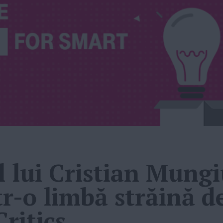
l lui Cristian Mungi
tr-o limbă străină d
Critics