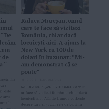
în
Raluca Mureșan, omul
 omul
care te face să vizitezi
. “De
România, chiar dacă
plecăm
locuiești aici. A ajuns la
rcem
New York cu 100 de
t de
dolari în buzunar: ”Mi-
a “
am demonstrat că se
poate”
așcă, dar
15-12-2017
-
Lupescu Anca
care
RALUCA MUREȘAN ESTE OMUL
care te-
i, este
ar face să vizitezi România, chiar dacă
pentru
locuiești aici. Atât de frumos vorbește
urerile
despre țara ei și atât este de bună în
MAI MULT
»