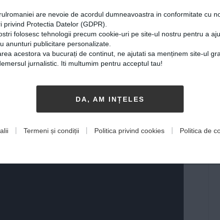
 a fost desemnată Sally Hawkins, pentru
orulromaniei are nevoie de acordul dumneavoastra in conformitate cu no
r” (r. Guillermo del Toro) şi „Maudie”
i privind Protectia Datelor (GDPR).
ostri folosesc tehnologii precum cookie-uri pe site-ul nostru pentru a a
cu anunturi publicitare personalizate.
rea acestora va bucurați de continut, ne ajutati sa menținem site-ul gra
tru rolul principal din „Get Out”, iar cel
mersul jurnalistic. Iti multumim pentru acceptul tau!
 desemnat Willem Dafoe, pentru
DA, AM INȚELES
câştigător al premiilor oferite de critici.
it patru trofee, inclusiv pentru cel mai
lii
Termeni și condiții
Politica privind cookies
Politica de co