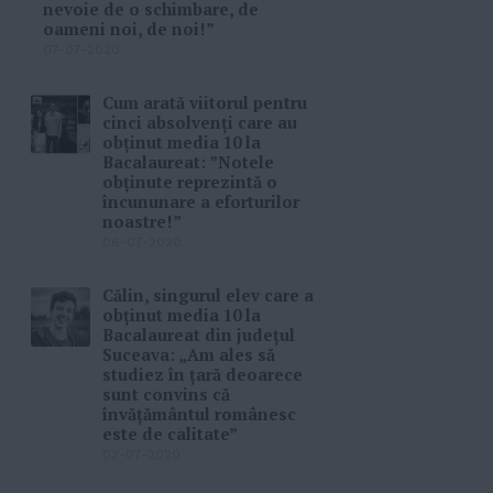
nevoie de o schimbare, de
oameni noi, de noi!”
07-07-2020
Cum arată viitorul pentru
cinci absolvenți care au
obținut media 10 la
Bacalaureat: ”Notele
obținute reprezintă o
încununare a eforturilor
noastre!”
06-07-2020
Călin, singurul elev care a
obținut media 10 la
Bacalaureat din județul
Suceava: „Am ales să
studiez în țară deoarece
sunt convins că
învățământul românesc
este de calitate”
03-07-2020