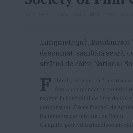
08-01-2018
-
Lupescu Anca
-
199
-
295 vizualiza
Lungmetrajul „Bacalaureat” 
desemnat, sâmbătă seară, ce
străină de către National So
F
ilmul „Bacalaureat”, pentru ca
fost recompensat cu premiul p
regizor la Festivalul de Film de la Ca
concurat cu „Faces Places”, de Agnès 
Battements par minute”, de Robin
Campillo, potrivit nationalsocietyoffi