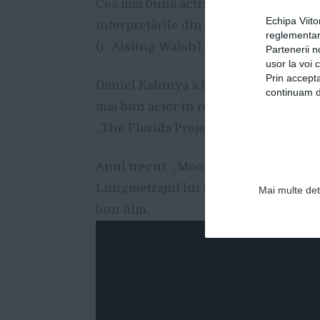
Cea mai bună actriţă în rol principal
Echipa Viit
interpretările din „The Shape of Wate
reglementar
(r. Aisling Walsh).
Partenerii n
usor la voi 
Prin accepta
Daniel Kaluuya a fost recompensat pen
continuam de
mai bun actor în rol secundar a fost
„The Florida Project”.
Anul trecut, „Moonlight” a fost marele 
Lungmetrajul lui Barry Jenkins a prim
Mai multe deta
bun film.