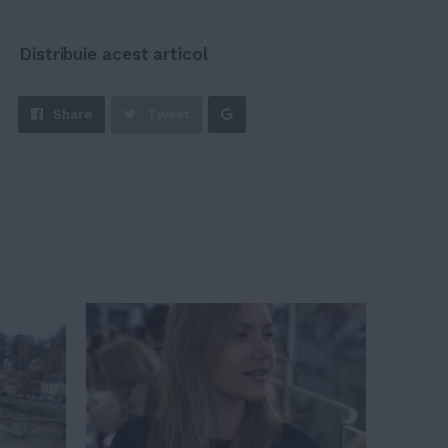
Distribuie acest articol
Share
Share
Tweet
on
Google+