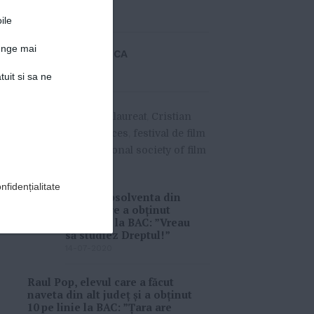
Detalii articol
ile
junge mai
LUPESCU ANCA
»
MORE
tuit si sa ne
#
agnes varda
,
bacalaureat
,
Cristian
Mungiu
,
faces places
,
festival de film
de la cannes
,
national society of film
critics
nfidențialitate
Iudith, absolventa din
Timiș care a obținut
media 10 la BAC: ”Vreau
să studiez Dreptul!”
14-07-2020
Raul Pop, elevul care a făcut
naveta din alt județ și a obținut
10 pe linie la BAC: ”Ţara are