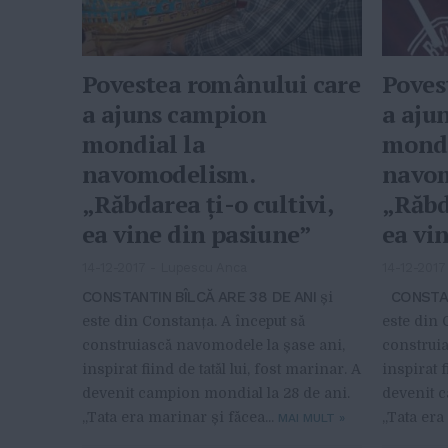
Povestea românului care
Poves
a ajuns campion
a aju
mondial la
mondi
navomodelism.
navo
„Răbdarea ţi-o cultivi,
„Răbda
ea vine din pasiune”
ea vi
14-12-2017
-
Lupescu Anca
14-12-2017
CONSTANTIN BÎLCĂ ARE 38 DE ANI
CONSTANT
și
este din Constanța. A început să
este din 
construiască navomodele la șase ani,
construia
inspirat fiind de tatăl lui, fost marinar. A
inspirat f
devenit campion mondial la 28 de ani.
devenit c
„Tata era marinar și făcea...
„Tata era
MAI MULT
»