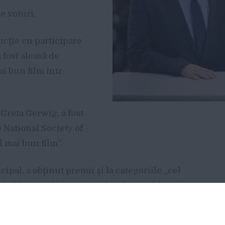
e voturi.
cţie cu participare
fost aleasă de
ai bun film într-
Greta Gerwig, a fost
 National Society of
l mai bun film”.
ipal, a obţinut premii şi la categoriile „cel
iu” (Gerwig) şi „cea mai bună actriţă în rol