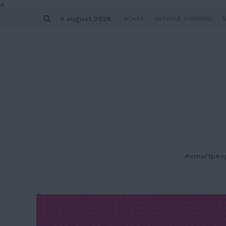
Skip
a
to
Search
content
6 august 2026
ACASA
VIITORUL ROMANIEI
#smartpeo
MENU