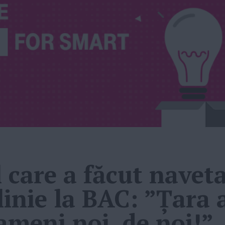
 care a făcut naveta 
linie la BAC: ”Ţara 
ameni noi, de noi!”