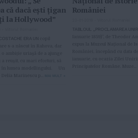
woodul: „ Se
Naţional de Istorie
a că dacă ești țigan
României
ți la Hollywood”
23-01-2018
-
Viitorul Romaniei
TABLOUL „PROCLAMAREA UNIRI
8
-
Viitorul Romaniei
Ianuarie 1859)”, de Theodor Am
 COSTACHE ERA UN
copil
expus la Muzeul Naţional de Is
re s-a născut în Rahova, dar
României, începând cu data de
 o ambiție uriașă de a ajunge
ianuarie, cu ocazia Zilei Uniri
 a reușit, cu mari eforturi, să
Principatelor Române. Muze...
e în lumea modellingului. Un
e Delia Marinescu p...
MAI MULT
»