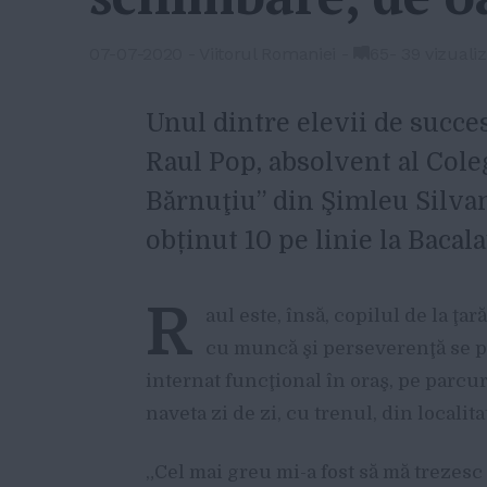
07-07-2020
-
Viitorul Romaniei
-
65
-
39 vizualiz
Unul dintre elevii de succes
Raul Pop, absolvent al Cole
Bărnuţiu” din Şimleu Silvani
obținut 10 pe linie la Bacala
R
aul este, însă, copilul de la ţa
cu muncă şi perseverenţă se po
internat funcţional în oraş, pe parcur
naveta zi de zi, cu trenul, din locali
„Cel mai greu mi-a fost să mă trezesc z