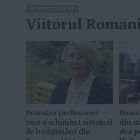
ALTE ARTICOLE DE
Viitorul Romani
Povestea profesoarei
Român
care a schimbat sistemul
din R
de învățământ din
dea p