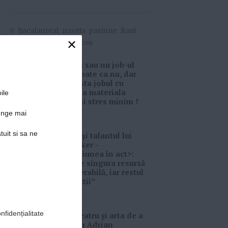
#
bacalaureat
,
naveta
,
pasiune
,
Raul
×
Pop
,
rezultate
,
succes
(P) Există sau nu job-ul
ideal ? Poate ca nu, dar
sigur exista jobul cu
satisfactia materiala
ile
maxima si stres minim !
03-04-2022
junge mai
tuit si sa ne
Talentul și talantul lui
Ben Brucker –
<înţelepciunea în act>:
„Timpul e singura resursă
neregenerabilă, iar restul
sunt prostii”
28-01-2021
nfidențialitate
Despre teatru și arta de a
fi actor cu Adrian