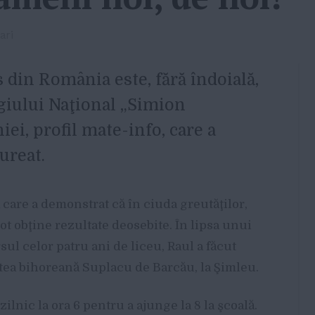
ari
 din România este, fără îndoială,
giului Naţional „Simion
ei, profil mate-info, care a
ureat.
ră care a demonstrat că în ciuda greutăţilor,
t obţine rezultate deosebite. În lipsa unui
sul celor patru ani de liceu, Raul a făcut
tatea bihoreană Suplacu de Barcău, la Şimleu.
ilnic la ora 6 pentru a ajunge la 8 la şcoală.