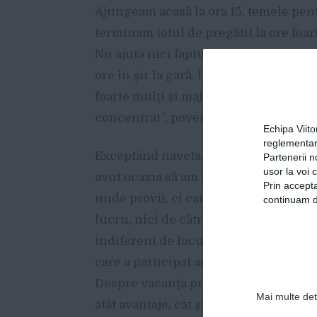
Ajungeam acasă la ora 15, temele pen
terminam totul de pregătit la ore fo
Nu ajuta nici faptul că de multe ori 
ore în şir la gară. Încercam uneori s
foarte mulţi şi majoritatea foarte gălă
concentrat”, povesteşte adolescentul
Echipa Viit
reglementar
Exceptând naveta, nu crede că statutul
Partenerii n
usor la voi 
avut ocazia să am parte de nişte col
Prin accepta
unde provii, ci caracterul tau. Nu am
continuam de
lucru, nici de către profesori. Major
indiferent de locul din care provii”, 
care a participat anual, atât la gimnazi
Despre vacanţa prelungită impusă de
Mai multe deta
atât avantaje, cât şi dezavantaje.