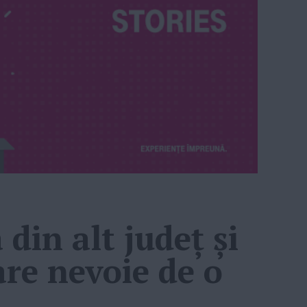
din alt județ și
are nevoie de o