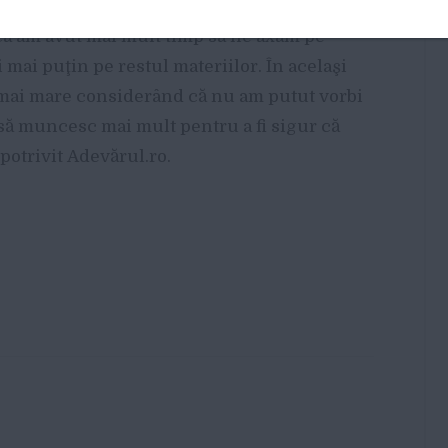
 că am avut mai mult timp să ne axăm pe
 mai puţin pe restul materiilor. În acelaşi
 mai mare considerând că nu am putut vorbi
it să muncesc mai mult pentru a fi sigur că
potrivit Adevărul.ro.