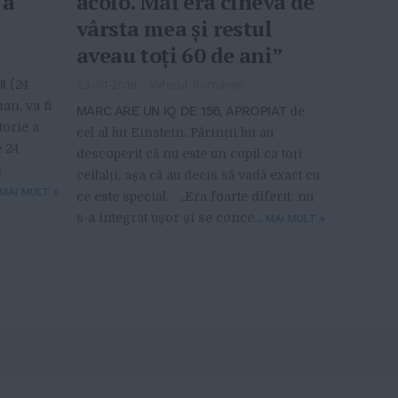
 a
acolo. Mai era cineva de
vârsta mea şi restul
aveau toţi 60 de ani”
I
(24
23-01-2018
-
Viitorul Romaniei
an, va fi
MARC ARE UN IQ DE 156, APROPIAT
de
torie a
cel al lui Einstein. Părinții lui au
 24
descoperit că nu este un copil ca toți
i
ceilalți, așa că au decis să vadă exact cu
MAI MULT
»
ce este special. „Era foarte diferit; nu
s-a integrat uşor şi se conce...
MAI MULT
»
You might find interesting...