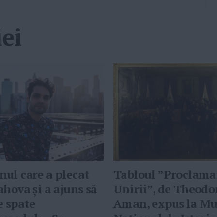
ei
ul care a plecat
Tabloul ”Proclama
ahova și a ajuns să
Unirii”, de Theodo
e spate
Aman, expus la Mu