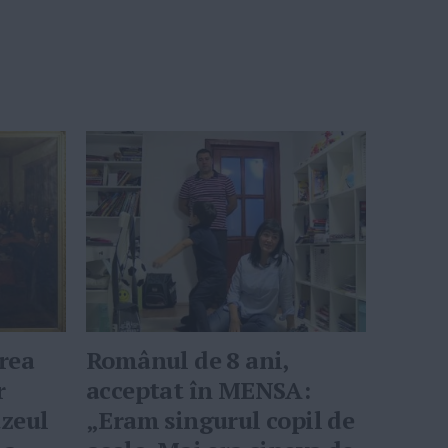
Google+
rea
Românul de 8 ani,
r
acceptat în MENSA:
zeul
„Eram singurul copil de