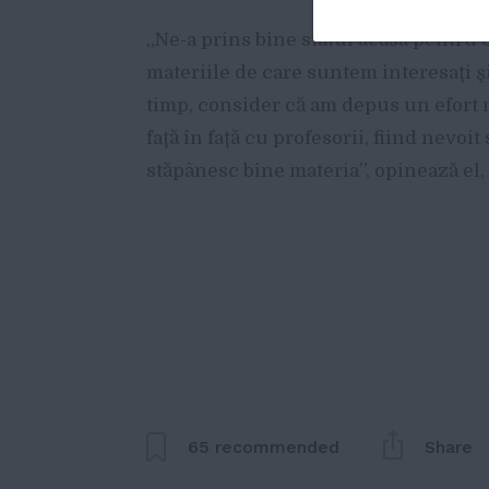
„Ne-a prins bine statul acasă pentru
materiile de care suntem interesaţi şi
timp, consider că am depus un efort
faţă în faţă cu profesorii, fiind nevo
stăpânesc bine materia”, opinează el, 
65
recommended
Share