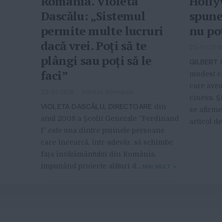
România. Violeta
Holly
Dascălu: „Sistemul
spune
permite multe lucruri
nu po
dacă vrei. Poți să te
22-01-201
plângi sau poți să le
GILBERT
faci”
modest ca
care avea
22-01-2018
-
Viitorul Romaniei
cineva. Și
VIOLETA DASCĂLU, DIRECTOARE
din
se afirm
anul 2008 a Școlii Generale ”Ferdinand
articol d
I” este una dintre puținele persoane
care încearcă, într-adevăr, să schimbe
fața învățământului din România,
impunând proiecte alături d...
MAI MULT
»