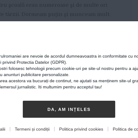
tru şcoală erau numeroase şi de multe ori
arte târzii. Dormeam puţin şi munceam mult.
trenul avea întârzieri după-amiaza şi aşteptam
ă învăţ pe tren, lucru aproape imposibil. Eram
gioşi, chiar şi dimineaţa. Era greu să rămâi
.
orulromaniei are nevoie de acordul dumneavoastra in conformitate cu no
i privind Protectia Datelor (GDPR).
 de elev de la ţară l-a dezavantajat. „Am
ostri folosesc tehnologii precum cookie-uri pe site-ul nostru pentru a a
cu anunturi publicitare personalizate.
egi minunaţi pentru care nu conta locul de
rea acestora va bucurați de continut, ne ajutati sa menținem site-ul gra
 fost niciodată discriminat pentru acest
mersul jurnalistic. Iti multumim pentru acceptul tau!
itatea apreciază muncă şi inteligenţa
spune Raul, care a terminat liceul cu 9,70 şi
DA, AM INȚELES
u, cât şi la liceu, la cel puţin o olimpiadă.
 pandemie, adolescentul spune că a avut
lii
Termeni și condiții
Politica privind cookies
Politica de co