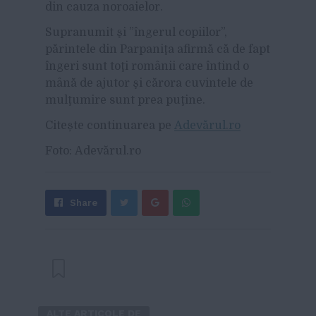
din cauza noroaielor.
Supranumit şi ”îngerul copiilor”,
părintele din Parpaniţa afirmă că de fapt
îngeri sunt toţi românii care întind o
mână de ajutor şi cărora cuvintele de
mulţumire sunt prea puţine.
Citește continuarea pe
Adevărul.ro
Foto: Adevărul.ro
Share
Send
Share
Tweet
on
with
Google+
WhatsApp
ALTE ARTICOLE DE