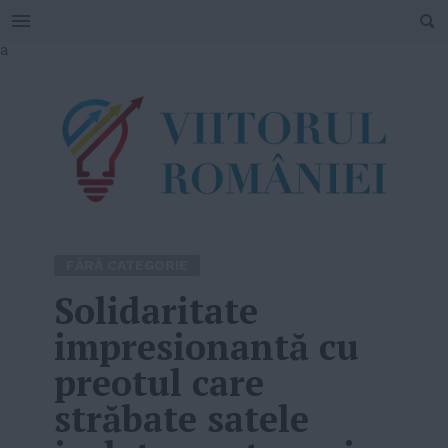
SEARCH
Skip
a
to
content
FĂRĂ CATEGORIE
Solidaritate
impresionantă cu
preotul care
străbate satele