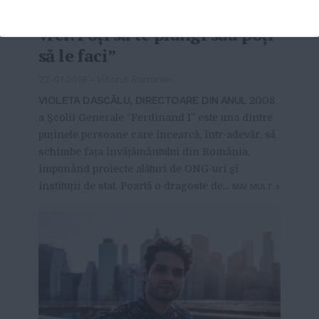
permite multe lucruri dacă
vrei. Poți să te plângi sau poți
să le faci”
22-01-2018
-
Viitorul Romaniei
VIOLETA DASCĂLU, DIRECTOARE DIN ANUL
2008
a Școlii Generale ”Ferdinand I” este una dintre
puținele persoane care încearcă, într-adevăr, să
schimbe fața învățământului din România,
impunând proiecte alături de ONG-uri și
instituții de stat. Poartă o dragoste de...
MAI MULT
»