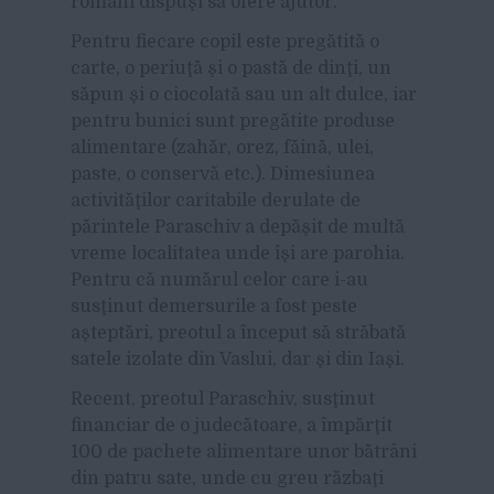
români dispuşi să ofere ajutor.
Pentru fiecare copil este pregătită o
carte, o periuţă şi o pastă de dinţi, un
săpun şi o ciocolată sau un alt dulce, iar
pentru bunici sunt pregătite produse
alimentare (zahăr, orez, făină, ulei,
paste, o conservă etc.). Dimesiunea
activităţilor caritabile derulate de
părintele Paraschiv a depăşit de multă
vreme localitatea unde îşi are parohia.
Pentru că numărul celor care i-au
susţinut demersurile a fost peste
aşteptări, preotul a început să străbată
satele izolate din Vaslui, dar şi din Iaşi.
Recent, preotul Paraschiv, susţinut
financiar de o judecătoare, a împărţit
100 de pachete alimentare unor bătrâni
din patru sate, unde cu greu răzbaţi