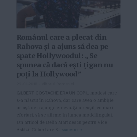
Românul care a plecat din
Rahova și a ajuns să dea pe
spate Hollywoodul: „ Se
spunea că dacă ești țigan nu
poți la Hollywood”
22-01-2018
-
Viitorul Romaniei
GILBERT COSTACHE ERA UN COPIL
modest care
s-a născut în Rahova, dar care avea o ambiție
uriașă de a ajunge cineva. Și a reușit, cu mari
eforturi, să se afirme în lumea modellingului.
Un articol de Delia Marinescu pentru Vice
Astăzi, Gilbert are 3...
MAI MULT
»