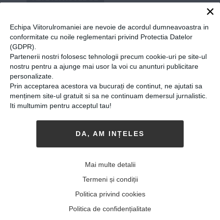
×
Viitorul Romaniei
Echipa Viitorulromaniei are nevoie de acordul dumneavoastra in
conformitate cu noile reglementari privind Protectia Datelor
(GDPR).
Partenerii nostri folosesc tehnologii precum cookie-uri pe site-ul
nostru pentru a ajunge mai usor la voi cu anunturi publicitare
personalizate.
Prin acceptarea acestora va bucurați de continut, ne ajutati sa
menținem site-ul gratuit si sa ne continuam demersul jurnalistic.
Iti multumim pentru acceptul tau!
DA, AM INȚELES
Mai multe detalii
Povestea profesoarei care a
Termeni și condiții
schimbat sistemul de
Politica privind cookies
învățământ din România.
Politica de confidențialitate
Violeta Dascălu: „Sistemul