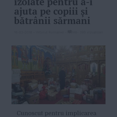
izolate pentru a-i
ajuta pe copiii şi
bătrânii sărmani
16-02-2018
-
Viitorul Romaniei
-
148
-
395 vizualizari
C
unoscut pentru implicarea