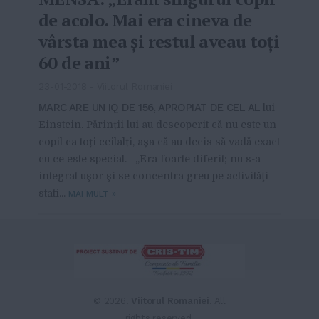
de acolo. Mai era cineva de
vârsta mea şi restul aveau toţi
60 de ani”
23-01-2018
-
Viitorul Romaniei
MARC ARE UN IQ DE 156, APROPIAT DE CEL AL
lui
Einstein. Părinții lui au descoperit că nu este un
copil ca toți ceilalți, așa că au decis să vadă exact
cu ce este special. „Era foarte diferit; nu s-a
integrat uşor şi se concentra greu pe activităţi
stati...
MAI MULT
»
From this category »
Modalități distractive de a
simți spiritul Crăciunului
© 2026.
Viitorul Romaniei
. All
30-12-2022
rights reserved.