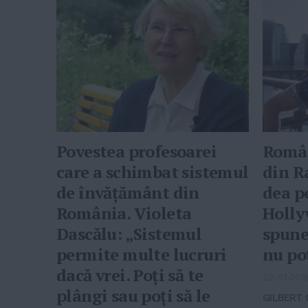
Povestea profesoarei
Român
care a schimbat sistemul
din R
de învățământ din
dea p
România. Violeta
Holly
Dascălu: „Sistemul
spune
permite multe lucruri
nu po
dacă vrei. Poți să te
22-01-201
plângi sau poți să le
GILBERT