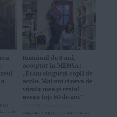
rea
Românul de 8 ani,
r
acceptat în MENSA:
zeul
„Eram singurul copil de
 a
acolo. Mai era cineva de
vârsta mea şi restul
aveau toţi 60 de ani”
I
(24
23-01-2018
-
Viitorul Romaniei
an, va fi
MARC ARE UN IQ DE 156, APROPIAT
de