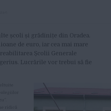
izari
te școli și grădinițe din Oradea.
ioane de euro, iar cea mai mare
reabilitarea Școlii Generale
erius. Lucrările vor trebui să fie
eltuite
olegiilor
zu”.
e ridică