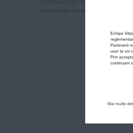
fi extinse. Toate aceste modernizări v
cu finanţare europeană.
Echipa Viit
reglementar
Partenerii n
usor la voi 
Prin accepta
continuam de
Mai multe deta