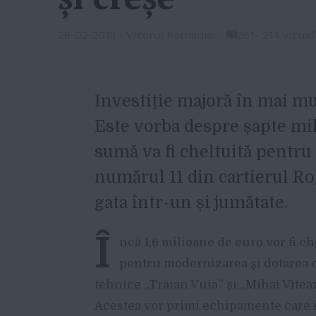
28-02-2018
-
Viitorul Romaniei
-
261
-
214 vizual
Investiție majoră în mai mul
Este vorba despre șapte mil
sumă va fi cheltuită pentru 
numărul 11 din cartierul Rog
gata într-un și jumătate.
Î
ncă 1,6 milioane de euro vor fi ch
pentru modernizarea şi dotarea c
tehnice „Traian Vuia” şi „Mihai Vitea
Acestea vor primi echipamente care s