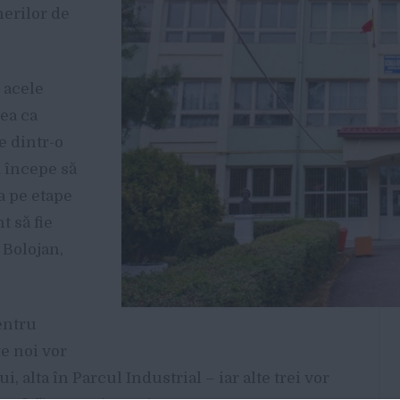
nerilor de
 acele
tea ca
e dintr-o
m începe să
ra pe etape
t să fie
e Bolojan,
entru
e noi vor
i, alta în Parcul Industrial – iar alte trei vor