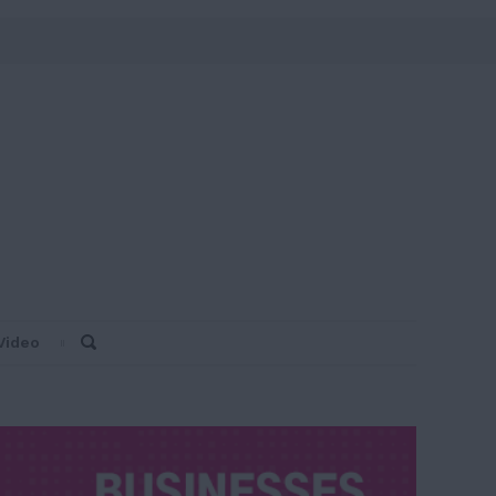
Video
Search