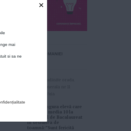
×
ile
Detalii articol
junge mai
VIITORUL ROMANIEI
tuit si sa ne
»
MORE
#
incestitie scoli gradinite orada
,
Oradea
,
scoala generala nr 11
rogerius
,
Traian Vuia
nfidențialitate
Sonia, singura elevă care
a obținut media 10 la
examenul de Bacalaureat
în sesiunea de
toamnă:”Sunt fericită