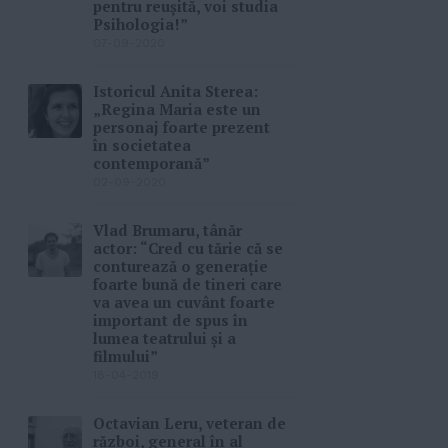
pentru reușită, voi studia
Psihologia!”
07-09-2020
Istoricul Anita Sterea:
„Regina Maria este un
personaj foarte prezent
în societatea
contemporană”
02-09-2020
Vlad Brumaru, tânăr
actor: “Cred cu tărie că se
conturează o generație
foarte bună de tineri care
va avea un cuvânt foarte
important de spus în
lumea teatrului și a
filmului”
18-04-2019
Octavian Leru, veteran de
război, general în al