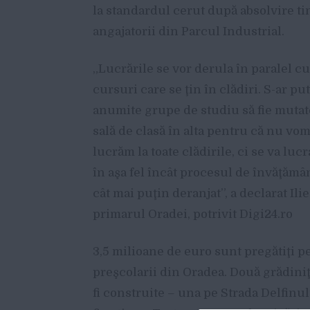
la standardul cerut după absolvire ti
angajatorii din Parcul Industrial.
„Lucrările se vor derula în paralel cu
cursuri care se ţin în clădiri. S-ar pu
anumite grupe de studiu să fie mutat
sală de clasă în alta pentru că nu vo
lucrăm la toate clădirile, ci se va luc
în aşa fel încât procesul de învăţămân
cât mai puţin deranjat”, a declarat Ili
primarul Oradei, potrivit Digi24.ro
3,5 milioane de euro sunt pregătiţi p
preşcolarii din Oradea. Două grădiniţ
fi construite – una pe Strada Delfinulu