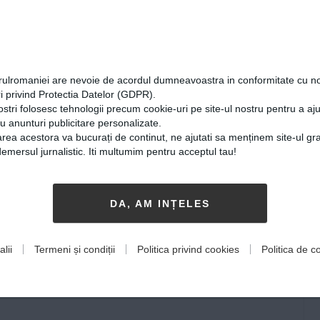
or fi făcute prin proiecte
orulromaniei are nevoie de acordul dumneavoastra in conformitate cu no
i privind Protectia Datelor (GDPR).
ostri folosesc tehnologii precum cookie-uri pe site-ul nostru pentru a a
cu anunturi publicitare personalizate.
rea acestora va bucurați de continut, ne ajutati sa menținem site-ul gra
mersul jurnalistic. Iti multumim pentru acceptul tau!
DA, AM INȚELES
lii
Termeni și condiții
Politica privind cookies
Politica de co