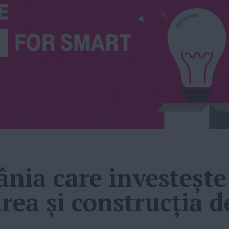
nia care investeşte
rea şi construcţia d