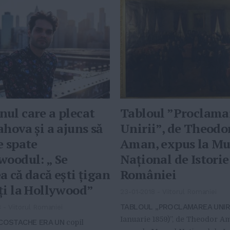
ul care a plecat
Tabloul ”Proclama
ahova și a ajuns să
Unirii”, de Theodo
e spate
Aman, expus la Mu
woodul: „ Se
Naţional de Istorie
a că dacă ești țigan
României
ți la Hollywood”
23-01-2018
-
Viitorul Romaniei
TABLOUL „PROCLAMAREA UNIRI
8
-
Viitorul Romaniei
Ianuarie 1859)”, de Theodor Am
 COSTACHE ERA UN
copil