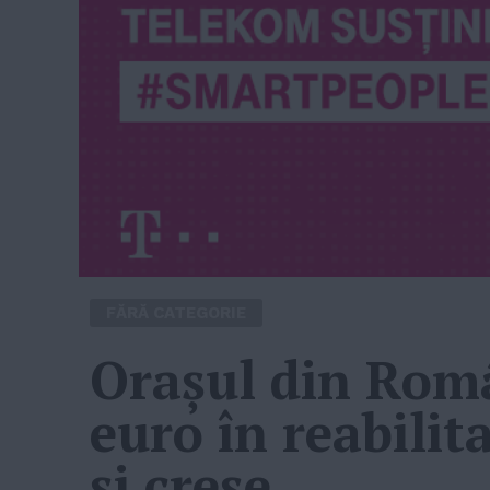
FĂRĂ CATEGORIE
Orașul din Româ
euro în reabilita
şi creşe