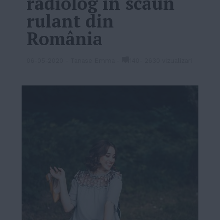
radiolog în scaun
rulant din
România
06-05-2020
-
Tanase Emma
-
140
-
2630 vizualizari