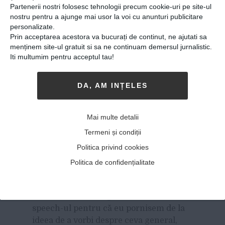
Partenerii nostri folosesc tehnologii precum cookie-uri pe site-ul
foarte deschiși, drept urmare niciodată
nostru pentru a ajunge mai usor la voi cu anunturi publicitare
nu m-am simțit altfel decât
personalizate.
ceilalți colegi rezidenți.
Prin acceptarea acestora va bucurați de continut, ne ajutati sa
menținem site-ul gratuit si sa ne continuam demersul jurnalistic.
Mărturisește în câteva cuvinte
Iti multumim pentru acceptul tau!
experiența de la Tedx.
Evenimentul TEDx de la Bacău este
DA, AM INȚELES
organizat de doi baieți, Dominic (care
locuiește in București) și Dragoș (care e
Mai multe detalii
într-o continuă mișcare din cauza
jobului) cel care m-a și contactat pentru
Termeni și condiții
a mă invita la eveniment. Invitatia de a fi
Politica privind cookies
speaker la TEDxBacău a fost o surpriză
Politica de confidențialitate
și nu am realizat ce am acceptat să fac
până când nu am urcat pe scenă.
Mi-a fost destul de greu să creez
speech-ul pentru că eu pornisem de la
ideea de a vorbi despre ceva general,