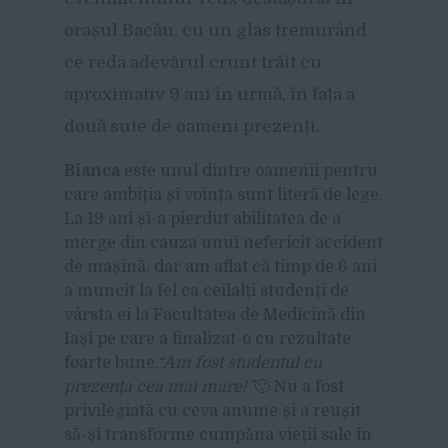
orașul Bacău, cu un glas tremurând
ce reda adevărul crunt trăit cu
aproximativ 9 ani în urmă, în fața a
două sute de oameni prezenți.
Bianca
este unul dintre oamenii pentru
care ambiția și voința sunt literă de lege.
La 19 ani și-a pierdut abilitatea de a
merge din cauza unui nefericit accident
de mașină, dar am aflat că timp de 6 ani
a muncit la fel ca ceilalți studenți de
vârsta ei la Facultatea de Medicină din
Iași pe care a finalizat-o cu rezultate
foarte bune
.
“
Am fost studentul cu
prezența cea mai mare!”
🙂 Nu a fost
privilegiată cu ceva anume și a reușit
să-și transforme cumpăna vieții sale în