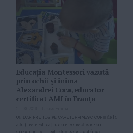
Educația Montessori vazută
prin ochii și inima
Alexandrei Coca, educator
certificat AMI în Franța
29-08-2019
-
Tanase Emma
UN DAR PREȚIOS PE CARE ÎL PRIMESC COPIII
de la
adulți este educația, care le deschide zări,
orizonturi largi către lume, de a dobândi