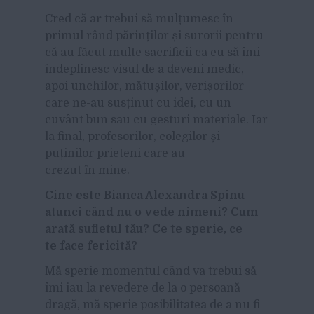
Cred că ar trebui să mulțumesc în
primul rând părinților și surorii pentru
că au făcut multe sacrificii ca eu să îmi
îndeplinesc visul de a deveni medic,
apoi unchilor, mătușilor, verișorilor
care ne-au susținut cu idei, cu un
cuvânt bun sau cu gesturi materiale. Iar
la final, profesorilor, colegilor și
puținilor prieteni care au
crezut în mine.
Cine este Bianca Alexandra Spînu
atunci când nu o vede nimeni? Cum
arată sufletul tău? Ce te sperie, ce
te face fericită?
Mă sperie momentul când va trebui să
îmi iau la revedere de la o persoană
dragă, mă sperie posibilitatea de a nu fi