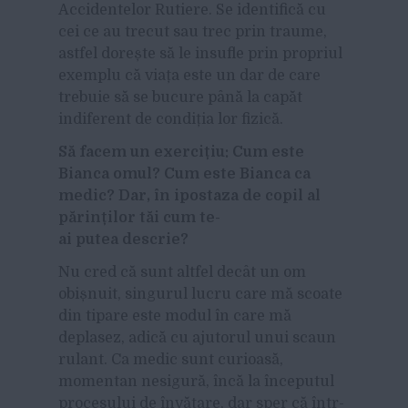
Accidentelor Rutiere. Se identifică cu
cei ce au trecut sau trec prin traume,
astfel dorește să le insufle prin propriul
exemplu că viața este un dar de care
trebuie să se bucure până la capăt
indiferent de condiția lor fizică.
Să facem un exercițiu: Cum este
Bianca omul? Cum este Bianca ca
medic? Dar, în ipostaza de copil al
părinților tăi cum te-
ai putea descrie?
Nu cred că sunt altfel decât un om
obișnuit, singurul lucru care mă scoate
din tipare este modul în care mă
deplasez, adică cu ajutorul unui scaun
rulant. Ca medic sunt curioasă,
momentan nesigură, încă la începutul
procesului de învățare, dar sper că într-