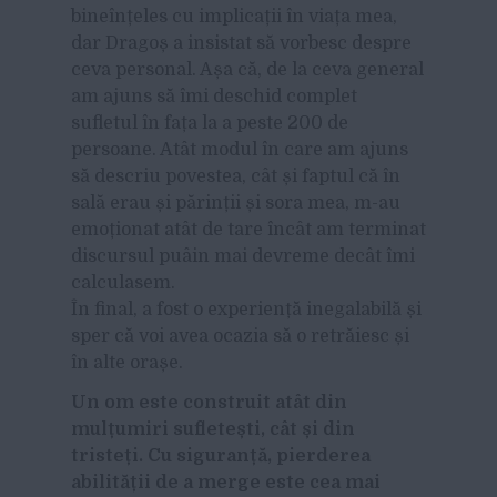
bineînțeles cu implicații în viața mea,
dar Dragoș a insistat să vorbesc despre
ceva personal. Așa că, de la ceva general
am ajuns să îmi deschid complet
sufletul în fața la a peste 200 de
persoane. Atât modul în care am ajuns
să descriu povestea, cât și faptul că în
sală erau și părinții și sora mea, m-au
emoționat atât de tare încât am terminat
discursul puâin mai devreme decât îmi
calculasem.
În final, a fost o experiență inegalabilă și
sper că voi avea ocazia să o retrăiesc și
în alte orașe.
Un om este construit atât din
mulțumiri sufletești, cât și din
tristeți. Cu siguranță, pierderea
abilității de a merge este cea mai