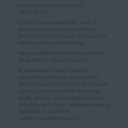
o zi voi reuși să spun că sunt
un medic bun.
Cred că sunt un copil iubit, cred că
părinții mei ar face orice sacrificiu
pentru mine și sora mea, de-asemenea.
De asta sunt un copil norocos.
Cum era adolescenta Bianca înainte
de accident? Cum ești acum?
În adolescență eram extrem de
competitivă, destul de egoistă și îmi
doream cu nerăbdare să devin ceva sau
cineva. Acum am învățat să am mai
multă răbdare și să îmi mai temperez
defectele, astfel încât calitățile să iasă la
suprafață. E un proces
continuu de redescoperire.