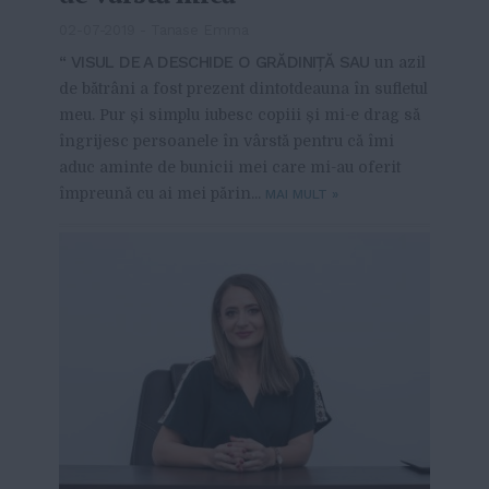
02-07-2019
-
Tanase Emma
“ VISUL DE A DESCHIDE O GRĂDINIȚĂ SAU
un azil
de bătrâni a fost prezent dintotdeauna în sufletul
meu. Pur și simplu iubesc copiii și mi-e drag să
îngrijesc persoanele în vârstă pentru că îmi
aduc aminte de bunicii mei care mi-au oferit
împreună cu ai mei părin...
MAI MULT
»