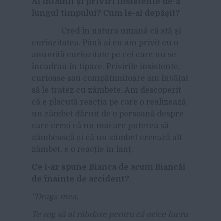
Ai întâlnit și priviri insistente de-a
lungul timpului? Cum le-ai depășit?
Cred în natura umană că stă și
curiozitatea. Până și eu am privit cu o
anumită curiozitate pe cei care nu se
încadrau în tipare. Privirile insistente,
curioase sau compătimitoare am învățat
să le tratez cu zâmbete. Am descoperit
că e placută reacția pe care o realizează
un zâmbet dăruit de o persoană despre
care crezi că nu mai are puterea să
zâmbească și că un zâmbet creează alt
zâmbet, e o reacție în lanț.
Ce i-ar spune Bianca de acum Biancăi
de înainte de accident?
“Draga mea,
Te rog să ai răbdare pentru că orice lucru