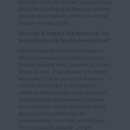
serie de roluri, iar în acest moment sunt
Business Development Manager pentru
zona de programe de antreprenoriat și
inovare a Impact Hub.
Director la Impact Hub Buc
u
rești. Ce
semnificație are funcția pentru tine?
Când am purtat prima conversație cu
Vlad Craioveanu (co-fondator Impact
Hub) pe această temă, aproape că nu îmi
venea să cred. Eram onorat și încântat
să conduc Hub-ul pe care îl văzusem
crescut de la o idee la un business
etalon în domeniul lui. Eram în același
timp conștient de provocarea pe care
mi-o asumam, cu atât mai mult cu cât
de-a lungul timpului zona de
„management” nu a fost punctul meu
forte și mai ales zona de „people