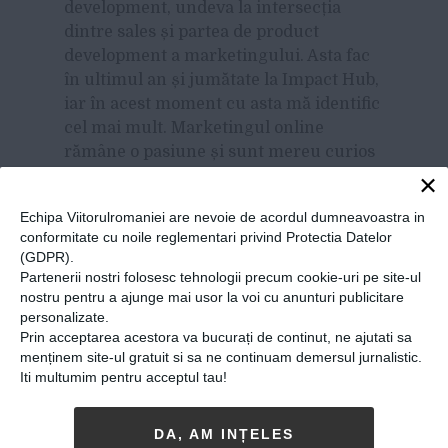
development, undeva la intersecția
dintre sales și partea de product
development a marketingului. Asta fac
în ultimul an și jumătate la Impact Hub,
iar în acest moment cu asta mă identific
cel mai mult. Marketingul online
rămâne o pasiune și sunt mereu curios
să fiu la curent cu noile tendințe, dar și
×
cum îl pot utiliza în activitatea
Echipa Viitorulromaniei are nevoie de acordul dumneavoastra in
mea de acum.
conformitate cu noile reglementari privind Protectia Datelor
(GDPR).
Ce viitor
Partenerii nostri folosesc tehnologii precum cookie-uri pe site-ul
prevezi marketingului online?
nostru pentru a ajunge mai usor la voi cu anunturi publicitare
personalizate.
Multe dintre task-urile repetitive vor fi
Prin acceptarea acestora va bucurați de continut, ne ajutati sa
automatizate, în timp ce elementului
menținem site-ul gratuit si sa ne continuam demersul jurnalistic.
uman îi va reveni creativitatea și
Iti multumim pentru acceptul tau!
capacitatea de a interpreta datele culese
de roboți. Este unul dintre domeniile în
DA, AM INȚELES
care prevăd un impact major al