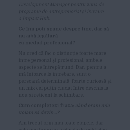
Development Manager pentru zona de
programe de antreprenoriat și inovare
a Impact Hub.
Ce îmi poți spune despre tine, dar să
nu aibă legătură
cu mediul profesional?
Nu cred că fac o distincție foarte mare
între personal și profesional, ambele
aspecte se întrepătrund. Dar, pentru a
mă întoarce la întrebare, sunt o
persoană determinată, foarte curioasă și
un mix cel puțin ciudat între deschis la
nou și reticent la schimbare.
Cum completezi fraza:
când eram mic
voiam să devin…?
Am trecut prin mai toate etapele, dar
cele mai lungi au fost cele de polițist și