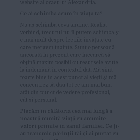
website al orașului Alexandria.
Ce ai schimba acum în viața ta?
Nu aș schimba ceva anume. Realist
vorbind, trecutul nu îl putem schimba și
e mai mult despre lecțiile învățate cu
care mergem înainte. Sunt o persoană
ancorată în prezent care încearcă să
obțină maxim posibil cu resursele avute
la îndemână în contextul dat. Mă simt
foarte bine în acest punct al vieții și mă
concentrez să dau tot ce am mai bun,
atât din punct de vedere profesional,
cât și personal.
Plecăm în călătoria cea mai lungă a
noastră numită viață cu anumite
valori primite în sânul familiei. Ce ți-
au transmis părinții tăi și ai purtat cu