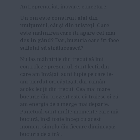
Antreprenoriat, inovare, conectare.
Un om este construit atât din
mulțumiri, cât și din tristeți. Care
este mâhnirea care îți apare cel mai
des în gând? Dar, bucuria care îți face
sufletul să strălucească?
Nu las mâhnirile din trecut să îmi
controleze prezentul. Sunt lecții din
care am învățat, sunt lupte pe care le-
am pierdut ori câștigat, dar rămân
acolo: lecții din trecut. Cea mai mare
bucurie din prezent este că trăiesc și că
am energia de a merge mai departe.
Punctual, sunt multe momente care mă
bucură, însă toate încep cu acest
moment simplu din fiecare dimineașă:
bucuria de a trăi.