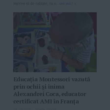
succes și de calitate, cu o...
MAI MULT
»
Educația Montessori vazută
prin ochii și inima
Alexandrei Coca, educator
certificat AMI în Franța
29-08-2019
-
Tanase Emma