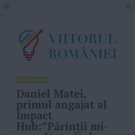
SEARCH
Skip
a
to
content
INTERVIURI
Daniel Matei,
primul angajat al
Impact
Hub:”Părinții mi-