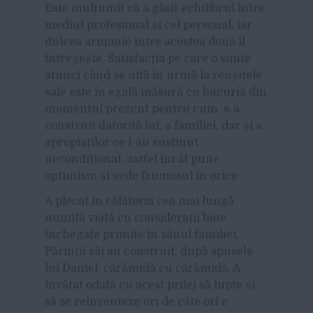
Este mulțumit că a găsit echilibrul între
mediul profesional și cel personal, iar
dulcea armonie între acestea două îl
întregește. Satisfacția pe care o simte
atunci când se uită în urmă la reușitele
sale este în egală măsură cu bucuria din
momentul prezent pentru cum s-a
construit datorită lui, a familiei, dar și a
apropiaților ce l-au susținut
necondiționat, astfel încât pune
optimism și vede frumosul în orice
A plecat în călătoria cea mai lungă
numită viață cu considerații bine
închegate primite în sânul familiei.
Părinții săi au construit, după spusele
lui Daniel, cărămidă cu cărămidă. A
învățat odată cu acest prilej să lupte și
să se reinventeze ori de câte ori e