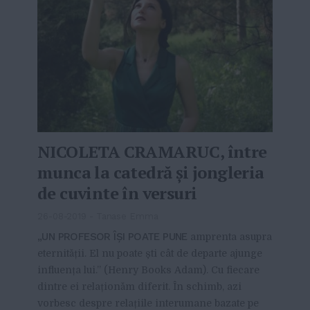
NICOLETA CRAMARUC, între
munca la catedră și jongleria
de cuvinte în versuri
26-08-2019
-
Tanase Emma
„UN PROFESOR ÎȘI POATE PUNE
amprenta asupra
eternității. El nu poate ști cât de departe ajunge
influența lui.” (Henry Books Adam). Cu fiecare
dintre ei relaționăm diferit. În schimb, azi
vorbesc despre relațiile interumane bazate pe