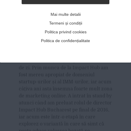
automatizării, iar celor din domeniu le
rămâne să își demonstreze valoarea
Mai multe detalii
adăugată pe care o aduc unui business.
Termeni și condiții
Ce înseamnă
matei.biz
pentru tine?
Politica privind cookies
De ce este în stand by?
Politica de confidențialitate
matei.biz a însemnat pentru mine felul
în care am putut da înapoi lucrurile pe
care eu le învățam și experimentam zi
de zi. Prin munca de la Impact Hub am
fost mereu apropiat de domeniul
startup-urilor și al IMM-urilor, iar acum
câțiva ani asta însemna foarte mult zona
de marketing online. A intrat în stand by
atunci când am preluat rolul de director
Impact Hub Bucharest pe final de 2016,
iar acum este într-o etapă în care
explorez o variantă în care să simt că
poate aduce valoarea bazată pe