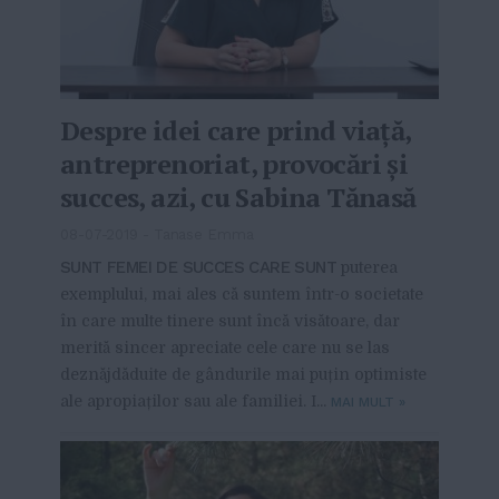
Despre idei care prind viață,
antreprenoriat, provocări și
succes, azi, cu Sabina Tănasă
08-07-2019
-
Tanase Emma
SUNT FEMEI DE SUCCES CARE SUNT
puterea
exemplului, mai ales că suntem într-o societate
în care multe tinere sunt încă visătoare, dar
merită sincer apreciate cele care nu se las
deznăjdăduite de gândurile mai puțin optimiste
ale apropiaților sau ale familiei. I...
MAI MULT
»