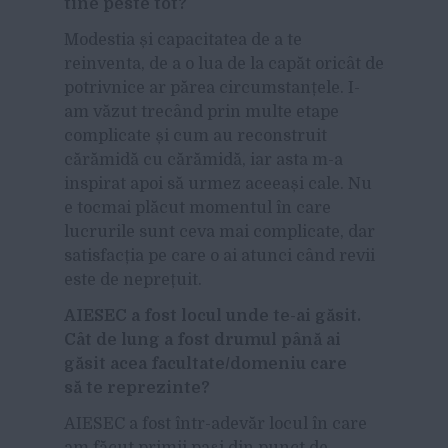
tine peste tot?
Modestia și capacitatea de a te
reinventa, de a o lua de la capăt oricât de
potrivnice ar părea circumstanțele. I-
am văzut trecând prin multe etape
complicate și cum au reconstruit
cărămidă cu cărămidă, iar asta m-a
inspirat apoi să urmez aceeași cale. Nu
e tocmai plăcut momentul în care
lucrurile sunt ceva mai complicate, dar
satisfacția pe care o ai atunci când revii
este de neprețuit.
AIESEC a fost locul unde te-ai găsit.
Cât de lung a fost drumul până ai
găsit acea facultate/domeniu care
să te reprezinte?
AIESEC a fost într-adevăr locul în care
am făcut primii pași din punct de