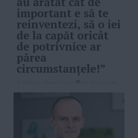
au arătat cât de
important e să te
reinventezi, să o iei
de la capăt oricât
de potrivnice ar
părea
circumstanțele!”
19-08-2020
-
Tanase Emma
-
108
-
423 vizualizari