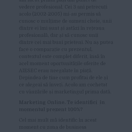
vedere profesional. Cei 3 ani petrecuți
acolo (2002-2005) mi-au permis să
cunosc o mulțime de oameni cheie, unii
dintre ei îmi sunt și astăzi în rețeaua
profesională, dar și să cunosc unii
dintre cei mai buni prieteni. Nu aș putea
face o comparație cu prezentul,
contextul este complet diferit, însă în
acel moment oportunitățile oferite de
AIESEC erau neegalate în piață.
Depindea de tine cum profitai de ele și
ce alegeai să înveți. Acolo am cochetat
cu vânzările și marketingul prima dată.
Marketing Online. Te identifici în
momentul prezent 100%?
Cel mai mult mă identific în acest
moment cu zona de business