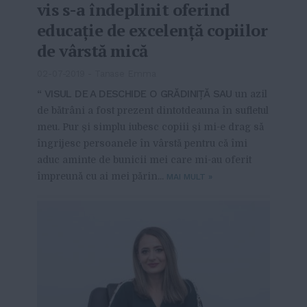
vis s-a îndeplinit oferind
educație de excelență copiilor
de vârstă mică
02-07-2019
-
Tanase Emma
“ VISUL DE A DESCHIDE O GRĂDINIȚĂ SAU
un azil
de bătrâni a fost prezent dintotdeauna în sufletul
meu. Pur și simplu iubesc copiii și mi-e drag să
îngrijesc persoanele în vârstă pentru că îmi
aduc aminte de bunicii mei care mi-au oferit
împreună cu ai mei părin...
MAI MULT
»