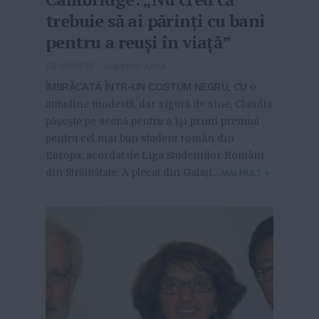
trebuie să ai părinţi cu bani
pentru a reuşi în viaţă”
09-01-2018
-
Lupescu Anca
ÎMBRĂCATĂ ÎNTR-UN COSTUM NEGRU, CU
o
atitudine modestă, dar sigură de sine, Claudia
pășește pe scenă pentru a își primi premiul
pentru cel mai bun student român din
Europa, acordat de Liga Studenților Români
din Străinătate. A plecat din Galați...
MAI MULT
»