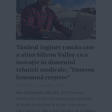
Tânărul inginer român care
a atins Silicon Valley cu o
inovație în domeniul
tehnicii medicale: “Durerea
înseamnă creștere”
27-08-2020
-
Teona Gherasim
ION-ALEXANDRU SECARĂ ESTE
tânărul
român care a inventat inteligența artificială
în Medicină la doar 21 de ani. Fascinația
către lumea IT-ului a descoperit-o în copilărie,