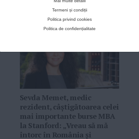
Mai multe detalii
o ia de la capăt. Am vorbit cu Deni...
MAI MULT
»
Termeni și condiții
Politica privind cookies
Politica de confidențialitate
Sevda Memet, medic
rezident, câștigătoarea celei
mai importante burse MBA
la Stanford: „Vreau să mă
întorc în România și