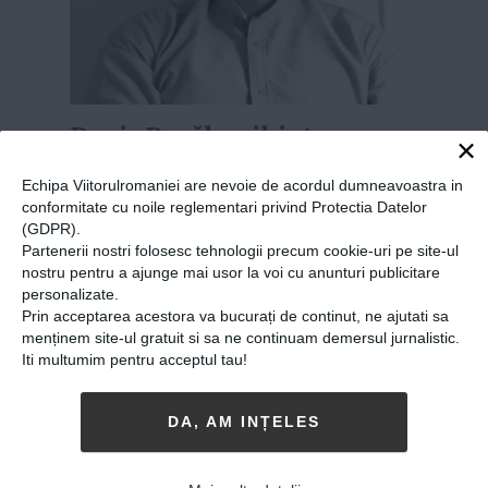
Denis Pavăl, psihiatru
×
român în Suedia:
Echipa Viitorulromaniei are nevoie de acordul dumneavoastra in
„Prejudecata că cei cu
conformitate cu noile reglementari privind Protectia Datelor
probleme psihice sunt slabi
(GDPR).
Partenerii nostri folosesc tehnologii precum cookie-uri pe site-ul
îi împiedică pe mulți să
nostru pentru a ajunge mai usor la voi cu anunturi publicitare
caute ajutor”
personalizate.
Prin acceptarea acestora va bucurați de continut, ne ajutati sa
20-02-2019
-
Vlad Dumitrescu
menținem site-ul gratuit si sa ne continuam demersul jurnalistic.
Iti multumim pentru acceptul tau!
DENIS PAVĂL A ABSOLVIT UNIVERSITATEA
de
Medicină și Farmacie Iuliu Hațieganu din
Cluj-Napoca în 2016, iar după un an de
DA, AM INȚELES
rezidențiat la Spitalul Județean în Clinica de
Psihiatrie, a hotărât să se mute în Suedia și să