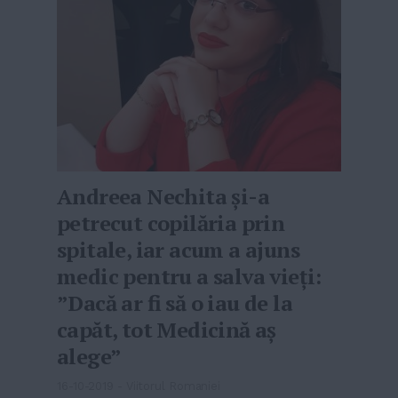
Andreea Nechita și-a
petrecut copilăria prin
spitale, iar acum a ajuns
medic pentru a salva vieți:
”Dacă ar fi să o iau de la
capăt, tot Medicină aș
alege”
16-10-2019
-
Viitorul Romaniei