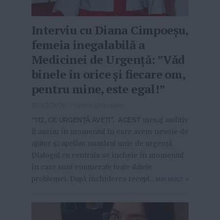
Interviu cu Diana Cimpoeșu,
femeia inegalabilă a
Medicinei de Urgență: ”Văd
binele în orice și fiecare om,
pentru mine, este egal!”
13-02-2020
-
Teona Gherasim
“112, CE URGENȚĂ AVEȚI”, ACEST
mesaj auditiv
îl auzim în momentul în care avem nevoie de
ajutor și apelăm numărul unic de urgență.
Dialogul cu centrala se încheie în momentul
în care sunt enumerate toate datele
problemei. După închiderea recept...
MAI MULT
»