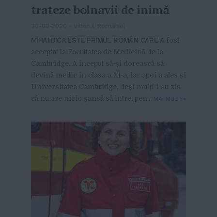
trateze bolnavii de inimă
30-03-2020
-
Viitorul Romaniei
MIHAI BICA ESTE PRIMUL ROMÂN CARE A
fost
acceptat la Facultatea de Medicină de la
Cambridge. A început să-și dorească să
devină medic în clasa a XI-a, iar apoi a ales și
Universitatea Cambridge, deși mulți i-au zis
că nu are nicio șansă să intre, pen...
MAI MULT
»