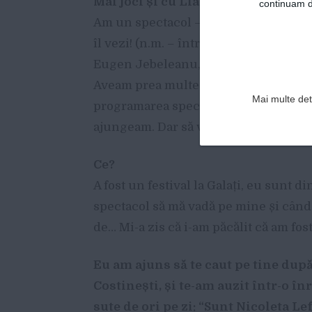
Mai joci
ș
i cu Lia Bugnar, la Godot.
continuam de
Am un spectacol – “7 dintr-o lovitură”
îl vezi! (n.m. – între timp am fost). Ma
Eugen Jebeleanu, dar până la urmă s-a
Aveam prea multe spectacole și nu p
Mai multe deta
programarea spectacolelor. Teatrele 
ajungeam. Dar să vezi ce s-a întâmpl
Ce?
A fost un festival la Galați, eu sunt din
spectacol să mă vadă pe mine și când
de… Mi-a zis că i-am păcălit că am fost 
Eu am ajuns s
ă
te caut pe tine dup
Costine
ș
ti,
ș
i te-am auzit
î
ntr-o
î
nr
sute de ori pe zi:
“
Sunt Nicoleta Le