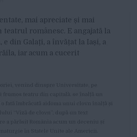
ri
entate, mai apreciate și mai
in teatrul românesc. E angajată la
e din Galați, a învățat la Iași, a
răila, iar acum a cucerit
oriei, venind dinspre Universitate, pe
i frumos teatru din capitală, se înalță un
o fată îmbrăcată aidoma unui clovn înalță și
lului “Viză de clovn”, după un text
are a părăsit România acum un deceniu și
maturgie în Statele Unite ale Americii.