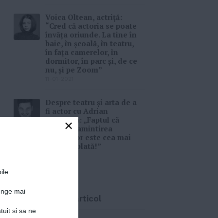
Voica Oltean, actriță:
“Cred că actoria se poate
învăța oriunde. La tine în
baie, în școală, în teatru,
în fața camerelor, în
dormitor, în parc și, de ce
nu, și pe Zoom”
11-01-2021
Despre teatru și arta de a
fi actor cu Adrian
Lepădatu: „Faptul că
×
rămâi în amintirea
oamenilor este cea mai
mare răsplată!”
06-01-2021
ile
junge mai
Distribuie acest articol
tuit si sa ne