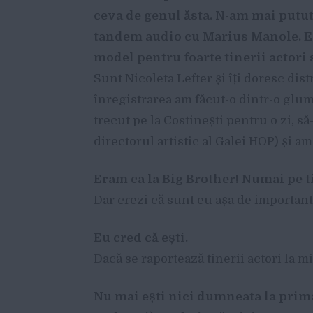
ceva de genul
ă
sta. N-am mai putut
tandem audio cu Marius Manole. E
model pentru foarte tinerii actori
Sunt Nicoleta Lefter și îți doresc dist
înregistrarea am făcut-o dintr-o glumă
trecut pe la Costinești pentru o zi, s
directorul artistic al Galei HOP) și a
Eram ca la Big Brother! Numai pe 
Dar crezi că sunt eu așa de importan
Eu cred c
ă
e
ș
ti.
Dacă se raportează tinerii actori la 
Nu mai e
ș
ti nici dumneata la prim