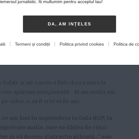
mersul jurnalistic. Iti multumim pentru acceptul tau!
. Se joacă de vreo două ori pe lună. Să vii să
i aveam la Unteatru, “Don’t cry, baby”, al lui
DA, AM INȚELES
 găsit o formulă să apar într-o înregistrare.
uteam să ajung, încurcam oamenii și
lii
Termeni și condiții
Politica privind cookies
Politica de co
independente se mișcă prin țară și eu nu
at…
 Galați, și mi-a scris o fată că ea a mers la
 colo apăream înregistrată!… M-am simțit așa
pe video, n-aș fi vrut să fie așa.
ă
ce am fost
î
n septembrie la Gala HOP, la
egistrare audio, care se d
ă
dea de cinci
fter
ș
i v
ă
doresc distrac
ț
ie pl
ă
cut
ă
…
”
sau