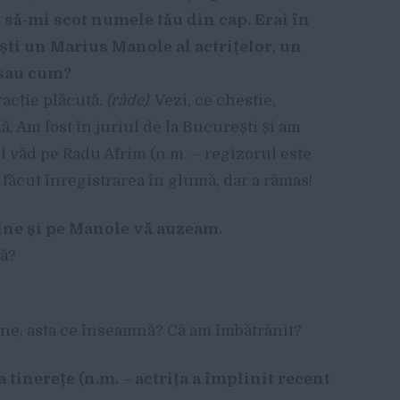
 s
ă
-mi scot numele t
ă
u din cap. Erai
î
n
ș
ti un Marius Manole al actri
ț
elor, un
 sau cum?
racție plăcută.
(r
â
de)
. Vezi, ce chestie,
. Am fost în juriul de la București și am
ă-l văd pe Radu Afrim (n.m. – regizorul este
m făcut înregistrarea în glumă, dar a rămas!
tine
ș
i pe Manole v
ă
auzeam.
tă?
mine, asta ce înseamnă? Că am îmbătrânit?
a tinere
ț
e (n.m.
–
actri
ț
a a
î
mplinit recent