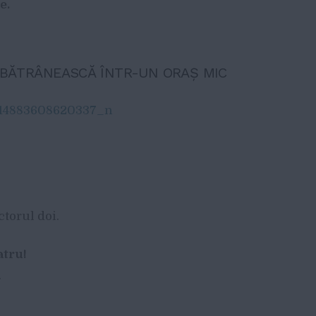
e.
MBĂTRÂNEASCĂ ÎNTR-UN ORAȘ MIC
torul doi.
atru!
.