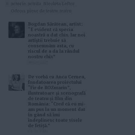
#
actorie
,
actrita
,
Nicoleta Lefter
,
Odeon
,
piese de teatru
,
teatru
Bogdan Sărătean, artist:
“E evident că specia
noastră a dat chix. Iar noi
artiștii trebuie să
consemnăm asta, cu
riscul de a da la rândul
nostru chix”
26-01-2021
De vorbă cu Anca Cernea,
fondatoarea proiectului
“Fir de ROZmarin”,
ilustratoare și scenografă
de teatru și film din
România: “Cred că eu mi-
am pus la un moment dat
în gând să îmi
îndeplinesc toate visele
de fetiță.”
22-01-2021