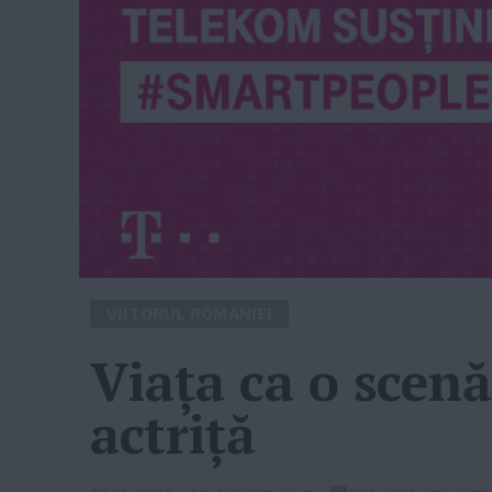
VIITORUL ROMANIEI
Viața ca o scenă
actriță