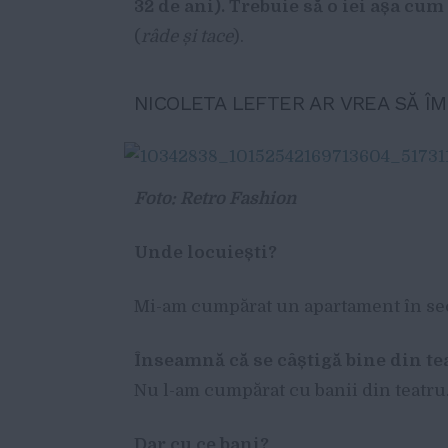
32 de ani). Trebuie s
ă
o iei a
ș
a cum 
(
r
â
de
ș
i tace
).
NICOLETA LEFTER AR VREA SĂ Î
Foto: Retro Fashion
Unde locuie
ș
ti?
Mi-am cumpărat un apartament în sec
Î
nseamn
ă
c
ă
se c
âș
tig
ă
bine din te
Nu l-am cumpărat cu banii din teatru
Dar cu ce bani?