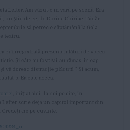
eta Lefter. Am văzut-o în vară pe scenă. Era
t, nu știu de ce, de Dorina Chiriac. Tânăr
septembrie să petrec o săptămână la Gala
e teatru.
ea ei înregistrată prezenta, alături de vocea
istic. Și câte au fost! Mi-au rămas în cap
și vă doresc distracție plăcută!”. Și acum,
căutat-o. Ea este aceea.
toare
”, inițiat aici , la noi pe site, în
a Lefter scrie deja un capitol important din
. Credeți-ne pe cuvinte.