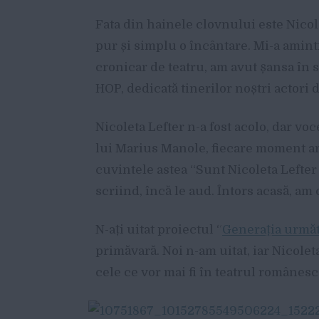
Fata din hainele clovnului este Nicol
pur și simplu o încântare. Mi-a aminti
cronicar de teatru, am avut șansa în 
HOP, dedicată tinerilor noștri actori d
Nicoleta Lefter n-a fost acolo, dar voc
lui Marius Manole, fiecare moment art
cuvintele astea “Sunt Nicoleta Lefter 
scriind, încă le aud. Întors acasă, am 
N-ați uitat proiectul “
Generația urmă
primăvară. Noi n-am uitat, iar Nicolet
cele ce vor mai fi în teatrul românesc