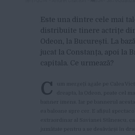
18-11-2014
-
Andrei Craciun
-
104
-
391 vizualiza
Este una dintre cele mai tal
distribuite tinere actrițe d
Odeon, la București. La bază, 
jucat la Constanța, apoi la B
capitala. Ce urmează?
C
um mergeți agale pe Calea Vict
dreapta, la Odeon, poate cel ma
banner imens. Iar pe bannerul acesta 
ea baloane spre cer. E afișul spectaco
extraordinar al Savianei Stănescu, c
jumătate pentru a se desăvârși în dra