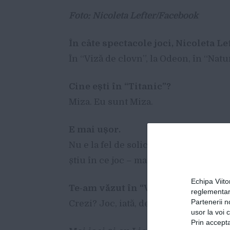
Foto: Nicoleta Lefter/Facebook
Î
n c
â
te spectacole joci, Nicoleta Le
În “Viză de clovn”, la Odeon, în “Natu
Cine e
ș
ti
î
n
“
Titanic
”
?
Miza. Eu sunt Miza.
E mai u
ș
or.
Nu e la fel de solicitant ca “Viză de cl
știu în ce joc – mai am încă trei spec
Echipa Viit
Te-am v
ă
zut
î
n
“
Viz
ă
de clovn
”
, e
ș
t
reglementar
Partenerii n
Crezi? Joc, iată, destul de mult la Od
usor la voi 
Prin accepta