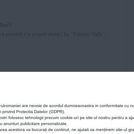
fter?
ră moartă cu nepot obez”, în “Titanic Vals”…
ovn”, dar e greu, să știi. Uite că nici nu mai
tacole la Unteatru…
orulromaniei are nevoie de acordul dumneavoastra in conformitate cu no
i vioara
î
nt
â
i!
i privind Protectia Datelor (GDPR).
ostri folosesc tehnologii precum cookie-uri pe site-ul nostru pentru a a
eon, unde sunt și angajată.
cu anunturi publicitare personalizate.
rea acestora va bucurați de continut, ne ajutati sa menținem site-ul gra