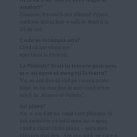
amatori?
Doamne, ferească-mă sfântul! Prima
oară am intrat într-o sală de teatru la
23 de ani.
Unde se întâmpla asta?
Cred că am văzut un
spectacol la Ploiești.
La Ploiești? Erați în trecere prin oraș
și v-ați oprit să mergeți la teatru?
Nu, m-am dus să văd pe cineva acolo.
Bine, m-au mai dus ai mei când eram
mică, la „Romeo și Julieta”.
Ați plâns?
Nu, n-am fost un copil care plângea. Și
îmi amintesc că tatăl meu mi-a spus,
când a văzut că nu plâng – sora mea
plângea mai des… Am și o soră, pe care o