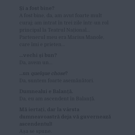
Și a fost bine?
A fost bine, da, am avut foarte mult
curaj; am intrat în trei zile într-un rol
principal la Teatrul Național…
Partenerul meu era Marius Manole,
care îmi e prieten…
…vechi și bun?
Da, avem un…
…un
quelque chose
?
Da, suntem foarte asemănători.
Dumnealui e Balanță.
Da, eu am ascendent în Balanță.
Mă iertați, dar la vârsta
dumneavoastră deja vă guvernează
ascendentul!
Așa se spune.