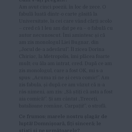
Am avut cinci poezii, în loc de zece. O
fabulă luată dintr-o carte găsită la
Universitate, la cei care vând cărți acolo
– cred că 1 leu am dat pe ea – o fabulă cu
autor necunoscut. Îmi amintesc și că
am zis monologul Liei Bugnar, din
„Jocul de-a adevărul”. Îl zicea Dorina
Chiriac, la Metropolis, îmi plăcea foarte
mult; cu ăla am intrat, cred. După ce am
zis monologul, care a fost OK, mi s-a
spus: „Acuma zi-ne și ceva comic!”. Am
zis fabula, și după ce am văzut că n-a
râs nimeni, am zis: „Să știți că asta a fost
aia comică!”. Și am cântat „Treceți,
batalioane române, Carpații!”, o strofă.
Ce frumos: marele nostru șlagăr de
luptă! Domnișoară, fiți sinceră: le
știați și pe următoarele?