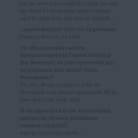
Da, am avut o perioadă de o lună, în care
am făcut 63 de analize, pentru prima
oară în viața mea, dar sunt în limitele…
…suportabilului? Deci nu vă pierdem.
Doamne ferește, nu știu!
De-abia a început cariera
dumneavoastră la Teatrul Național
din București. În câte spectacole joci,
în stagiunea asta, acolo? Două,
deocamdată?
Nu, trei. M-am angajat în iulie; în
decembrie o să am trei spectacole. Mi se
pare destul de mult, deja.
N-am ajuns încă acolo. Deocamdată
suntem la „Treceți, batalioane
române, Carpații!”.
Așa, pe care l-am cântat…