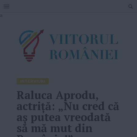
SEARCH
Skip
a
to
content
INTERVIURI
Raluca Aprodu,
actriță: „Nu cred că
aș putea vreodată
să mă mut din