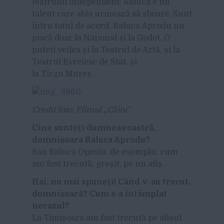
teatrului independent: Raluca e un
talent care abia urmează să zboare. Sunt
întru totul de acord. Raluca Aprodu nu
joacă doar la Național și la Godot. O
puteți vedea și la Teatrul de Artă, și la
Teatrul Evreiesc de Stat, și
la Tîrgu Mureș…
Credit foto: Filmul „Câini”
Cine sunteți dumneavoastră,
domnișoara Raluca Aprodu?
Sau Raluca Oproiu, de exemplu, cum
am fost trecută, greșit, pe un afiș.
Hai, nu mai spuneți! Când v-au trecut,
domnișoară? Cum s-a întâmplat
necazul?
La Timișoara am fost trecută pe afișul