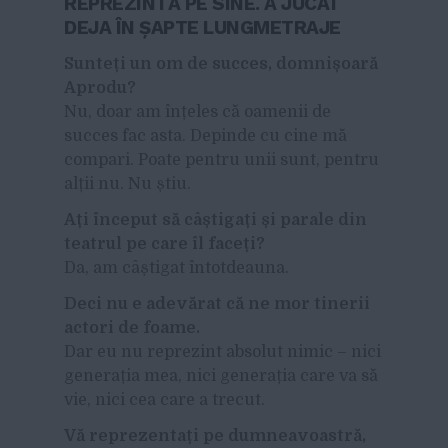
REPREZINTĂ PE SINE. A JUCAT
DEJA ÎN ȘAPTE LUNGMETRAJE
Sunteți un om de succes, domnișoară
Aprodu?
Nu, doar am înțeles că oamenii de
succes fac asta. Depinde cu cine mă
compari. Poate pentru unii sunt, pentru
alții nu. Nu știu.
Ați început să câștigați și parale din
teatrul pe care îl faceți?
Da, am câștigat întotdeauna.
Deci nu e adevărat că ne mor tinerii
actori de foame.
Dar eu nu reprezint absolut nimic – nici
generația mea, nici generația care va să
vie, nici cea care a trecut.
Vă reprezentați pe dumneavoastră,