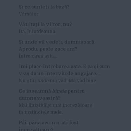
Și ce sunteți la bază?
Vărsător.
Vă uitați la viitor, nu?
Da, întotdeauna.
Și unde vă vedeți, domnișoară
Aprodu, peste zece ani?
Întrebarea asta…
Îmi place întrebarea asta. E ca și cum
v-aș da un interviu de angajare…
Nu știu
unde
mă văd! Mă văd bine.
Ce înseamnă
binele
pentru
dumneavoastră?
Mai liniștită și mai încrezătoare
în instinctele mele.
Păi, până acum n-ați fost
încrezătoare?