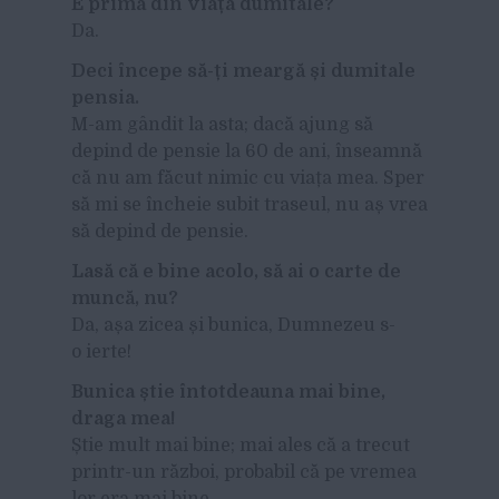
E prima din viața dumitale?
Da.
Deci începe să-ți meargă și dumitale
pensia.
M-am gândit la asta; dacă ajung să
depind de pensie la 60 de ani, înseamnă
că nu am făcut nimic cu viața mea. Sper
să mi se încheie subit traseul, nu aș vrea
să depind de pensie.
Lasă că e bine acolo, să ai o carte de
muncă, nu?
Da, așa zicea și bunica, Dumnezeu s-
o ierte!
Bunica știe întotdeauna mai bine,
draga mea!
Știe mult mai bine; mai ales că a trecut
printr-un război, probabil că pe vremea
lor era mai bine…