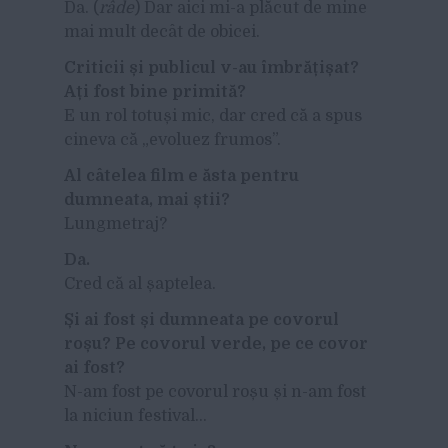
Da. (
râde
) Dar aici mi-a plăcut de mine
mai mult decât de obicei.
Criticii și publicul v-au îmbrățișat?
Ați fost bine primită?
E un rol totuși mic, dar cred că a spus
cineva că „evoluez frumos”.
Al câtelea film e ăsta pentru
dumneata, mai știi?
Lungmetraj?
Da.
Cred că al șaptelea.
Și ai fost și dumneata pe covorul
roșu? Pe covorul verde, pe ce covor
ai fost?
N-am fost pe covorul roșu și n-am fost
la niciun festival…