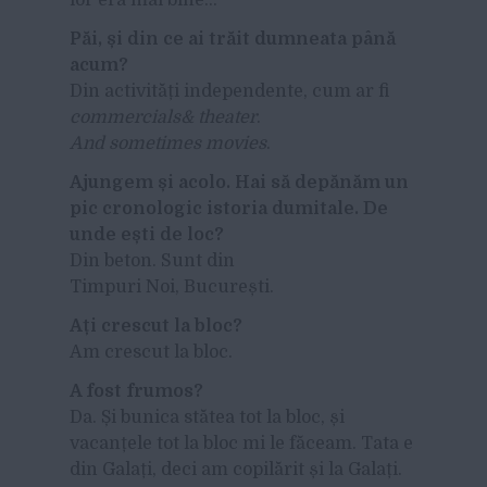
Păi, și din ce ai trăit dumneata până
acum?
Din activități independente, cum ar fi
commercials& theater
.
And sometimes movies
.
Ajungem și acolo. Hai să depănăm un
pic cronologic istoria dumitale. De
unde ești de loc?
Din beton. Sunt din
Timpuri Noi, București.
Ați crescut la bloc?
Am crescut la bloc.
A fost frumos?
Da. Și bunica stătea tot la bloc, și
vacanțele tot la bloc mi le făceam. Tata e
din Galați, deci am copilărit și la Galați.