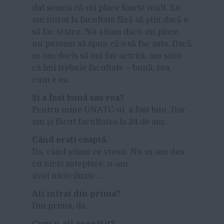
dat seama că-mi place foarte mult. Eu
am intrat la facultate fără să știu dacă o
să fac teatru. Nu știam dacă-mi place,
nu puteam să spun că o să fac asta. Dacă
m-am decis să mă fac actriță, am știut
că îmi trebuie facultate – bună, rea,
cum e ea.
Și a fost bună sau rea?
Pentru mine UNATC-ul a fost bun. Dar
am și făcut facultatea la 24 de ani.
Când erați coaptă.
Da, când știam ce vreau. Nu m-am dus
cu nicio așteptare, n-am
avut nicio iluzie…
Ați intrat din prima?
Din prima, da.
Cum v-ați pregătit?