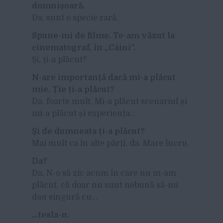
domnișoară.
Da, sunt o specie rară.
Spune-mi de filme. Te-am văzut la
cinematograf, în „Câini”.
Și, ți-a plăcut?
N-are importanță dacă mi-a plăcut
mie. Ție ți-a plăcut?
Da, foarte mult. Mi-a plăcut scenariul și
mi-a plăcut și experiența…
Și de dumneata ți-a plăcut?
Mai mult ca în alte părți, da. Mare lucru.
Da?
Da. N-o să zic acum în care nu m-am
plăcut, că doar nu sunt nebună să-mi
dau singură cu…
…tesla-n.