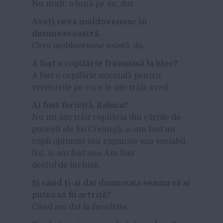
Nu mult, o lună pe an, dar…
Aveți ceva moldovenesc în
dumneavoastră.
Ceva moldovenesc există, da.
A fost o copilărie frumoasă la bloc?
A fost o copilărie normală pentru
vremurile pe care le-am trăit, cred.
Ai fost fericită, Raluca?
Nu mi-am trăit copilăria din cărțile de
povești ale lui Creangă, n-am fost un
copil optimist sau expansiv sau sociabil.
Nu, n-am fost așa. Am fost
destul de închisă.
Și când ți-ai dat dumneata seama că ai
putea să fii actriță?
Când am dat la facultate.