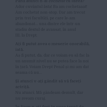
Până atunci n-ai
cochetat
cu ideea?
Ador cuvântul ăsta! Ba am cochetaaat!
Am cochetat non-stop. Dar am trecut
prin trei facultăți, pe care le-am
abandonat… una dintre ele într-un
stadiu destul de avansat, în anul
III, la Drept.
Ați fi putut avea o meserie onorabilă,
iată.
Aș fi putut, da, dar ce voiam eu să fac la
un anumit nivel nu se putea face la noi
în țară. Voiam Drept Penal și mi-am dat
seama că nu…
Și atunci v-ați gândit să vă faceți
actriță.
Nu atunci. Mă gândeam demult, dar
nu aveam curaj.
În liceu n-ați fost în vreo trupă de