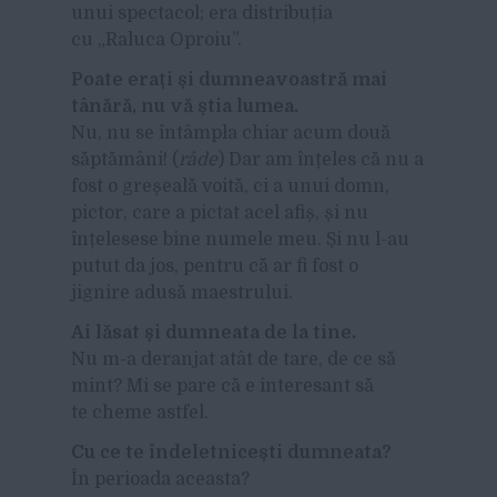
unui spectacol; era distribuția
cu „Raluca Oproiu”.
Poate erați și dumneavoastră mai
tânără, nu vă știa lumea.
Nu, nu se întâmpla chiar acum două
săptămâni! (
râde
) Dar am înțeles că nu a
fost o greșeală voită, ci a unui domn,
pictor, care a pictat acel afiș, și nu
înțelesese bine numele meu. Și nu l-au
putut da jos, pentru că ar fi fost o
jignire adusă maestrului.
Ai lăsat și dumneata de la tine.
Nu m-a deranjat atât de tare, de ce să
mint? Mi se pare că e interesant să
te cheme astfel.
Cu ce te îndeletnicești dumneata?
În perioada aceasta?