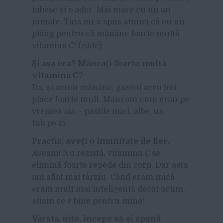
iubesc și o ador. Mai mare cu un an
jumate. Tata mi-a spus atunci că eu nu
plâng pentru că mănânc foarte multă
vitamina C! (
râde
)
Și așa era? Mâncați foarte multă
vitamina C?
Da, și acum mănânc, gustul acru îmi
place foarte mult. Mâncam cum erau pe
vremea aia – pastile mici, albe, un
tub pe zi.
Practic, aveți o imunitate de fier.
Aveam! Nu rezistă, vitamina C se
elimină foarte repede din corp. Dar asta
am aflat mai târziu. Când eram mică
eram mult mai inteligentă decât acum,
știam ce e bine pentru mine!
Vârsta, uite, începe să-și spună