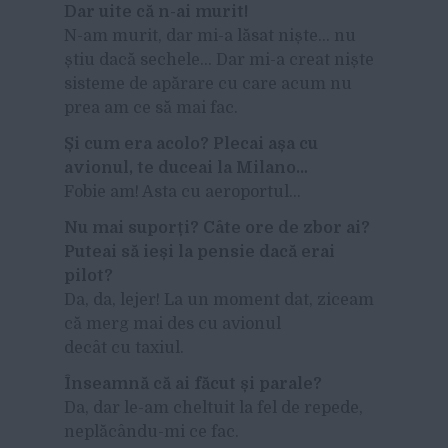
Dar uite că n-ai murit!
N-am murit, dar mi-a lăsat niște… nu
știu dacă sechele… Dar mi-a creat niște
sisteme de apărare cu care acum nu
prea am ce să mai fac.
Și cum era acolo? Plecai așa cu
avionul, te duceai la Milano…
Fobie am! Asta cu aeroportul…
Nu mai suporți? Câte ore de zbor ai?
Puteai să ieși la pensie dacă erai
pilot?
Da, da, lejer! La un moment dat, ziceam
că merg mai des cu avionul
decât cu taxiul.
Înseamnă că ai făcut și parale?
Da, dar le-am cheltuit la fel de repede,
neplăcându-mi ce fac.