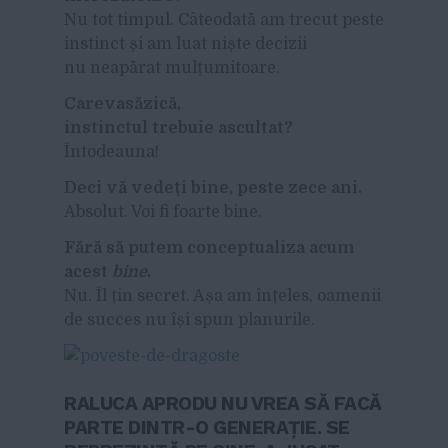
Nu tot timpul. Câteodată am trecut peste
instinct și am luat niște decizii
nu neapărat mulțumitoare.
Carevasăzică,
instinctul trebuie ascultat?
Întodeauna!
Deci vă vedeți bine, peste zece ani.
Absolut. Voi fi foarte bine.
Fără să putem conceptualiza acum
acest
bine
.
Nu. Îl țin secret. Așa am înțeles, oamenii
de succes nu își spun planurile.
RALUCA APRODU NU VREA SĂ FACĂ
PARTE DINTR-O GENERAȚIE. SE