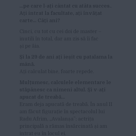
…pe care l-ați cântat cu atâta succes.
.
Ați intrat la facultate, ați învățat
carte… Câți ani?
Cinci, cu tot cu cei doi de master –
inutili în total, dar am zis să îi fac
și pe ăia.
Și la 29 de ani ați ieșit cu patalama la
mână.
Ați calculat bine, foarte repede.
Mulțumesc, calculele elementare le
stăpânesc ca nimeni altul. Și v-ați
apucat de treabă…
Eram deja apucată de treabă. În anul II
am făcut figurație în spectacolul lui
Radu Afrim, „Avalanșa”; actrița
principală a rămas însărcinată și am
intrat eu în locul ei.