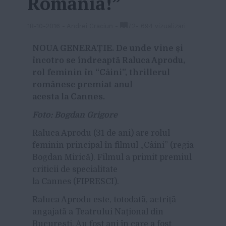
România!”
18-10-2016
-
Andrei Craciun
-
72
-
694 vizualizari
NOUA GENERAȚIE. De unde vine și
încotro se îndreaptă Raluca Aprodu,
rol feminin în “Câini”, thrillerul
românesc premiat anul
acesta la Cannes.
Foto: Bogdan Grigore
Raluca Aprodu (31 de ani) are rolul
feminin principal în filmul „Câini” (regia
Bogdan Mirică). Filmul a primit premiul
criticii de specialitate
la Cannes (FIPRESCI).
Raluca Aprodu este, totodată, actriță
angajată a Teatrului Național din
București. Au fost ani în care a fost