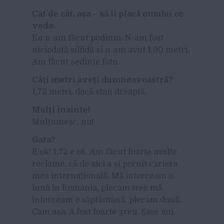
Cât de cât, așa – să îi placă omului ce
vede.
Eu n-am făcut podium. N-am fost
niciodată silfidă și n-am avut 1,90 metri.
Am făcut ședințe foto…
Câți metri aveți dumneavoastră?
1,72 metri, dacă stau dreaptă.
Mulți înainte!
Mulțumesc, nu!
Gata?
E ok! 1,72 e ok. Am făcut foarte multe
reclame, că de aici a și pornit cariera
mea internațională. Mă întorceam o
lună în România, plecam trei; mă
întorceam o săptămână, plecam două…
Cam așa. A fost foarte greu. Șase ani.