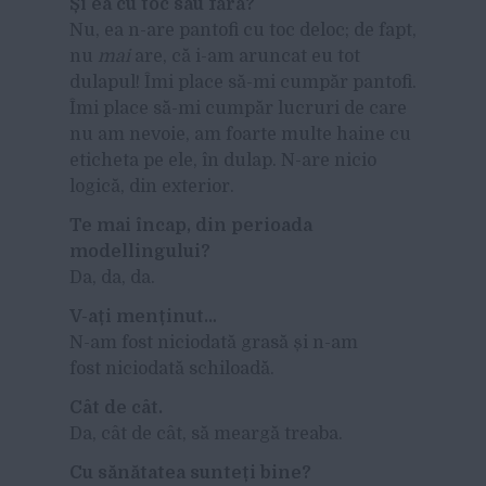
Și ea cu toc sau fără?
Nu, ea n-are pantofi cu toc deloc; de fapt,
nu
mai
are, că i-am aruncat eu tot
dulapul! Îmi place să-mi cumpăr pantofi.
Îmi place să-mi cumpăr lucruri de care
nu am nevoie, am foarte multe haine cu
eticheta pe ele, în dulap. N-are nicio
logică, din exterior.
Te mai încap, din perioada
modellingului?
Da, da, da.
V-ați menținut…
N-am fost niciodată grasă și n-am
fost niciodată schiloadă.
Cât de cât.
Da, cât de cât, să meargă treaba.
Cu sănătatea sunteți bine?