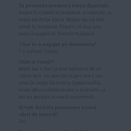
În perioada aceasta a vieții dumitale.
Repet la o piesă la Național, o comedie în
regia lui Felix Alexa. Mâine încep altă
piesă la Național. Pentru că mai nou
sunt angajată la Teatrul Național.
Cine te-a angajat pe dumneata?
Un nebun! (
râde
)
Cum ai reușit?
Mare mi-a fost și mie mirarea! M-au
văzut într-un spectacol pe care l-am
avut în regia lui Erwin Șimșensohn,
eram deja colaboratoare a teatrului și
mi-au propus această experiență.
Și ești fericita posesoare a unei
cărți de muncă?
Da.