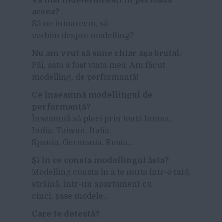
aceea?
Să ne întoarcem, să
vorbim despre modelling?
Nu am vrut să sune chiar așa brutal.
Păi, asta a fost viața mea. Am făcut
modelling, de performanță!
Ce înseamnă modellingul de
performanță?
Înseamnă să pleci prin toată lumea.
India, Taiwan, Italia,
Spania, Germania, Rusia…
Și în ce consta modellingul ăsta?
Modelling consta în a te muta într-o țară
străină, într-un apartament cu
cinci, șase modele…
Care te detestă?