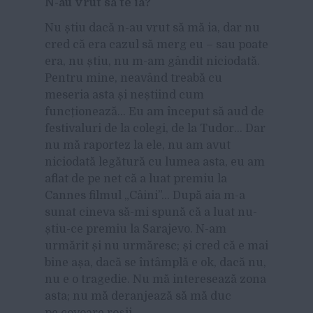
N-au vrut să te ia?
Nu știu dacă n-au vrut să mă ia, dar nu
cred că era cazul să merg eu – sau poate
era, nu știu, nu m-am gândit niciodată.
Pentru mine, neavând treabă cu
meseria asta și neștiind cum
funcționează… Eu am început să aud de
festivaluri de la colegi, de la Tudor… Dar
nu mă raportez la ele, nu am avut
niciodată legătură cu lumea asta, eu am
aflat de pe net că a luat premiu la
Cannes filmul „Câini”… După aia m-a
sunat cineva să-mi spună că a luat nu-
știu-ce premiu la Sarajevo. N-am
urmărit și nu urmăresc; și cred că e mai
bine așa, dacă se întâmplă e ok, dacă nu,
nu e o tragedie. Nu mă interesează zona
asta; nu mă deranjează să mă duc
pe covoare roșii.