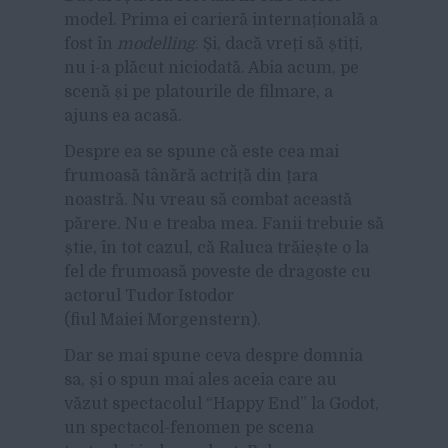
model. Prima ei carieră internațională a
fost în
modelling
. Și, dacă vreți să știți,
nu i-a plăcut niciodată. Abia acum, pe
scenă și pe platourile de filmare, a
ajuns ea acasă.
Despre ea se spune că este cea mai
frumoasă tânără actriță din țara
noastră. Nu vreau să combat această
părere. Nu e treaba mea. Fanii trebuie să
știe, în tot cazul, că Raluca trăiește o la
fel de frumoasă poveste de dragoste cu
actorul Tudor Istodor
(fiul Maiei Morgenstern).
Dar se mai spune ceva despre domnia
sa, și o spun mai ales aceia care au
văzut spectacolul “Happy End” la Godot,
un spectacol-fenomen pe scena