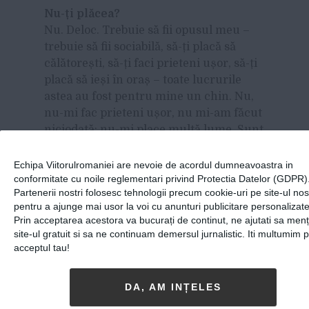
Nu-ți plăcea?
Nu. Deloc. Trebuie să fii opusul meu –
trebuie să fii sociabilă, să-ți placă să
călătorești, să-ți faci prieteni ușor, să-ți
placă să ieși în oraș – toate lucrurile
astea au fost pentru mine un chin. Nu,
nu-mi fac prieteni ușor, nu mi-am făcut
niciodată; nu-mi place multă lume. Sunt
un om retras, introvertit.
Echipa Viitorulromaniei are nevoie de acordul dumneavoastra in
Păi, și asta se împacă mai bine cu
conformitate cu noile reglementari privind Protectia Datelor (GDPR)
teatrul?
Partenerii nostri folosesc tehnologii precum cookie-uri pe site-ul nos
Da, că nu te obligă nimeni în teatru să
pentru a ajunge mai usor la voi cu anunturi publicitare personalizate
Prin acceptarea acestora va bucurați de continut, ne ajutati sa men
faci baie de mulțime, nu e ca la concert
site-ul gratuit si sa ne continuam demersul jurnalistic. Iti multumim 
(
râde
). Te urci pe scenă și după aia
acceptul tau!
te duci acasă.
DA, AM INȚELES