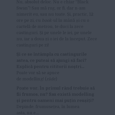
Nu, absolut deloc. Nu e chiar “Black
Swan”! Sau mă rog, or fi, dar n-am
nimerit eu, sau nu toate. Și, practic, 12
ore pe zi, cu
book
-ul în mână și cu o
cartelă de metrou, te duci la zece
castinguri. Și pe unele le iei, pe unele
nu, iar a doua zi o iei de la început. Zece
castinguri pe zi!
Și ce se întâmpla cu castingurile
astea, ce puteai să ajungi să faci?
Explică pentru cititorii noștri…
Poate vor să se apuce
de modelling! (
râde
)
Poate vor. În primul rând trebuie să
fii frumos, nu? Sau există modelling
și pentru oameni mai puțin reușiți?
Depinde; frumusețea, în lumea
asta, nu e…