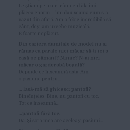
Le știam pe toate, cântecul ăla îmi
plăcea enorm – îmi dau seama cum s-a
văzut din afară. Am o fobie incredibilă să
cânt, deși am ureche muzicală.
E foarte neplăcut.
Din cariera dumitale de model nu ai
rămas cu parale nici măcar să-ți iei o
casă pe pământ? Nimic? N-ai nici
măcar o garderobă bogată?
Depinde ce înseamnă asta. Am
o pasiune pentru…
… lasă-mă să ghicesc: pantofi?
Bineînțeles! Bine, nu pantofi cu toc.
Tot ce înseamnă…
…pantofi fără toc.
Da. Și sora mea are aceleași pasiuni…