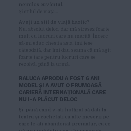
nemilos cuvântul.
Și stilul de viață…
Aveți un stil de viață haotic?
Nu, absolut deloc, dar mă stresez foarte
mult cu lucruri care nu merită. Încerc
să-mi educ chestia asta, îmi iese
câteodată, dar îmi dau seama că mă agit
foarte tare pentru lucruri care se
rezolvă, până la urmă.
RALUCA APRODU A FOST 6 ANI
MODEL ȘI A AVUT O FRUMOASĂ
CARIERĂ INTERNAȚIONALĂ CARE
NU I-A PLĂCUT DELOC
Și, până când v-ați hotărât să dați la
teatru și cochetați cu alte meserii pe
care le-ați abandonat prematur, cu ce
vă mai îndeletniceați în perioada