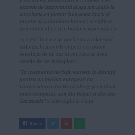
extrem de importantă şi aşa am ajuns la
concluzia că putem face acest lucru şi
practic să schimbăm lumea”
, a explicat
inventatorul pentru businessmagazin.ro
În cazul în care se perfectează sistemul,
indivizii bolnavi de cancer vor putea
beneficia de el, dar și cei care ar avea
nevoie de un transplant.
”În momentul de faţă, suntem în discuţii
pentru un proiect european cu
Universitatea din Heidenberg şi cu două
mari companii, una din Belgia şi alta din
Germania”,
a mai explicat Călin.
Share
Send
Share
Tweet
on
with