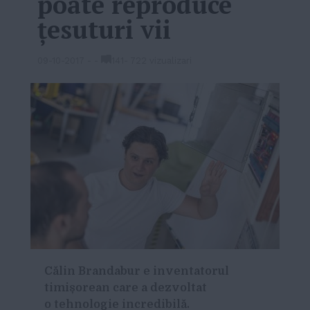
poate reproduce
țesuturi vii
09-10-2017
-
-
141
-
722 vizualizari
Călin Brandabur e inventatorul
timișorean care a dezvoltat
o tehnologie incredibilă.