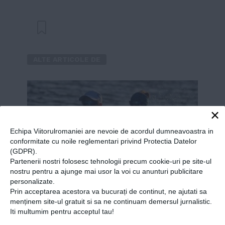
Google+
WhatsApp
ALTE ARTICOLE DE
×
Echipa Viitorulromaniei are nevoie de acordul dumneavoastra in
conformitate cu noile reglementari privind Protectia Datelor
(GDPR).
Partenerii nostri folosesc tehnologii precum cookie-uri pe site-ul
nostru pentru a ajunge mai usor la voi cu anunturi publicitare
personalizate.
Prin acceptarea acestora va bucurați de continut, ne ajutati sa
menținem site-ul gratuit si sa ne continuam demersul jurnalistic.
Iti multumim pentru acceptul tau!
Weekend excelent pentru