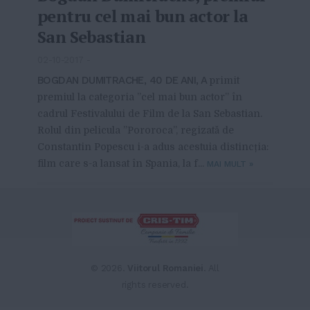
pentru cel mai bun actor la
San Sebastian
02-10-2017
-
BOGDAN DUMITRACHE, 40 DE ANI, A
primit
premiul la categoria ”cel mai bun actor” în
cadrul Festivalului de Film de la San Sebastian.
Rolul din pelicula ”Pororoca”, regizată de
Constantin Popescu i-a adus acestuia distincția:
film care s-a lansat în Spania, la f...
MAI MULT
»
From this category »
Dealer de poker: Una dintre
noile meserii la modă
© 2026.
Viitorul Romaniei
. All
20-04-2021
rights reserved.
Exchange bun Bucureşti | La ce