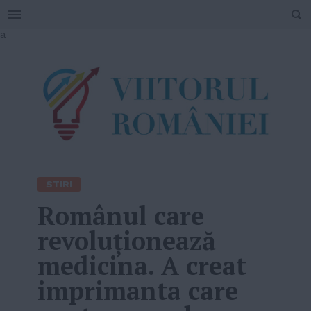
SEARCH
Skip
a
to
content
STIRI
Românul care
revoluționează
medicina. A creat
imprimanta care