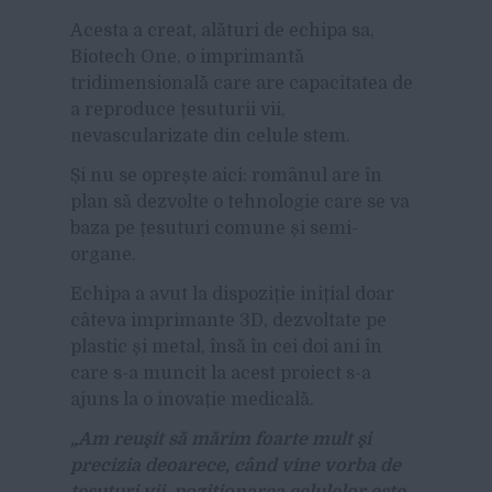
A
cesta a creat, alături de echipa sa,
Biotech One, o imprimantă
tridimensională care are capacitatea de
a reproduce țesuturii vii,
nevascularizate din celule stem.
Și nu se oprește aici: românul are în
plan să dezvolte o tehnologie care se va
baza pe țesuturi comune și semi-
organe.
Echipa a avut la dispoziție inițial doar
câteva imprimante 3D, dezvoltate pe
plastic și metal, însă în cei doi ani în
care s-a muncit la acest proiect s-a
ajuns la o inovație medicală.
„Am reuşit să mărim foarte mult şi
precizia deoarece, când vine vorba de
ţesuturi vii, poziţionarea celulelor este