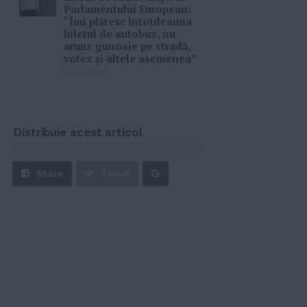
Parlamentului European:
“Îmi plătesc întotdeauna
biletul de autobuz, nu
arunc gunoaie pe stradă,
votez şi altele asemenea”
31-01-2019
Distribuie acest articol
Share
Share
Tweet
on
Google+