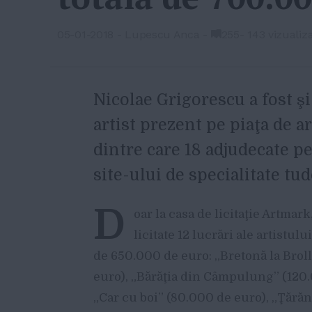
05-01-2018
-
Lupescu Anca
-
255
-
143 vizualiza
Nicolae Grigorescu a fost ş
artist prezent pe piaţa de a
dintre care 18 adjudecate pe
site-ului de specialitate tu
D
oar la casa de licitaţie Artmark
licitate 12 lucrări ale artistulu
de 650.000 de euro: „Bretonă la Brol
euro), „Bărăţia din Câmpulung” (120.
„Car cu boi” (80.000 de euro), „Ţără