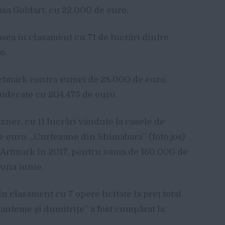
asa Goldart, cu 22.000 de euro.
asea în clasament cu 71 de lucrări dintre
o.
 Artmark contra sumei de 28.000 de euro.
judecate cu 204.475 de euro.
zner, cu 11 lucrări vândute la casele de
 de euro. „Curtezane din Shimabara” (foto:jos)
a Artmark în 2017, pentru suma de 160.000 de
luna iunie.
 clasament cu 7 opere licitate la preţ total
anteme şi dumitriţe” a fost cumpărat la