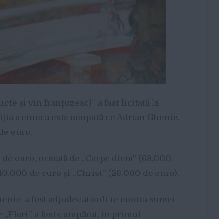
te şi vin franţuzesc)” a fost licitată la
ţia a cincea este ocupată de Adrian Ghenie,
de euro.
 de euro, urmată de „Carpe diem” (68.000
40.000 de euro şi „Christ” (26.000 de euro).
enie, a fost adjudecat online contra sumei
 „Flori” a fost cumpărat, în primul