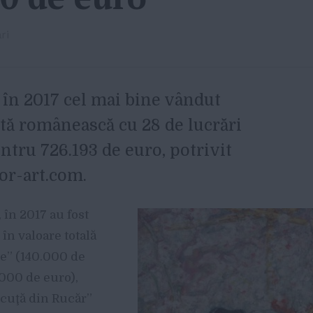
ri
i în 2017 cel mai bine vândut
rtă românească cu 28 de lucrări
ntru 726.193 de euro, potrivit
dor-art.com.
, în 2017 au fost
i în valoare totală
le” (140.000 de
000 de euro),
ncuţă din Rucăr”