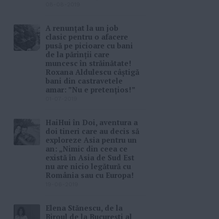
08-08-2019
A renunțat la un job
clasic pentru o afacere
pusă pe picioare cu bani
de la părinții care
muncesc în străinătate!
Roxana Aldulescu câștigă
bani din castravetele
amar: ”Nu e pretențios!”
01-07-2019
HaiHui în Doi, aventura a
doi tineri care au decis să
exploreze Asia pentru un
an: „Nimic din ceea ce
există în Asia de Sud Est
nu are nicio legătură cu
România sau cu Europa!
19-06-2019
Elena Stănescu, de la
Biroul de la București al