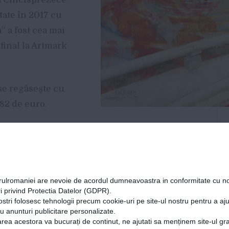
tate în 2017 cu
” a fost cea mai
 final la Artmark
se regăseşte cu
82 de euro.
orulromaniei are nevoie de acordul dumneavoastra in conformitate cu no
i privind Protectia Datelor (GDPR).
ostri folosesc tehnologii precum cookie-uri pe site-ul nostru pentru a a
cu anunturi publicitare personalizate.
rea acestora va bucurați de continut, ne ajutati sa menținem site-ul gra