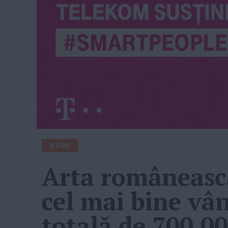
STIRI
Arta românească
cel mai bine vân
totală de 700.0