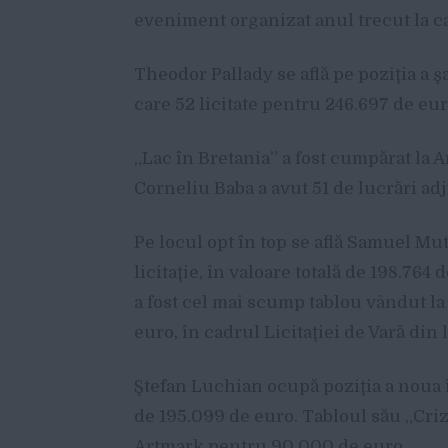
eveniment organizat anul trecut la c
Theodor Pallady se află pe poziţia a ş
care 52 licitate pentru 246.697 de eur
„Lac în Bretania” a fost cumpărat la
Corneliu Baba a avut 51 de lucrări ad
Pe locul opt în top se află Samuel Mut
licitaţie, în valoare totală de 198.764
a fost cel mai scump tablou vândut l
euro, în cadrul Licitaţiei de Vară din 
Ştefan Luchian ocupă poziţia a noua în
de 195.099 de euro. Tabloul său „Criz
Artmark pentru 90.000 de euro.