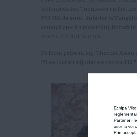
tablouri de Ion Ţuculescu au fost lici
593.386 de euro. „Interior la Mangalia
scumpă operă a pictorului, licitată în
pentru 70.000 de euro.
Pe locul patru în top, Theodor Aman 
39 de lucrări adjudecate contra 332.7
Echipa Viit
reglementar
Partenerii n
usor la voi 
Prin accepta