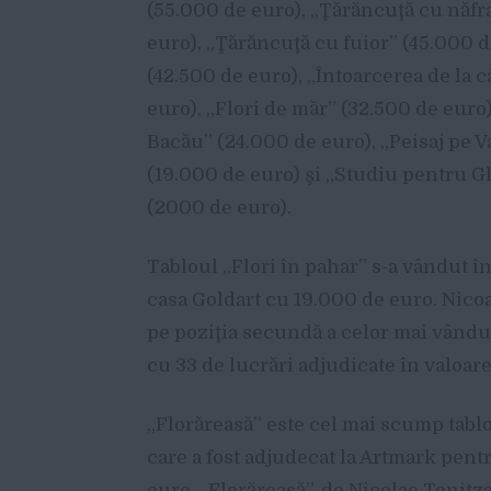
(55.000 de euro), „Ţărăncuţă cu năf
euro), „Ţărăncuţă cu fuior” (45.000 d
(42.500 de euro), „Întoarcerea de la
euro), „Flori de măr” (32.500 de euro
Bacău” (24.000 de euro), „Peisaj pe V
(19.000 de euro) şi „Studiu pentru G
(2000 de euro).
Tabloul „Flori în pahar” s-a vândut în
casa Goldart cu 19.000 de euro. Nicoa
pe poziţia secundă a celor mai vându
cu 33 de lucrări adjudicate în valoare
„Florăreasă” este cel mai scump tablo
care a fost adjudecat la Artmark pen
euro. „Florăreasă”, de Nicolae Tonit