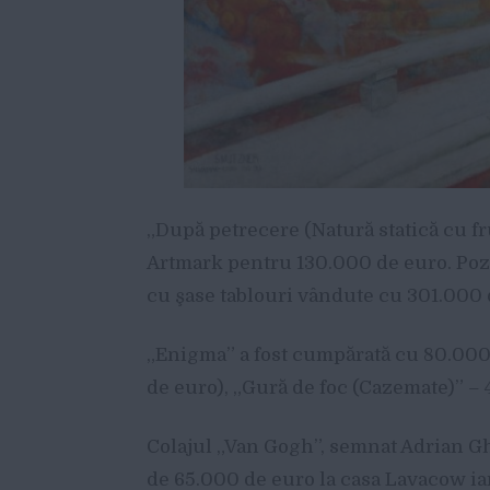
„După petrecere (Natură statică cu fruc
Artmark pentru 130.000 de euro. Pozi
cu şase tablouri vândute cu 301.000 
„Enigma” a fost cumpărată cu 80.000
de euro), „Gură de foc (Cazemate)” – 
Colajul „Van Gogh”, semnat Adrian Gh
de 65.000 de euro la casa Lavacow iar