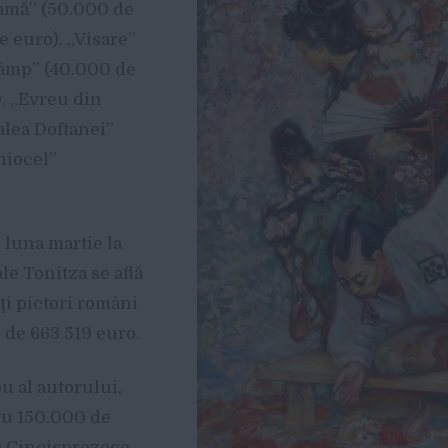
ramă” (50.000 de
e euro), „Visare”
 câmp” (40.000 de
), „Evreu din
alea Doftanei”
hiocel”
 luna martie la
le Tonitza se află
ţi pictori români
 de 663.519 euro.
u al autorului,
tru 150.000 de
za Cincisprezece