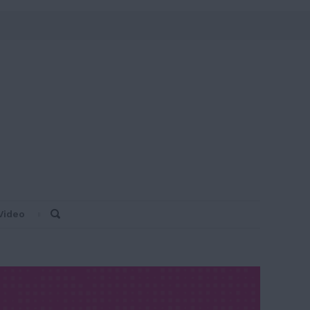
Video
Search