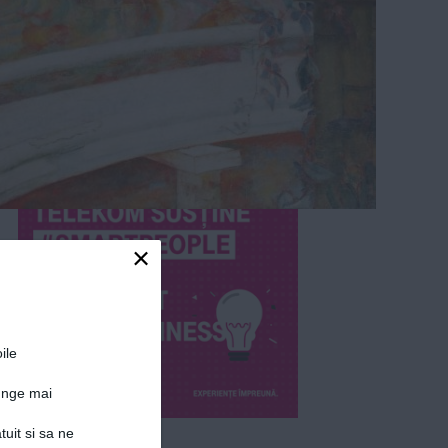
×
ile
junge mai
tuit si sa ne
Detalii articol