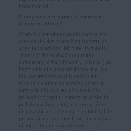
învăț lucruri.
Cum și de unde a pornit pasiunea
ta pentru istorie?
Cred că a pornit taman din ceea ce nu
este istorie, dar se joacă cu trecutul ca
să ne îndoctrineze. Mă refer la filmele
„istorice” din perioada regimului
comunist („Mihai Viteazul”, „Mircea”), la
ilustrațiile din „Povestirile istorice” ale
lui Dumitru Almaș și la textele din
manualele unice de română și istorie
(atât cele din anii ’90, cât și cele din
perioada regimului comunist, găsite în
podul casei bunicilor), care erau pline
de povestiri moralizatoare cu tot felul de
personaje care se sacrificau pentru țară
și popor. Cam traumatizante