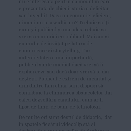
nu e interesată pentru că modul în care
e prezentată de obicei istoria e deficitar
sau învechit. Dacă nu comunici eficient,
nimeni nu te ascultă, nu? Trebuie să îți
cunoști publicul și mai ales trebuie să
vrei să comunici cu publicul. Mai am și
eu multe de învățat pe latura de
comunicare și storytelling. Dar
autenticitatea e mai importantă,
publicul simte imediat dacă vrei să îi
explici ceva sau dacă doar vrei să te dai
deștept. Publicul e extrem de încântat și
unii dintre fani chiar sunt dispuși să
contribuie la eliminarea obstacolelor din
calea dezvoltării canalului, cum ar fi
lipsa de timp, de bani, de tehnologii.
De multe ori sunt destul de didactic,
dar
în spatele fiecărui videoclip stă și