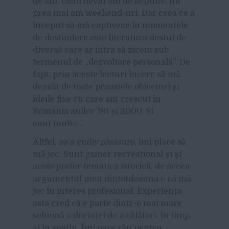
de ani, când devin om de acțiune, nu
prea mai am weekend-uri. Dar ceea ce a
început să mă captiveze în momentele
de destindere este literatura destul de
diversă care ar intra să zicem sub
termenul de „dezvoltare personală”. De
fapt, prin aceste lecturi încerc să mă
dezvăț de toate proastele obiceiuri și
ideile fixe cu care am crescut în
România anilor ’90 și 2000. Și
sunt multe…
Altfel,
as a guilty pleasure
, îmi place să
mă joc. Sunt gamer recreațional și și
acolo prefer tematica istorică, de aceea
argumentul meu dintotdeauna e că mă
joc în interes profesional. Experiența
asta cred că e parte dintr-o mai mare
schemă a dorinței de a călători, în timp
și în spațiu. Îmi pare rău pentru