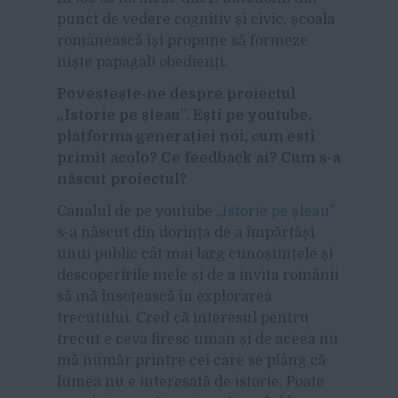
punct de vedere cognitiv și civic, școala
românească își propune să formeze
niște papagali obedienți.
Povestește-ne despre proiectul
„Istorie pe șleau”. Ești pe youtube,
platforma generației noi, cum esti
primit acolo? Ce feedback ai? Cum s-a
născut proiectul?
Canalul de pe youtube „
Istorie pe șleau
”
s-a născut din dorința de a împărtăși
unui public cât mai larg cunoștințele și
descoperirile mele și de a invita românii
să mă însoțească în explorarea
trecutului. Cred că interesul pentru
trecut e ceva firesc uman și de aceea nu
mă număr printre cei care se plâng că
lumea nu e interesată de istorie. Poate