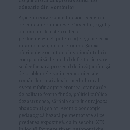
Ce părere ai despre sistemul de
educație din România?
Așa cum sugeram adineaori, sistemul
de educație românesc e învechit, rigid și
dă mai multe rateuri decât
performează. Și putem înțelege de ce se
întâmplă așa, nu e o enigmă. Șansa
oferită de gratuitatea învățământului e
compromisă de modul deficitar în care
se desfășoară procesul de învățământ și
de problemele socio-economice ale
românilor, mai ales în mediul rural.
Avem subfinanțare cronică, standarde
de calitate foarte fluide, politici publice
dezastruoase, sărăcie care încurajează
abandonul școlar. Avem o concepție
pedagogică bazată pe memorare și pe
predarea expozitivă, ca în secolul XIX.
În loc să formeze tineri autonomi din