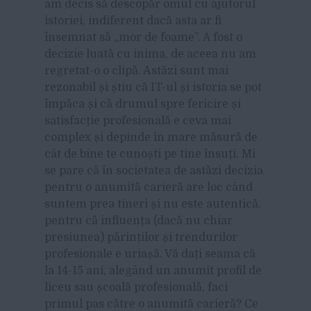
am decis să descopăr omul cu ajutorul
istoriei, indiferent dacă asta ar fi
însemnat să „mor de foame”. A fost o
decizie luată cu inima, de aceea nu am
regretat-o o clipă. Astăzi sunt mai
rezonabil și știu că IT-ul și istoria se pot
împăca și că drumul spre fericire și
satisfacție profesională e ceva mai
complex și depinde în mare măsură de
cât de bine te cunoști pe tine însuți. Mi
se pare că în societatea de astăzi decizia
pentru o anumită carieră are loc când
suntem prea tineri și nu este autentică,
pentru că influența (dacă nu chiar
presiunea) părinților și trendurilor
profesionale e uriașă. Vă dați seama că
la 14-15 ani, alegând un anumit profil de
liceu sau școală profesională, faci
primul pas către o anumită carieră? Ce