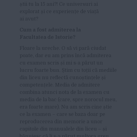
știi tu la 15 ani?! Ce universuri ai
explorat și ce experiențe de viață
ai avut?
Cum a fost admiterea la
Facultatea de Istorie?
Floare la ureche. O să vi pară ciudat
poate, dar eu am prins încă admiterea
cu examen scris și mi s-a părut un
lucru foarte bun. Știm cu toții că mediile
din liceu nu reflectă cunoștințele și
competențele. Media de admitere
combina atunci nota de la examen cu
media de la bac (care, spre norocul meu,
era foarte mare). Nu am scris cine știe
ce la examen – care se baza doar pe
reproducerea din memorie a unor
capitole din manualele din liceu – și
bănuiesc că li s-a părut multora greu