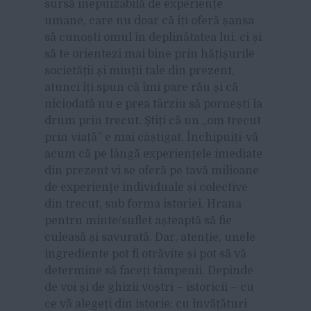
sursă inepuizabilă de experiențe
umane, care nu doar că îți oferă șansa
să cunoști omul în deplinătatea lui, ci și
să te orientezi mai bine prin hățișurile
societății și minții tale din prezent,
atunci îți spun că îmi pare rău și că
niciodată nu e prea târziu să pornești la
drum prin trecut. Știți că un „om trecut
prin viață” e mai câștigat. Închipuiți-vă
acum că pe lângă experiențele imediate
din prezent vi se oferă pe tavă milioane
de experiențe individuale și colective
din trecut, sub forma istoriei. Hrana
pentru minte/suflet așteaptă să fie
culeasă și savurată. Dar, atenție, unele
ingrediente pot fi otrăvite și pot să vă
determine să faceți tâmpenii. Depinde
de voi și de ghizii voștri – istoricii – cu
ce vă alegeți din istorie: cu învățături