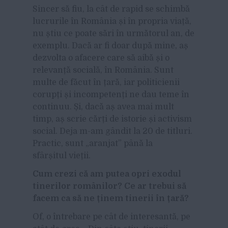
Sincer să fiu, la cât de rapid se schimbă
lucrurile în România și în propria viață,
nu știu ce poate sări în următorul an, de
exemplu. Dacă ar fi doar după mine, aș
dezvolta o afacere care să aibă și o
relevanță socială, în România. Sunt
multe de făcut în țară, iar politicienii
corupți și incompetenți ne dau teme în
continuu. Și, dacă aș avea mai mult
timp, aș scrie cărți de istorie și activism
social. Deja m-am gândit la 20 de titluri.
Practic, sunt „aranjat” până la
sfârșitul vieții.
Cum crezi că am putea opri exodul
tinerilor românilor? Ce ar trebui să
facem ca să ne ținem tinerii în țară?
Of, o întrebare pe cât de interesantă, pe