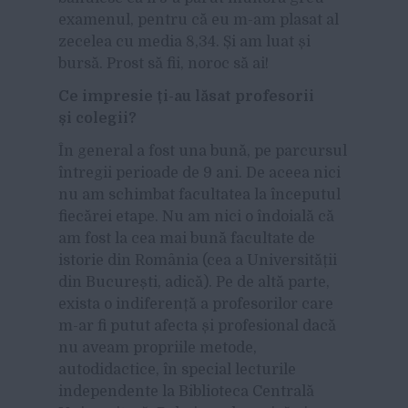
examenul, pentru că eu m-am plasat al
zecelea cu media 8,34. Și am luat și
bursă. Prost să fii, noroc să ai!
Ce impresie ți-au lăsat profesorii
și colegii?
În general a fost una bună, pe parcursul
întregii perioade de 9 ani. De aceea nici
nu am schimbat facultatea la începutul
fiecărei etape. Nu am nici o îndoială că
am fost la cea mai bună facultate de
istorie din România (cea a Universității
din București, adică). Pe de altă parte,
exista o indiferență a profesorilor care
m-ar fi putut afecta și profesional dacă
nu aveam propriile metode,
autodidactice, în special lecturile
independente la Biblioteca Centrală