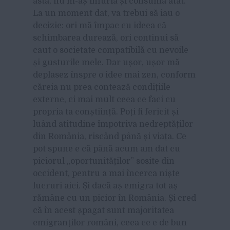
asta, nu m-aș înfuria și consuma atât.
La un moment dat, va trebui să iau o
decizie: ori mă împac cu ideea că
schimbarea durează, ori continui să
caut o societate compatibilă cu nevoile
și gusturile mele. Dar ușor, ușor mă
deplasez înspre o idee mai zen, conform
căreia nu prea contează condițiile
externe, ci mai mult ceea ce faci cu
propria ta conștiință. Poți fi fericit și
luând atitudine împotriva nedreptăților
din România, riscând până și viața. Ce
pot spune e că până acum am dat cu
piciorul „oportunităților” sosite din
occident, pentru a mai încerca niște
lucruri aici. Și dacă aș emigra tot aș
rămâne cu un picior în România. Și cred
că în acest șpagat sunt majoritatea
emigranților români, ceea ce e de bun