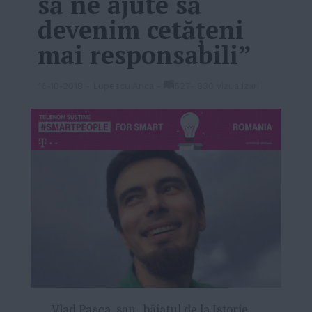
să ne ajute să
devenim cetățeni
mai responsabili”
16-10-2018
-
Lupescu Anca
-
527
-
830 vizualizari
Vlad Pașca, sau „băiatul de la Istorie