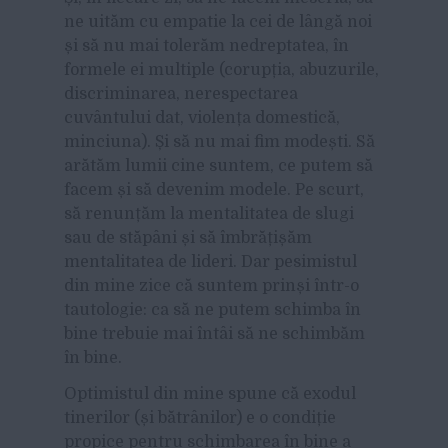
ne uităm cu empatie la cei de lângă noi
și să nu mai tolerăm nedreptatea, în
formele ei multiple (corupția, abuzurile,
discriminarea, nerespectarea
cuvântului dat, violența domestică,
minciuna). Și să nu mai fim modești. Să
arătăm lumii cine suntem, ce putem să
facem și să devenim modele. Pe scurt,
să renunțăm la mentalitatea de slugi
sau de stăpâni și să îmbrățișăm
mentalitatea de lideri. Dar pesimistul
din mine zice că suntem prinși într-o
tautologie: ca să ne putem schimba în
bine trebuie mai întâi să ne schimbăm
în bine.
Optimistul din mine spune că exodul
tinerilor (și bătrânilor) e o condiție
propice pentru schimbarea în bine a