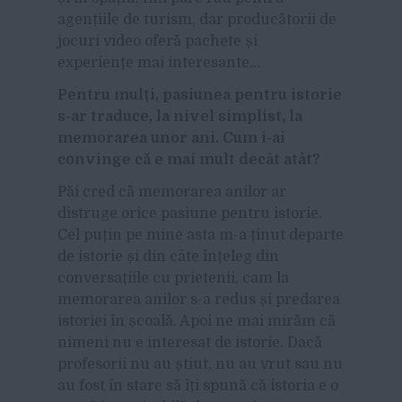
agențiile de turism, dar producătorii de
jocuri video oferă pachete și
experiențe mai interesante…
Pentru mulți, pasiunea pentru istorie
s-ar traduce, la nivel simplist, la
memorarea unor ani. Cum i-ai
convinge că e mai mult decât atât?
Păi cred că memorarea anilor ar
distruge orice pasiune pentru istorie.
Cel puțin pe mine asta m-a ținut departe
de istorie și din câte înțeleg din
conversațiile cu prietenii, cam la
memorarea anilor s-a redus și predarea
istoriei în școală. Apoi ne mai mirăm că
nimeni nu e interesat de istorie. Dacă
profesorii nu au știut, nu au vrut sau nu
au fost în stare să îți spună că istoria e o