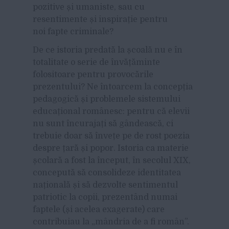
pozitive și umaniste, sau cu
resentimente și inspirație pentru
noi fapte criminale?
De ce istoria predată la școală nu e în
totalitate o serie de învățăminte
folositoare pentru provocările
prezentului? Ne întoarcem la concepția
pedagogică și problemele sistemului
educațional românesc: pentru că elevii
nu sunt încurajați să gândească, ci
trebuie doar să învețe pe de rost poezia
despre țară și popor. Istoria ca materie
școlară a fost la început, în secolul XIX,
concepută să consolideze identitatea
națională și să dezvolte sentimentul
patriotic la copii, prezentând numai
faptele (și acelea exagerate) care
contribuiau la „mândria de a fi român”.