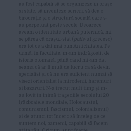
au fost capabili să se organizeze în orașe
și state, să inventeze scrieri, să dea o
birocrație și o structură socială care s-
au perpetuat peste secole. Deoarece
aveam o identitate urbană puternică, mi
se părea că orașul-stat (
polis
-ul grecesc)
era tot ce a dat mai bun Antichitatea. Pe
urmă, în facultate, m-am îndrăgostit de
istoria otomană, până când mi-am dat
seama că ar fi mult de lucru ca să devin
specialist și că nu era suficient numai să
visezi orientalist la mirodenii, haremuri
și bazaruri. N-a trecut mult timp și m-
au lovit în inimă tragediile secolului 20
(războaiele mondiale, Holocaustul,
comunismul, fascismul, colonialismul)
și de atunci tot încerc să înțeleg de ce
suntem noi, oamenii, capabili să facem
atâta rău. Oricum, sunt foarte