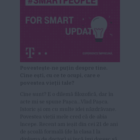
Povestește-ne puțin despre tine.
Cine ești, cu ce te ocupi, care e
povestea vieții tale?
Cine sunt? E o dilemă filozofică, dar în
acte mi se spune Pașca…Vlad Pașca.
Istoric și om cu multe idei năzdrăvane.
Povestea vieții mele cred că de-abia
începe. Recent am ieșit din cei 21 de ani
de școală formală (de la clasa I la
diploma de doctor) și încă îmi doresc să