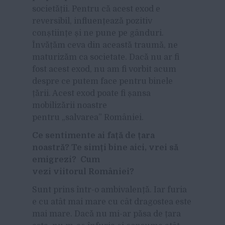
societății. Pentru că acest exod e
reversibil, influențează pozitiv
conștiințe și ne pune pe gânduri.
Învățăm ceva din această traumă, ne
maturizăm ca societate. Dacă nu ar fi
fost acest exod, nu am fi vorbit acum
despre ce putem face pentru binele
țării. Acest exod poate fi șansa
mobilizării noastre
pentru „salvarea” României.
Ce sentimente ai față de țara
noastră? Te simți bine aici, vrei să
emigrezi?
Cum
vezi viitorul României?
Sunt prins într-o ambivalență. Iar furia
e cu atât mai mare cu cât dragostea este
mai mare. Dacă nu mi-ar păsa de țara