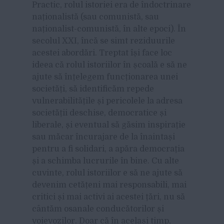
Practic, rolul istoriei era de îndoctrinare
naționalistă (sau comunistă, sau
naționalist-comunistă, în alte epoci). În
secolul XXI, încă se simt reziduurile
acestei abordări. Treptat își face loc
ideea că rolul istoriilor în școală e să ne
ajute să înțelegem funcționarea unei
societăți, să identificăm repede
vulnerabilitățile și pericolele la adresa
societății deschise, democratice și
liberale, și eventual să găsim inspirație
sau măcar încurajare de la înaintași
pentru a fi solidari, a apăra democrația
și a schimba lucrurile în bine. Cu alte
cuvinte, rolul istoriilor e să ne ajute să
devenim cetățeni mai responsabili, mai
critici și mai activi ai acestei țări, nu să
cântăm osanale conducătorilor și
voievozilor. Doar că în același timp,