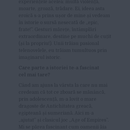
experiențele acelea: multă violență,
moarte, groază, trădare. Ei, ideea asta
eroică s-a prins ușor de mine și vedeam
în istorie o sursă nesecată de „epic,
frate!”. Gesturi mărețe, întâmplări
extraordinare, destine pe muchi de cuțit
(și la propriu!). Unii trăiau pasional
telenovelele, eu trăiam tumultuos prin
imaginarul istoric.
Care parte a istoriei te-a fascinat
cel mai tare?
Când am ajuns la vârsta la care nu mai
credeam că tot ce zboară se mănâncă,
prin adolescență, m-a lovit o mare
dragoste de Antichitatea greacă,
egipteană și sumeriană. Aici m-a
„ajutat” și clasicul joc „Age of Empires”.
Mi se părea fascinant cum oamenii ăia