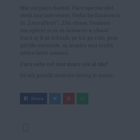
Mie-mi place haosul. Face spectacolul
vieții mai interesant. Vorba lui Eminescu
în „Luceafărul”: „Din chaos, Doamne,-
am apărut și m-aș întoarce-n chaos”.
Dacă ar fi să schimb, pe ici, pe colo, prin
părțile esențiale, aș inspira mai multă
iubire între oameni.
Care este cel mai mare vis al tău?
Să mă prindă moartea întreg la minte.
Share
Send
Share
Tweet
on
with
Google+
WhatsApp