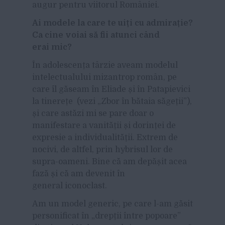
augur pentru viitorul României.
Ai modele la care te uiți cu admirație?
Ca cine voiai să fii atunci când
erai mic?
În adolescența târzie aveam modelul
intelectualului mizantrop român, pe
care îl găseam în Eliade și în Patapievici
la tinerețe (vezi „Zbor în bătaia săgeții”),
și care astăzi mi se pare doar o
manifestare a vanității și dorinței de
expresie a individualității. Extrem de
nocivi, de altfel, prin hybrisul lor de
supra-oameni. Bine că am depășit acea
fază și că am devenit în
general iconoclast.
Am un model generic, pe care l-am găsit
personificat în „drepții între popoare”