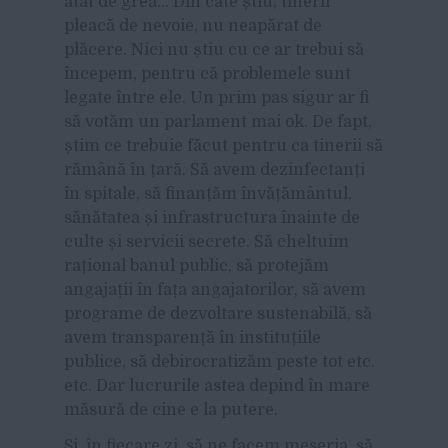
atât de grea… Din câte știu, tinerii
pleacă de nevoie, nu neapărat de
plăcere. Nici nu știu cu ce ar trebui să
începem, pentru că problemele sunt
legate între ele. Un prim pas sigur ar fi
să votăm un parlament mai ok. De fapt,
știm ce trebuie făcut pentru ca tinerii să
rămână în țară. Să avem dezinfectanți
în spitale, să finanțăm învățământul,
sănătatea și infrastructura înainte de
culte și servicii secrete. Să cheltuim
rațional banul public, să protejăm
angajații în fața angajatorilor, să avem
programe de dezvoltare sustenabilă, să
avem transparență în instituțiile
publice, să debirocratizăm peste tot etc.
etc. Dar lucrurile astea depind în mare
măsură de cine e la putere.
Și, în fiecare zi, să ne facem meseria, să