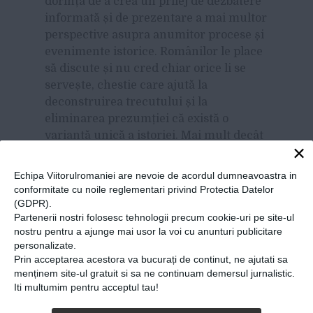
dorința de a crea un prilej de dezbatere
informată și de prezentare a mai multor
perspective asupra anumitor procese și
evenimente istorice. Românilor le place
să discute și nu cred chiar orice li se
servește, chestie care ajută la
deconstruirea trecutului și la
eliminarea prezumției că există o
variantă unică a istoriei. Mai mult decât
×
atât, românii de pe youtube au o mai
mare deschidere către discursuri
Echipa Viitorulromaniei are nevoie de acordul dumneavoastra in
alternative și chestionarea permanentă
conformitate cu noile reglementari privind Protectia Datelor
decât ce există în discursul public, al
(GDPR).
Partenerii nostri folosesc tehnologii precum cookie-uri pe site-ul
autorităților și politicienilor. De aceea
nostru pentru a ajunge mai usor la voi cu anunturi publicitare
am și ales acest mediu, în locul cărților
personalizate.
și televiziunii, pentru că aici ai șansa să
Prin acceptarea acestora va bucurați de continut, ne ajutati sa
știi ce idei și păreri stârnești în rândul
menținem site-ul gratuit si sa ne continuam demersul jurnalistic.
celor care te receptează. Decât să
Iti multumim pentru acceptul tau!
vorbim fiecare de unul singur, mai bine