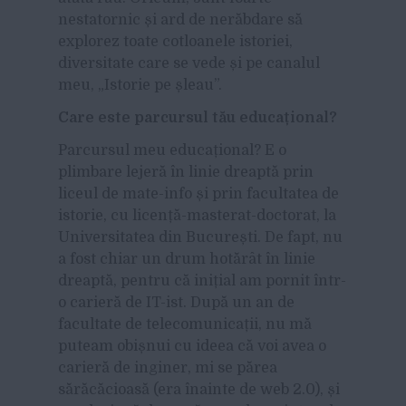
nestatornic și ard de nerăbdare să
explorez toate cotloanele istoriei,
diversitate care se vede și pe canalul
meu, „Istorie pe șleau”.
Care este parcursul tău educațional?
Parcursul meu educațional? E o
plimbare lejeră în linie dreaptă prin
liceul de mate-info și prin facultatea de
istorie, cu licență-masterat-doctorat, la
Universitatea din București. De fapt, nu
a fost chiar un drum hotărât în linie
dreaptă, pentru că inițial am pornit într-
o carieră de IT-ist. După un an de
facultate de telecomunicații, nu mă
puteam obișnui cu ideea că voi avea o
carieră de inginer, mi se părea
sărăcăcioasă (era înainte de web 2.0), și