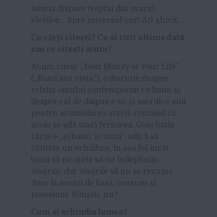
istoria dispare treptat din orarul
elevilor… Spre interesul cui? Ați ghicit…
Ce cărți citești? Ce ai citit ultima dată
sau ce citești acum?
Acum citesc „Your Money or Your Life”
(„Banii sau viața”), o discuție despre
relația omului contemporan cu banii și
despre cât de dispus e să-și sacrifice anii
pentru acumularea averii, crezând că
acolo se află toată fericirea. Concluzia
cărții e „și banii, și viața”, adică să
căutăm un echilibru, în așa fel încât
banii să ne ajute să ne îndeplinim
visurile, dar visurile să nu se rezume
doar la munți de bani, consum și
posesiuni. Simplu, nu?
Cum ai schimba lumea?