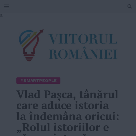
SEARCH
Skip
a
to
content
#SMARTPEOPLE
Vlad Pașca, tânărul
care aduce istoria
la îndemâna oricui:
„Rolul istoriilor e