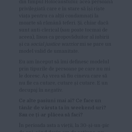
din timpul Holocaustului: acea persoană
privilegiată care e în stare să își riște
viața pentru ca alții condamnați la
moarte să rămână teferi. Și, chiar dacă
sunt anti-clerical (sau poate tocmai de
aceea), Iisus ca propovăduitor al iubirii
și ca
social justice warrior
mi se pare un
model valid de umanitate.
Eu am început să îmi definesc modelul
prin tipurile de persoane pe care nu mi
le doresc. Aș vrea să fiu cineva care să
nu fie ca cutare, cutare și cutare. E un
decupaj în negativ.
Ce alte pasiuni mai ai? Ce face un
tânăr de vârsta ta în weekend-uri?
Sau ce ți-ar plăcea să faci?
În perioada asta a vieții, la 30-și-un-pic