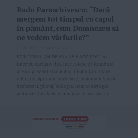
Radu Paraschivescu: “Dacă
mergem tot timpul cu capul
în pământ, cum Dumnezeu să
ne vedem vârfurile?”
12-03-2014
-
Andrei Craciun
SCRIITORUL (54 DE ANI) NE-A ACORDAT
un
interviu exclusiv din care reiese că România
are un prezent strălucit şi, implicit, un mare
viitor în: alpinism, cercetare, matematică, arta
dezbaterii, pilotaj, biologie, neurochirurgie,
pediatrie. Iar dacă ar mai avea t...
MAI MULT
»
From this category »
Cătălina Moleavin, cofondator
NoteInCatalog: „Când am