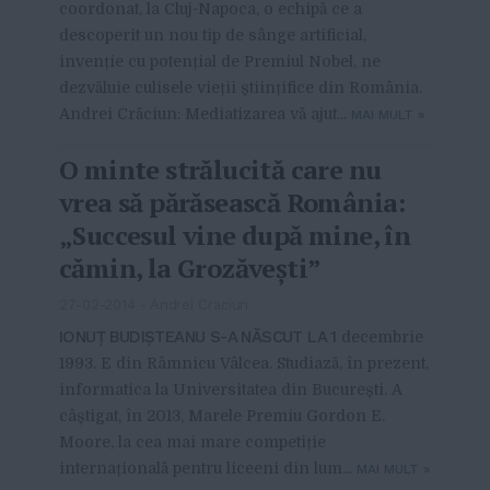
coordonat, la Cluj-Napoca, o echipă ce a
descoperit un nou tip de sânge artificial,
invenție cu potențial de Premiul Nobel, ne
dezvăluie culisele vieții științifice din România.
Andrei Crăciun: Mediatizarea vă ajut...
MAI MULT
»
O minte strălucită care nu
vrea să părăsească România:
„Succesul vine după mine, în
cămin, la Grozăvești”
27-02-2014
-
Andrei Craciun
IONUȚ BUDIȘTEANU S-A NĂSCUT LA 1
decembrie
1993. E din Râmnicu Vâlcea. Studiază, în prezent,
informatica la Universitatea din București. A
câștigat, în 2013, Marele Premiu Gordon E.
Moore, la cea mai mare competiție
internațională pentru liceeni din lum...
MAI MULT
»