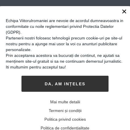
×
O să vă întreb vulgar, ca non-poeții,
se poate trăi din poezie? Ce ar trebui
Echipa Viitorulromaniei are nevoie de acordul dumneavoastra in
să se întâmple pentru ca să se poată?
conformitate cu noile reglementari privind Protectia Datelor
Din ce trăiește o poetă a timpului
(GDPR).
nostru? Știu că practicați și
Partenerii nostri folosesc tehnologii precum cookie-uri pe site-ul
jurnalismul, mai nou ați dat și ați și
nostru pentru a ajunge mai usor la voi cu anunturi publicitare
personalizate.
intrat la Regie de teatru, la noi la
Prin acceptarea acestora va bucurați de continut, ne ajutati sa
UNATC, să studiați să deveniți și
menținem site-ul gratuit si sa ne continuam demersul jurnalistic.
regizoare. Ce planuri aveți cu viața
Iti multumim pentru acceptul tau!
dumneavoastră,
Monica Stoica? Detaliați.
DA, AM INȚELES
Se poate trăi, bros! Eu am fost lăsată să
fac jurnalism poetic. Am lucrat cu
Mai multe detalii
Eugen Istodor atunci când am început
să practic jurnalismul și îi fac o
Termeni și condiții
reverență. Am scris reportaje în care
Politica privind cookies
dădeam pe bandă rulantă metafore. Nu
Politica de confidențialitate