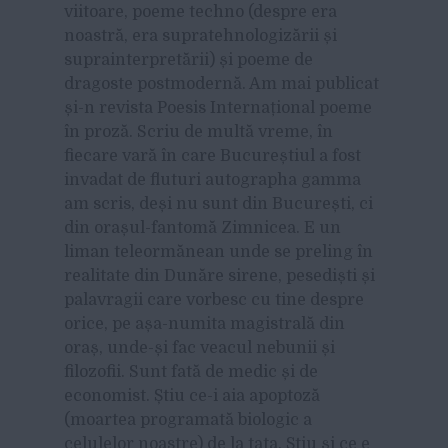
viitoare, poeme techno (despre era
noastră, era supratehnologizării și
suprainterpretării) și poeme de
dragoste postmodernă. Am mai publicat
și-n revista Poesis Internațional poeme
în proză. Scriu de multă vreme, în
fiecare vară în care Bucureștiul a fost
invadat de fluturi autographa gamma
am scris, deși nu sunt din București, ci
din orașul-fantomă Zimnicea. E un
liman teleormănean unde se preling în
realitate din Dunăre sirene, pesediști și
palavragii care vorbesc cu tine despre
orice, pe așa-numita magistrală din
oraș, unde-și fac veacul nebunii și
filozofii. Sunt fată de medic și de
economist. Știu ce-i aia apoptoză
(moartea programată biologic a
celulelor noastre) de la tata. Știu și ce e