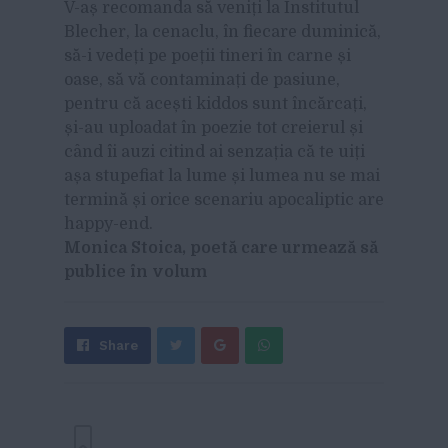
V-aș recomanda să veniți la Institutul
Blecher, la cenaclu, în fiecare duminică,
să-i vedeți pe poeții tineri în carne și
oase, să vă contaminați de pasiune,
pentru că acești kiddos sunt încărcați,
și-au uploadat în poezie tot creierul și
când îi auzi citind ai senzația că te uiți
așa stupefiat la lume și lumea nu se mai
termină și orice scenariu apocaliptic are
happy-end.
Monica Stoica, poetă care urmează să
publice în volum
Share
Send
Share
Tweet
on
with
Google+
WhatsApp