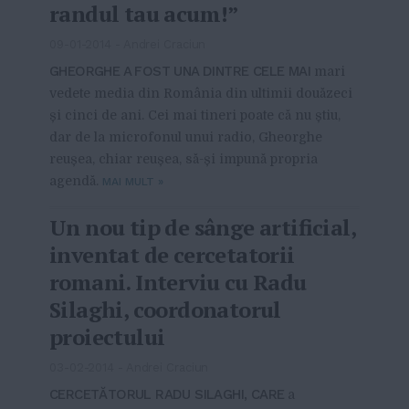
randul tau acum!”
09-01-2014
-
Andrei Craciun
GHEORGHE A FOST UNA DINTRE CELE MAI
mari
vedete media din România din ultimii douăzeci
și cinci de ani. Cei mai tineri poate că nu știu,
dar de la microfonul unui radio, Gheorghe
reușea, chiar reușea, să-și impună propria
agendă.
MAI MULT
»
Un nou tip de sânge artificial,
inventat de cercetatorii
romani. Interviu cu Radu
Silaghi, coordonatorul
proiectului
03-02-2014
-
Andrei Craciun
CERCETĂTORUL RADU SILAGHI, CARE
a