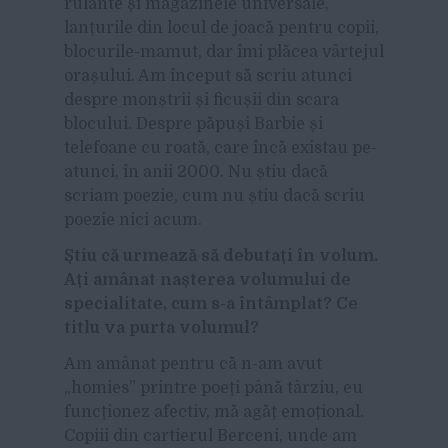
rulante și magazinele universale,
lanțurile din locul de joacă pentru copii,
blocurile-mamut, dar îmi plăcea vârtejul
orașului. Am început să scriu atunci
despre monștrii și ficușii din scara
blocului. Despre păpuși Barbie și
telefoane cu roată, care încă existau pe-
atunci, în anii 2000. Nu știu dacă
scriam poezie, cum nu știu dacă scriu
poezie nici acum.
Știu că urmează să debutați în volum.
Ați amânat nașterea volumului de
specialitate, cum s-a întâmplat? Ce
titlu va purta volumul?
Am amânat pentru că n-am avut
„homies” printre poeți până târziu, eu
funcționez afectiv, mă agăț emoțional.
Copiii din cartierul Berceni, unde am