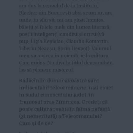
am dus la cenaclul de la Institutul
Blecher din București abia acum un an,
unde, în sfârșit, mi-am găsit homies,
băieții și fetele mele din lumea literară,
poeții inteligenți, candizi și cruzi (vă
pup, Ligia Keșișian, Claudiu Komartin,
Tiberiu Neacșu, Sorin Despot). Volumul
meu va apărea în noiembrie la editura
Charmides. Nu divulg titlul deocamdată,
las să planeze misterul.
Rădăcinile dumneavoastră sunt
indiscutabil teleormănene, mai exact
în sudul cunoscutului județ, în
frumosul oraș Zimnicea. Credeți că
poate cultura reabilita faima nefastă
(și nemeritată) a Teleormanului?
Cum și de ce?