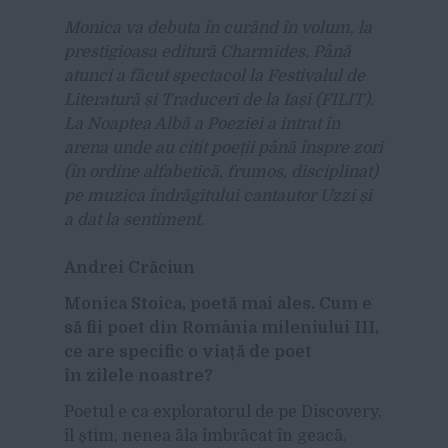
Monica va debuta
în curând în volum, la
prestigioasa editură Charmides. Până
atunci a făcut spectacol la Festivalul de
Literatură și Traduceri de la Iași (FILIT).
La Noaptea Albă a Poeziei a intrat în
arena unde au citit poeții până înspre zori
(în ordine alfabetică, frumos, disciplinat)
pe muzica îndrăgitului cantautor Uzzi și
a dat la sentiment.
Andrei Crăciun
Monica Stoica, poetă mai ales. Cum e
să fii poet din România mileniului III,
ce are specific o viață de poet
în zilele noastre?
Poetul e ca exploratorul de pe Discovery,
îl știm, nenea ăla îmbrăcat în geacă,