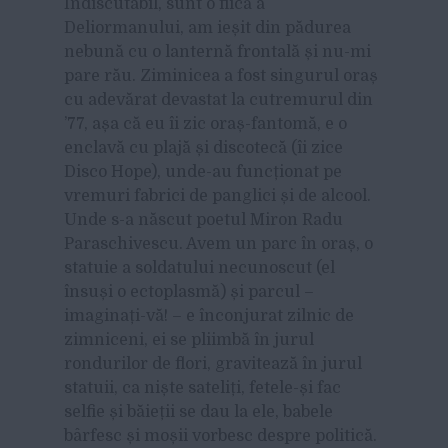
Indiscutabil, sunt o fiică a
Deliormanului, am ieșit din pădurea
nebună cu o lanternă frontală și nu-mi
pare rău. Ziminicea a fost singurul oraș
cu adevărat devastat la cutremurul din
’77, așa că eu îi zic oraș-fantomă, e o
enclavă cu plajă și discotecă (îi zice
Disco Hope), unde-au funcționat pe
vremuri fabrici de panglici și de alcool.
Unde s-a născut poetul Miron Radu
Paraschivescu. Avem un parc în oraș, o
statuie a soldatului necunoscut (el
însuși o ectoplasmă) și parcul –
imaginați-vă! – e înconjurat zilnic de
zimniceni, ei se pliimbă în jurul
rondurilor de flori, gravitează în jurul
statuii, ca niște sateliți, fetele-și fac
selfie și băieții se dau la ele, babele
bârfesc și moșii vorbesc despre politică.