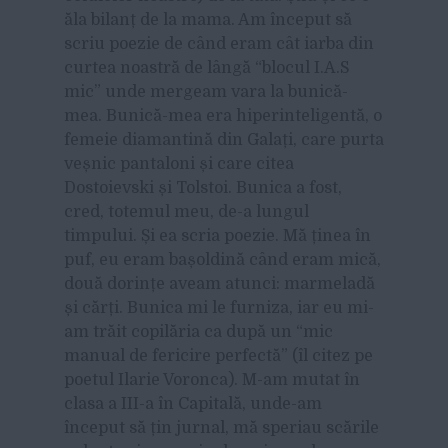
ăla bilanț de la mama. Am început să
scriu poezie de când eram cât iarba din
curtea noastră de lângă “blocul I.A.S
mic” unde mergeam vara la bunică-
mea. Bunică-mea era hiperinteligentă, o
femeie diamantină din Galați, care purta
veșnic pantaloni și care citea
Dostoievski și Tolstoi. Bunica a fost,
cred, totemul meu, de-a lungul
timpului. Și ea scria poezie. Mă ținea în
puf, eu eram bașoldină când eram mică,
două dorințe aveam atunci: marmeladă
și cărți. Bunica mi le furniza, iar eu mi-
am trăit copilăria ca după un “mic
manual de fericire perfectă” (îl citez pe
poetul Ilarie Voronca). M-am mutat în
clasa a III-a în Capitală, unde-am
început să țin jurnal, mă speriau scările