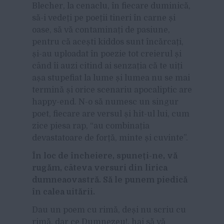
Blecher, la cenaclu, în fiecare duminică,
să-i vedeți pe poeții tineri în carne și
oase, să vă contaminați de pasiune,
pentru că acești kiddos sunt încărcați,
și-au uploadat în poezie tot creierul și
când îi auzi citind ai senzația că te uiți
așa stupefiat la lume și lumea nu se mai
termină și orice scenariu apocaliptic are
happy-end. N-o să numesc un singur
poet, fiecare are versul și hit-ul lui, cum
zice piesa rap, “au combinația
devastatoare de forță, minte și cuvinte”.
În loc de încheiere, spuneți-ne, vă
rugăm, câteva versuri din lirica
dumneaovastră. Să le punem piedică
în calea uitării.
Dau un poem cu rimă, deși nu scriu cu
rimă, dar ce Dumnezeu!, hai să vă