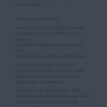
fac să râdeți!
Apologie la stihia lui Titi
casa lui Titi de râcă și febră se surpă
sub plăpumioară zâmbește placid o
năpârcă
în ceainic se umflă burtoasă vata cu
spirt
în dosarul cu șină ofilesc flori de mirt
și pasta de dinți zace cambrată
și plexul solar se deschide-ntr-o fată
Maria o cheamă, transcendentala,
Maria Lopez, columbiana.
“estoy harta de tus tonterias”, Titel,
mâncăm numa’ pâine, margarină Becel,
“chakra coroanei e greu de atins”,