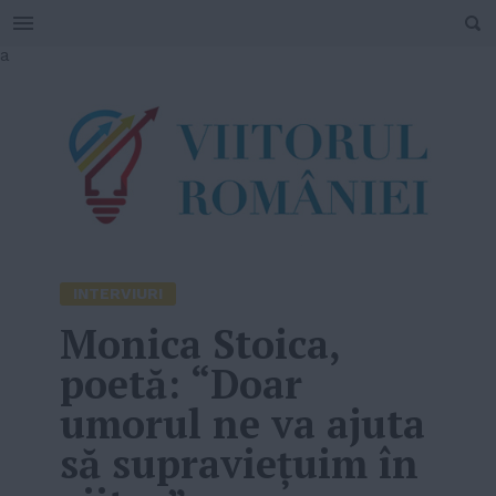
SEARCH
Skip
a
to
content
INTERVIURI
Monica Stoica,
poetă: “Doar
umorul ne va ajuta
să supraviețuim în