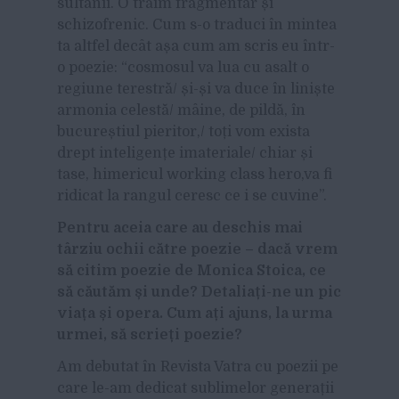
sultanii. O trăim fragmentar și
schizofrenic. Cum s-o traduci în mintea
ta altfel decât așa cum am scris eu într-
o poezie: “cosmosul va lua cu asalt o
regiune terestră/ și-și va duce în liniște
armonia celestă/ mâine, de pildă, în
bucureștiul pieritor,/ toți vom exista
drept inteligențe imateriale/ chiar și
tase, himericul working class hero,va fi
ridicat la rangul ceresc ce i se cuvine”.
Pentru aceia care au deschis mai
târziu ochii către poezie – dacă vrem
să citim poezie de Monica Stoica, ce
să căutăm și unde? Detaliați-ne un pic
viața și opera. Cum ați ajuns, la urma
urmei, să scrieți poezie?
Am debutat în Revista Vatra cu poezii pe
care le-am dedicat sublimelor generații