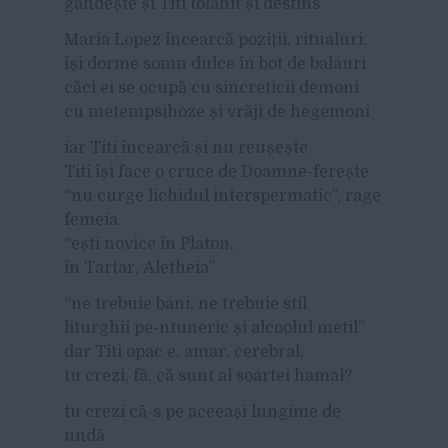
gândește și Titi tolănit și destins
Maria Lopez încearcă poziții, ritualuri,
își dorme somn dulce în bot de balauri
căci ei se ocupă cu sincreticii demoni
cu metempsihoze și vrăji de hegemoni
iar Titi încearcă și nu reușește
Titi își face o cruce de Doamne-ferește
“nu curge lichidul interspermatic”, rage
femeia
“ești novice în Platon,
în Tartar, Aletheia”
“ne trebuie bani, ne trebuie stil
liturghii pe-ntuneric și alcoolul metil”
dar Titi opac e, amar, cerebral,
tu crezi, fă, că sunt al soartei hamal?
tu crezi că-s pe aceeași lungime de
undă