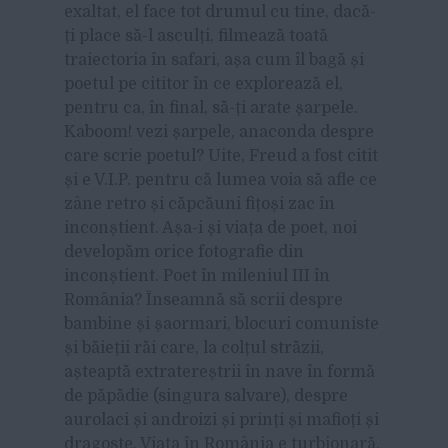
exaltat, el face tot drumul cu tine, dacă-
ți place să-l asculți, filmează toată
traiectoria în safari, așa cum îl bagă și
poetul pe cititor în ce explorează el,
pentru ca, în final, să-ți arate șarpele.
Kaboom! vezi șarpele, anaconda despre
care scrie poetul? Uite, Freud a fost citit
și e V.I.P. pentru că lumea voia să afle ce
zâne retro și căpcăuni fițoși zac în
inconștient. Așa-i și viața de poet, noi
developăm orice fotografie din
inconștient. Poet în mileniul III în
România? Înseamnă să scrii despre
bambine și șaormari, blocuri comuniste
și băieții răi care, la colțul străzii,
așteaptă extratereștrii în nave în formă
de păpădie (singura salvare), despre
aurolaci și androizi și prinți și mafioți și
dragoste. Viața în România e turbionară,