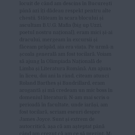
locuit de când am descins în București
până azi îți dădeau respekt pentru alte
chestii. Stăteam în scara blocului și
ascultam B.U.G. Mafia (big up Uzzi,
poetul nostru național), eram mici și-ai
dracului, mergeam în excursii și
făceam prăpăd, aia era viața. Pe urmă-n
școala generală am fost tocilară. Voiam
să ajung la Olimpiada Națională de
Limba și Literatura Română. Am ajuns
în liceu, doi ani la rând, citeam atunci
Roland Barthes și Baudrillard, eram
arogantă și mă credeam un mic boss în
domeniul literaturii. N-am mai scris o
perioadă în facultate, unde iarăși, am
fost tocilară, scriam eseuri despre
James Joyce. Sunt și extrem de
autocritică, așa că am așteptat până
când am crezut că am ce să prezint. M-