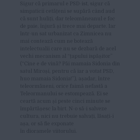
Sigur că primarul e PSD-ist, sigur că
simpaticii cetățeni se supără când aud
că sunt huliți, dar teleomăneanul e foc
de paie, înjură și trece mai departe. Iar
într-un sat urbanizat ca Zimnicea nu
mai contează cum ne botează
intelectualii care nu se dezbară de acel
vechi mecanism al “țapului ispășitor”
(“Cine e de vină? Păi mamaia Sidonia din
satul Miroși, pentru că iar a votat PSD,
huo mamaia Sidonia!”), așadar, între
teleormăneni, orice faimă nefastă a
Teleormanului se estompează. Ei se
ceartă acum și peste cinci minute se
împărtășesc la birt. N-o să-i salveze
cultura, nici nu trebuie salvați, lăsați-i
așa, or să fie exponate
în dioramele viitorului.