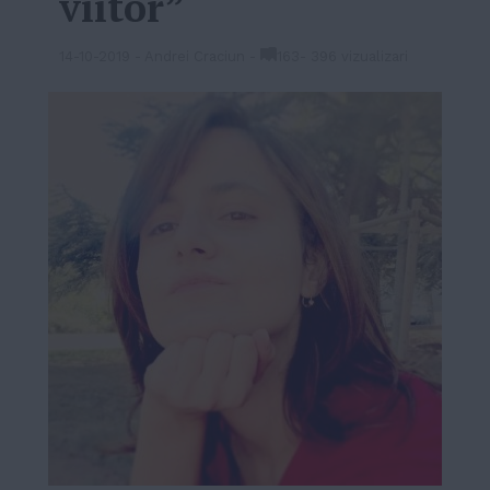
viitor”
14-10-2019
-
Andrei Craciun
-
163
-
396 vizualizari