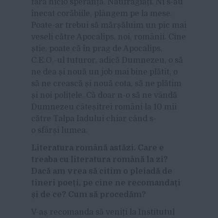
fără nicio speranță. Naufragiați. Ni s-au
înecat corăbiile, plângem pe la mese.
Poate-ar trebui să mărșăluim un pic mai
veseli către Apocalips, noi, românii. Cine
știe, poate că în prag de Apocalips,
C.E.O.-ul tuturor, adică Dumnezeu, o să
ne dea și nouă un job mai bine plătit, o
să ne crească și nouă cota, să ne plătim
și noi polițele. Că doar n-o să ne vândă
Dumnezeu câteșitrei români la 10 mii
către Talpa Iadului chiar când s-
o sfârși lumea.
Literatura română astăzi. Care e
treaba cu literatura română la zi?
Dacă am vrea să citim o pleiadă de
tineri poeți, pe cine ne recomandați
și de ce? Cum să procedăm?
V-aș recomanda să veniți la Institutul