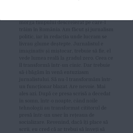
cred că jurnalistul trebuie să fie o ființă
de ceară, neutră, cătrănită, stresată
24/24, care poartă intipărită pe figură
morga timpului descreierat pe care-l
trăim în România. Am făcut și jurnalism
politic, iar în redacția unde lucram se
livrau glume deștepte. Jurnalistul e
imaginativ și miștocar, trebuie să fie, el
vede lumea reală la gradul zero. Ceea ce
îl transformă într-un cinic. Dar trebuie
să-i băgăm în venă entuziasm
jurnalistului. Să nu-l transformăm într-
un funcționar blazat. Are nevoie. Mai
ales azi. După ce presa scrisă a decedat
în somn, într-o noapte, când noile
tehnologii au transformat cititorul de
presă într-un user în rețeaua de
socializare. Revenind, dacă îți place să
scrii, eu cred că ar trebui să înveți să