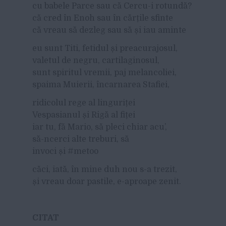
cu babele Parce sau că Cercu-i rotundă?
că cred în Enoh sau în cărțile sfinte
că vreau să dezleg sau să și iau aminte
eu sunt Titi, fetidul și preacurajosul,
valetul de negru, cartilaginosul,
sunt spiritul vremii, paj melancoliei,
spaima Muierii, încarnarea Stafiei,
ridicolul rege al linguriței
Vespasianul și Rigă al fiței
iar tu, fă Mario, să pleci chiar acu’,
să-ncerci alte treburi, să
invoci și #metoo
căci, iată, în mine duh nou s-a trezit,
și vreau doar pastile, e-aproape zenit.
CITAT