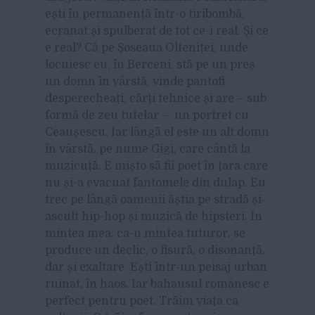
ești în permanență într-o tiribombă,
ecranat și spulberat de tot ce-i real. Și ce
e real? Că pe Șoseaua Olteniței, unde
locuiesc eu, în Berceni, stă pe un preș
un domn în vârstă, vinde pantofi
desperecheați, cărți tehnice și are – sub
formă de zeu tutelar – un portret cu
Ceaușescu. Iar lângă el este un alt domn
în vârstă, pe nume Gigi, care cântă la
muzicuță. E mișto să fii poet în țara care
nu și-a evacuat fantomele din dulap. Eu
trec pe lângă oamenii ăștia pe stradă și-
ascult hip-hop și muzică de hipsteri. În
mintea mea, ca-n mintea tuturor, se
produce un declic, o fisură, o disonanță,
dar și exaltare. Ești într-un peisaj urban
ruinat, în haos. Iar bahausul românesc e
perfect pentru poet. Trăim viața ca