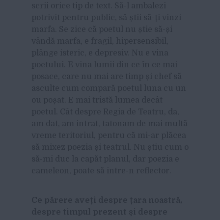
scrii orice tip de text. Să-l ambalezi
potrivit pentru public, să știi să-ți vinzi
marfa. Se zice că poetul nu știe să-și
vândă marfa, e fragil, hipersensibil,
plânge isteric, e depresiv. Nu e vina
poetului. E vina lumii din ce în ce mai
posace, care nu mai are timp și chef să
asculte cum compară poetul luna cu un
ou poșat. E mai tristă lumea decât
poetul. Cât despre Regia de Teatru, da,
am dat, am intrat, tatonam de mai multă
vreme teritoriul, pentru că mi-ar plăcea
să mixez poezia și teatrul. Nu știu cum o
să-mi duc la capăt planul, dar poezia e
cameleon, poate să intre-n reflector.
Ce părere aveți despre țara noastră,
despre timpul prezent și despre