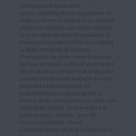
participând în acest an la
câteva competiţii foarte importante, de
unde s-a întors cu premii ce au răsplătit
efortul și constanța micuţelor balerine.
În urma unei preselecţii organizate la
Bucureşti, una dintre fetițe s-a calificat
la finala mondială de la Braga
(Portugalia), de unde a adus României
medalia de argint. 6.000 de participanți
din 53 de țări, școli din toată lumea, dar
una dintre balerinele instruite de către
Mădălina a fost remarcată. Au
împărtășit împreună emoții, dar și
lacrimi de bucurie pentru succesul avut
datorită prestației. Țara noastră s-a
auzit tocmai și în Italia, la un alt
concurs important,
Dance
Campus&Content de la San Francisco di