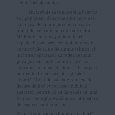
scenică a balerinelor
Nu trebuie să te pricepi la balet ca
să-l poți gusta, deoarece sunt convinsă
că mișcările făcute pe scenă de către
micuțele balerine instruite sub ochii
Mădălinei conving publicul foarte
repede. Provocarea cea mai mare este
ca mișcările să nu fie simple tehnici, ci
un întreg spectacol, să redea cea mai
pură poveste, astfel comunicarea și
exprimarea în pași de dans să fie suport
pentru textul pe care dorește să îl
expună. Micuțele balerine reușeșc de
fiecare dată să cucerească publicul
spectator pentru că au lângă ele cel mai
frumos exemplu, Mădălina, și atmosfera
de basm se simte mereu.
Prime Agency a pus România pe hartă