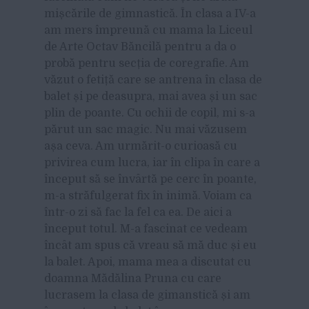
mișcările de gimnastică. În clasa a IV-a
am mers împreună cu mama la Liceul
de Arte Octav Băncilă pentru a da o
probă pentru secția de coregrafie. Am
văzut o fetiță care se antrena în clasa de
balet și pe deasupra, mai avea și un sac
plin de poante. Cu ochii de copil, mi s-a
părut un sac magic. Nu mai văzusem
așa ceva. Am urmărit-o curioasă cu
privirea cum lucra, iar în clipa în care a
început să se învârtă pe cerc în poante,
m-a străfulgerat fix în inimă. Voiam ca
într-o zi să fac la fel ca ea. De aici a
început totul. M-a fascinat ce vedeam
încât am spus că vreau să mă duc și eu
la balet. Apoi, mama mea a discutat cu
doamna Mădălina Pruna cu care
lucrasem la clasa de gimanstică și am