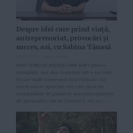
Despre idei care prind viață,
antreprenoriat, provocări și
succes, azi, cu Sabina Tănasă
08-07-2019
-
Tanase Emma
SUNT FEMEI DE SUCCES CARE SUNT
puterea
exemplului, mai ales că suntem într-o societate
în care multe tinere sunt încă visătoare, dar
merită sincer apreciate cele care nu se las
deznăjdăduite de gândurile mai puțin optimiste
ale apropiaților sau ale familiei. I...
MAI MULT
»