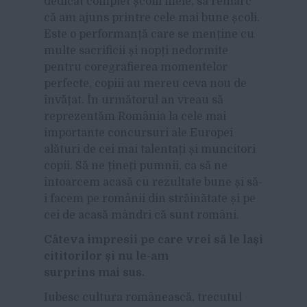
dedicat complet școlii mele, să remarc
că am ajuns printre cele mai bune școli.
Este o performanță care se menține cu
multe sacrificii și nopți nedormite
pentru coregrafierea momentelor
perfecte, copiii au mereu ceva nou de
învățat. În următorul an vreau să
reprezentăm România la cele mai
importante concursuri ale Europei
alături de cei mai talentați și muncitori
copii. Să ne țineți pumnii, ca să ne
întoarcem acasă cu rezultate bune și să-
i facem pe românii din străinătate și pe
cei de acasă mândri că sunt români.
Câteva impresii pe care vrei să le lași
cititorilor și nu le-am
surprins mai sus.
Iubesc cultura românească, trecutul