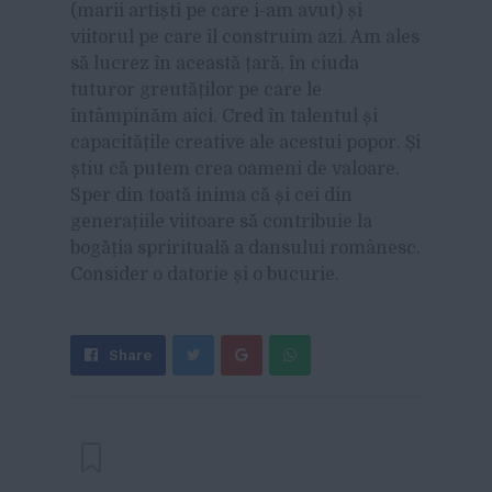
(marii artiști pe care i-am avut) și
viitorul pe care îl construim azi. Am ales
să lucrez în această țară, în ciuda
tuturor greutăților pe care le
întâmpinăm aici. Cred în talentul și
capacitățile creative ale acestui popor. Și
știu că putem crea oameni de valoare.
Sper din toată inima că și cei din
generațiile viitoare să contribuie la
bogăția sprirituală a dansului românesc.
Consider o datorie și o bucurie.
Share
Send
Share
Tweet
on
with
Google+
WhatsApp