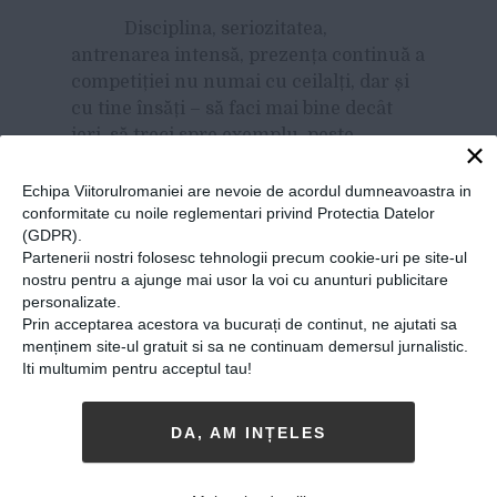
Disciplina, seriozitatea,
antrenarea intensă, prezența continuă a
competiției nu numai cu ceilalți, dar și
cu tine însăți – să faci mai bine decât
ieri, să treci spre exemplu, peste
×
durerile fizice apărute în urma eforului
susținut – componente ale acestei
Echipa Viitorulromaniei are nevoie de acordul dumneavoastra in
conformitate cu noile reglementari privind Protectia Datelor
meserii știute, testate, formate de la
(GDPR).
începutul orelor de balet. Să nu renunți
Partenerii nostri folosesc tehnologii precum cookie-uri pe site-ul
atunci când știi că ai executat cum scrie
nostru pentru a ajunge mai usor la voi cu anunturi publicitare
la carte, greșești, nu îți iese mișcarea
personalizate.
sau elementul tehnic, reiei iar și iar,
Prin acceptarea acestora va bucurați de continut, ne ajutati sa
menținem site-ul gratuit si sa ne continuam demersul jurnalistic.
până vei reuși. Însă, pentru toate
Iti multumim pentru acceptul tau!
acestea trebuie să ai o mare voință în
interiorul tău. Să găsești puterea de a te
ridica în fiecare zi, de a o lua de la capăt.
DA, AM INȚELES
Până și timpul liber ți-l faci raportându-
te la el, ca și evenimentele sau