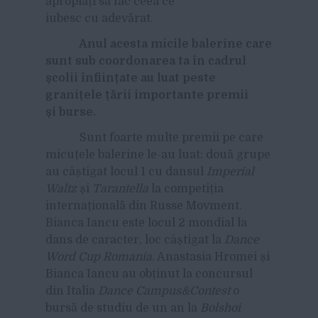
apropiați să fac ceea ce
iubesc cu adevărat.
Anul acesta micile balerine care
sunt sub coordonarea ta în cadrul
școlii înființate au luat peste
granițele țării importante premii
și burse.
Sunt foarte multe premii pe care
micuțele balerine le-au luat: două grupe
au câștigat locul 1 cu dansul
Imperial
Waltz
și
Tarantella
la competiția
internațională din Russe Movment.
Bianca Iancu este locul 2 mondial la
dans de caracter, loc câștigat la
Dance
Word Cup Romania
. Anastasia Hromei și
Bianca Iancu au obținut la concursul
din Italia
Dance Campus&Contest
o
bursă de studiu de un an la
Bolshoi