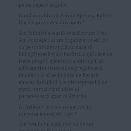
pe un aspect negativ.
Când ai înființat Prime Agency Balet?
Care e povestea din spate?
Am înființat această școală acum 6 ani.
Am conceput și am organizat acest loc
ca pe unul cald și plăcut care să
îmbogățească viața fiecărui copil care ne
trece pragul, sperând ca toți copiii să
aibă oportunitatea să se pregătească
temeinic și să se bucure de fiecare
succes, învățând o lecție neprețuită de
viață: numai cu răbdare și
perseverență apar realizările.
Ai întâlnit și voci negative în
direcția aleasă de tine?
Am fost încurajată mereu de cei