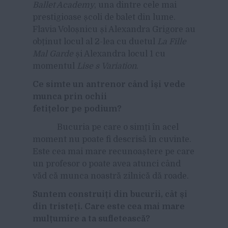
Ballet Academy
, una dintre cele mai
prestigioase școli de balet din lume.
Flavia Voloșnicu și Alexandra Grigore au
obținut locul al 2-lea cu duetul
La Fille
Mal Garde
și Alexandra locul 1 cu
momentul
Lise s Variation
.
Ce simte un antrenor când își vede
munca prin ochii
fetițelor pe podium?
Bucuria pe care o simți în acel
moment nu poate fi descrisă în cuvinte.
Este cea mai mare recunoaștere pe care
un profesor o poate avea atunci când
văd că munca noastră zilnică dă roade.
Suntem construiți din bucurii, cât și
din tristeți. Care este cea mai mare
mulțumire a ta sufletească?