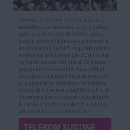
Invitata de azi este o tânără ieșeancă,
Mădălina Corduneanu,
ce ne conduce
spre un orizont plin de lumini, grație,
emoții, aplauze furtunoase și tutuuri. A
studiat baletul de mică, în pofida tuturor
eforturilor întâlnite pe parcursul anilor
de perfecționare, dar știe să ne poarte
grațios într-o lume altfel, baletul fiind
una dintre cele mai frumoase arte care
ar fi putut să fie dezvoltate vreodată. A
învățat să nu se lase deznădăjduită și să
își urmeze direcția aleasă cu sufletul de
la vârstă fragedă, mai ales că a avut un
sprijin de neprețuit, mama sa.