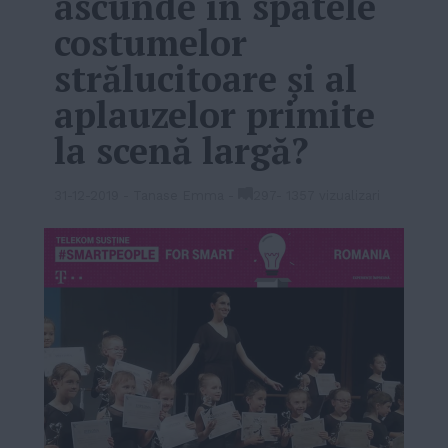
ascunde în spatele
costumelor
strălucitoare și al
aplauzelor primite
la scenă largă?
31-12-2019
-
Tanase Emma
-
297
-
1357 vizualizari