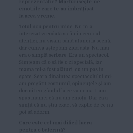
reprezentație? Mărturisește-ne
emoțiile care te-au îmbrățișat
la acea vreme.
Totul nou pentru mine. Nu m-a
interesat vreodată să fiu în centrul
atenției, nu visam până atunci la scenă,
dar cumva așteptam ziua asta. Nu mai
era o simplă serbare. Era un spectacol.
Simțeam că o să fie o zi specială, iar
mama mi-a fost alături, cu un pas în
spate. Seara dinaintea spectacolului mi-
am pregătit costumul, opincuțele și am
dormit cu gândul la ce va urma. I-am
spus mamei că nu am emoții. Dar ea a
simțit că nu știu exact să explic de ce nu
pot să adorm.
Care este cel mai dificil lucru
pentru o balerină?