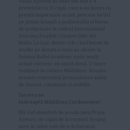
Paula
. Agenția de balet din Iași s-a
prezentat cu 15 copii, care s-au întors cu
premii importante acasă, precum locuri
pe prima treaptă a podiumului și burse
de școlarizare în cadrul International
Dancing English Campus Idec din
Malta. La Iași, dintre cele cinci burse de
studiu pe durata a unui an oferite la
Bolshoi Ballet Academy unde mulți
artiști râvnesc, au ajuns două. O mare
realizare în cariera Mădălinei. Reușita
aceasta reprezintă încununarea anilor
de muncă, constanță și ambiție.
Încotro se
îndreaptă Mădălina Corduneanu?
Mă văd absorbită de școala mea Prime
Agency, de copiii de la cursuri. Scopul
meu în viitor este de a da bucuria