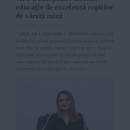
educație de excelență copiilor
de vârstă mică
02-07-2019
-
Tanase Emma
“ VISUL DE A DESCHIDE O GRĂDINIȚĂ SAU
un azil
de bătrâni a fost prezent dintotdeauna în sufletul
meu. Pur și simplu iubesc copiii și mi-e drag să
îngrijesc persoanele în vârstă pentru că îmi
aduc aminte de bunicii mei care mi-au oferit
împreună cu ai mei părin...
MAI MULT
»