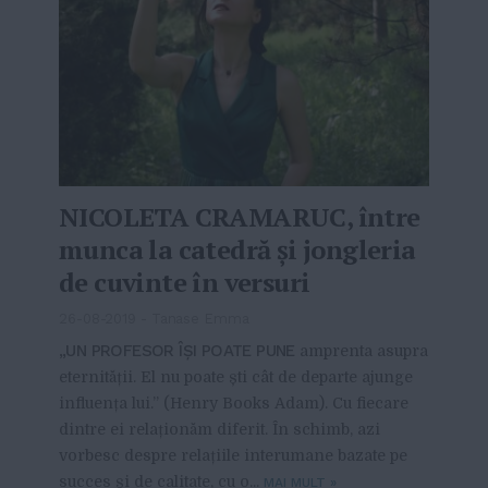
NICOLETA CRAMARUC, între
munca la catedră și jongleria
de cuvinte în versuri
26-08-2019
-
Tanase Emma
„UN PROFESOR ÎȘI POATE PUNE
amprenta asupra
eternității. El nu poate ști cât de departe ajunge
influența lui.” (Henry Books Adam). Cu fiecare
dintre ei relaționăm diferit. În schimb, azi
vorbesc despre relațiile interumane bazate pe
succes și de calitate, cu o...
MAI MULT
»