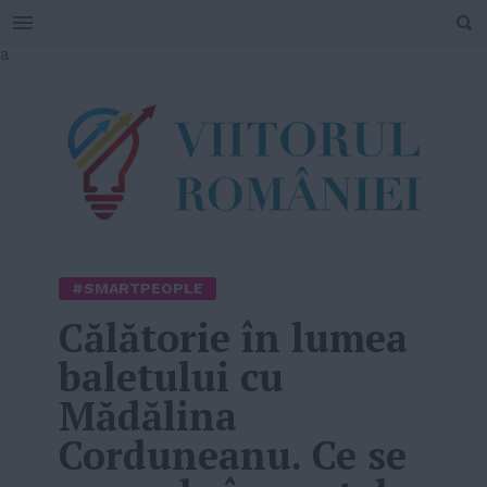
SEARCH
Skip
a
to
content
#SMARTPEOPLE
Călătorie în lumea
baletului cu
Mădălina
Corduneanu. Ce se