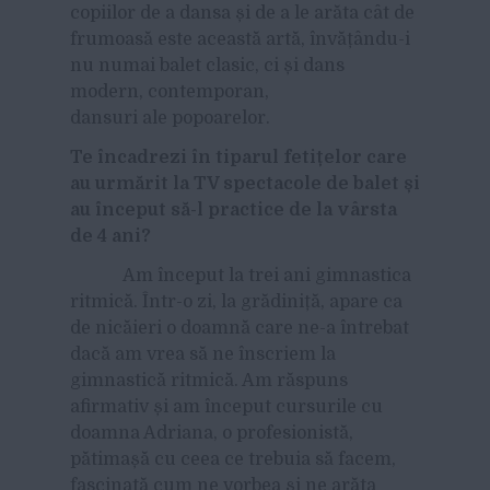
copiilor de a dansa și de a le arăta cât de
frumoasă este această artă, învățându-i
nu numai balet clasic, ci și dans
modern, contemporan,
dansuri ale popoarelor.
Te încadrezi în tiparul fetițelor care
au urmărit la TV spectacole de balet și
au început să-l practice de la vârsta
de 4 ani?
Am început la trei ani gimnastica
ritmică. Într-o zi, la grădiniță, apare ca
de nicăieri o doamnă care ne-a întrebat
dacă am vrea să ne înscriem la
gimnastică ritmică. Am răspuns
afirmativ și am început cursurile cu
doamna Adriana, o profesionistă,
pătimașă cu ceea ce trebuia să facem,
fascinată cum ne vorbea și ne arăta