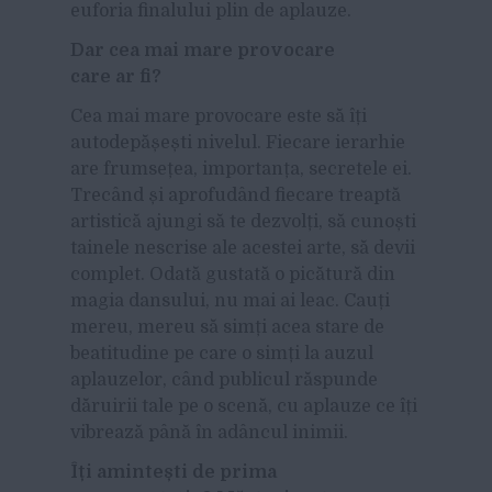
euforia finalului plin de aplauze.
Dar cea mai mare provocare
care ar fi?
Cea mai mare provocare este să îți
autodepășești nivelul. Fiecare ierarhie
are frumsețea, importanța, secretele ei.
Trecând și aprofudând fiecare treaptă
artistică ajungi să te dezvolți, să cunoști
tainele nescrise ale acestei arte, să devii
complet. Odată gustată o picătură din
magia dansului, nu mai ai leac. Cauți
mereu, mereu să simți acea stare de
beatitudine pe care o simți la auzul
aplauzelor, când publicul răspunde
dăruirii tale pe o scenă, cu aplauze ce îți
vibrează până în adâncul inimii.
Îți amintești de prima