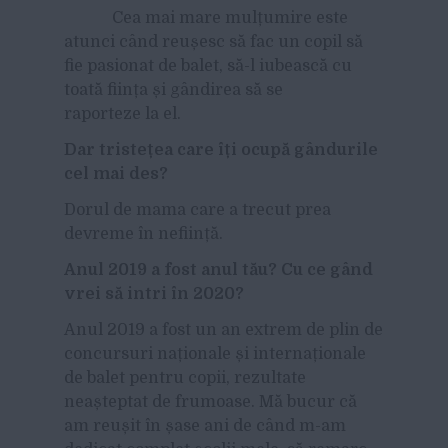
Cea mai mare mulțumire este
atunci când reușesc să fac un copil să
fie pasionat de balet, să-l iubească cu
toată ființa și gândirea să se
raporteze la el.
Dar tristețea care îți ocupă gândurile
cel mai des?
Dorul de mama care a trecut prea
devreme în neființă.
Anul 2019 a fost anul tău? Cu ce gând
vrei să intri în 2020?
Anul 2019 a fost un an extrem de plin de
concursuri naționale și internaționale
de balet pentru copii, rezultate
neașteptat de frumoase. Mă bucur că
am reușit în șase ani de când m-am